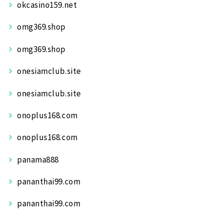
okcasino159.net
omg369.shop
omg369.shop
onesiamclub.site
onesiamclub.site
onoplus168.com
onoplus168.com
panama888
pananthai99.com
pananthai99.com