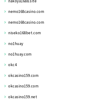
nakoya1688.site
nemo168casino.com
nemo168casino.com
niseko168bet.com
no1huay
no1huay.com
okc4
okcasino159.com
okcasino159.com
okcasino159.net