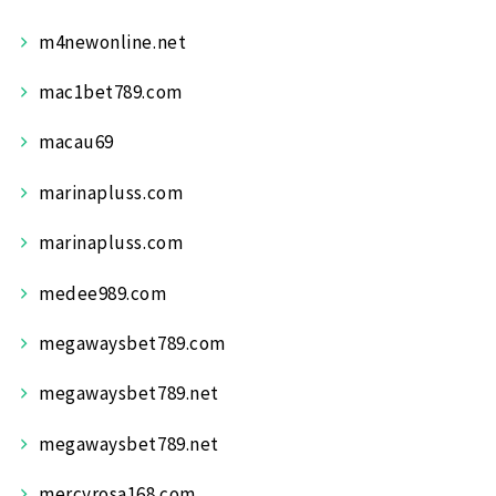
m4newonline.net
mac1bet789.com
macau69
marinapluss.com
marinapluss.com
medee989.com
megawaysbet789.com
megawaysbet789.net
megawaysbet789.net
mercyrosa168.com