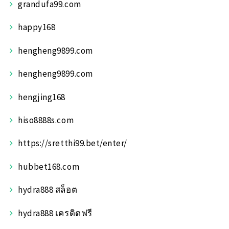
grandufa99.com
happy168
hengheng9899.com
hengheng9899.com
hengjing168
hiso8888s.com
https://sretthi99.bet/enter/
hubbet168.com
hydra888 สล็อต
hydra888 เครดิตฟรี