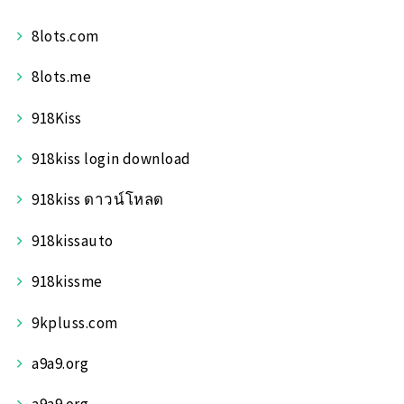
8lots.com
8lots.me
918Kiss
918kiss login download
918kiss ดาวน์โหลด
918kissauto
918kissme
9kpluss.com
a9a9.org