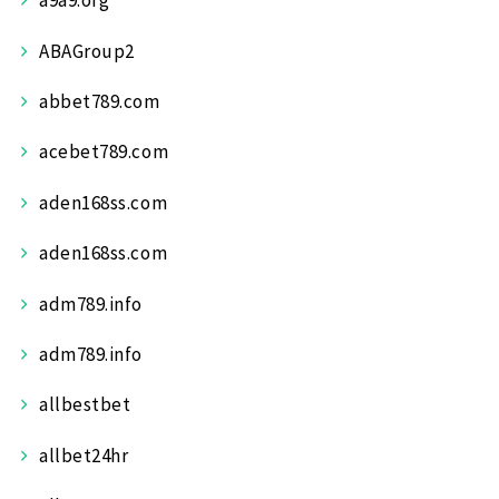
a9a9.org
ABAGroup2
abbet789.com
acebet789.com
aden168ss.com
aden168ss.com
adm789.info
adm789.info
allbestbet
allbet24hr