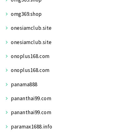
omg369.shop
onesiamclub.site
onesiamclub.site
onoplus168.com
onoplus168.com
panama888
pananthai99.com
pananthai99.com
paramax1688.info