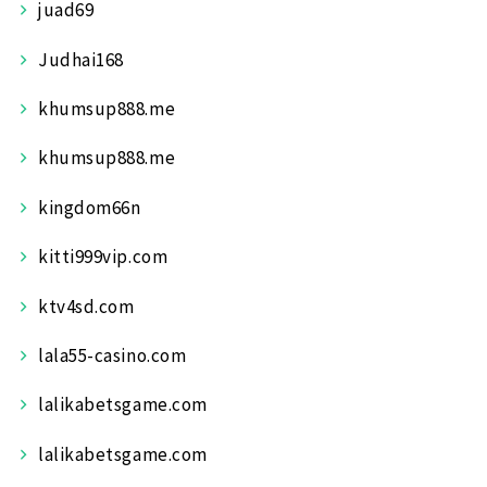
juad69
Judhai168
khumsup888.me
khumsup888.me
kingdom66n
kitti999vip.com
ktv4sd.com
lala55-casino.com
lalikabetsgame.com
lalikabetsgame.com