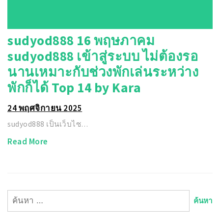
sudyod888 16 พฤษภาคม
sudyod888 เข้าสู่ระบบ ไม่ต้องรอ
นานเหมาะกับช่วงพักเล่นระหว่าง
พักก็ได้ Top 14 by Kara
24 พฤศจิกายน 2025
sudyod888 เป็นเว็บไซ…
Read More
ค้นหา
สำหรับ: