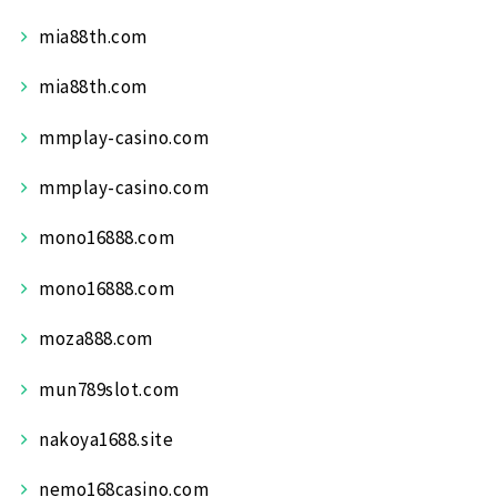
mia88th.com
mia88th.com
mmplay-casino.com
mmplay-casino.com
mono16888.com
mono16888.com
moza888.com
mun789slot.com
nakoya1688.site
nemo168casino.com