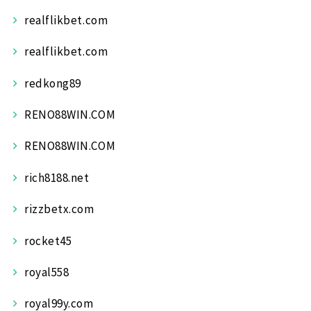
realflikbet.com
realflikbet.com
redkong89
RENO88WIN.COM
RENO88WIN.COM
rich8188.net
rizzbetx.com
rocket45
royal558
royal99y.com