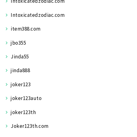
Intoxicatedzodiac.com
Intoxicatedzodiac.com
item388.com
jbo355
Jinda55
jinda888
joker123
joker123auto
joker123th
Joker123th.com