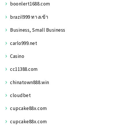
boonlert1688.com
brazil999 ทางเข้า
Business, Small Business
carlo999.net
Casino
cc11388.com
chinatown888.win
cloudbet
cupcake88x.com
cupcake88x.com