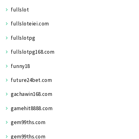
fullslot
fullsloteiei.com
fullslotpg
fullslotpg168.com
funny18
future24bet.com
gachawin168.com
gamehit8888.com
gem99ths.com
gem99ths.com