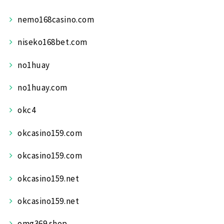
nemo168casino.com
niseko168bet.com
no1huay
no1huay.com
okc4
okcasino159.com
okcasino159.com
okcasino159.net
okcasino159.net
omg369.shop