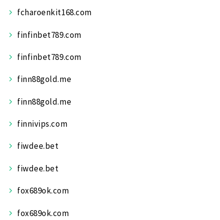
fcharoenkit168.com
finfinbet789.com
finfinbet789.com
finn88gold.me
finn88gold.me
finnivips.com
fiwdee.bet
fiwdee.bet
fox689ok.com
fox689ok.com