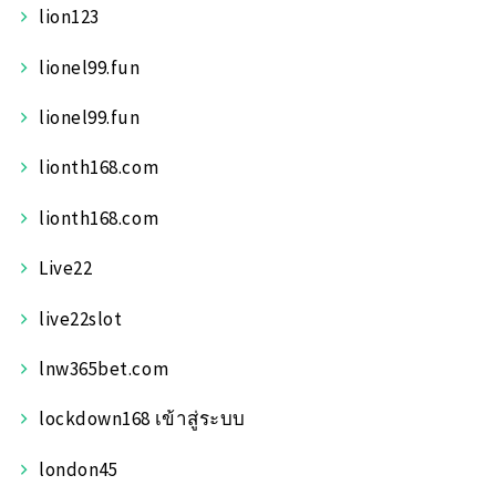
lion123
lionel99.fun
lionel99.fun
lionth168.com
lionth168.com
Live22
live22slot
lnw365bet.com
lockdown168 เข้าสู่ระบบ
london45