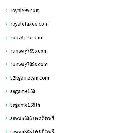
royal99y.com
royaleluxee.com
run24pro.com
runway789s.com
runway789s.com
s2kgamewin.com
sagame168
sagame168th
sawan888 เครดิตฟรี
sawan888 เครดิตฟรี