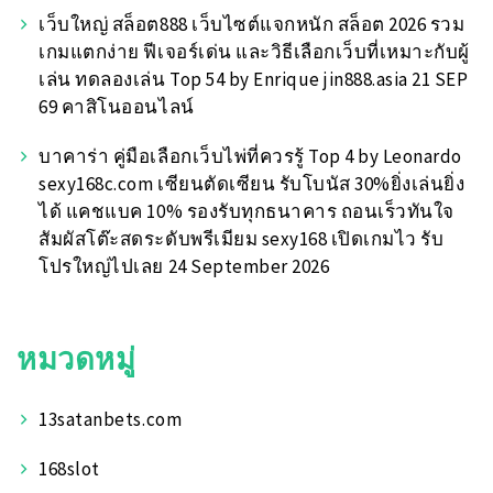
เว็บใหญ่ สล็อต888 เว็บไซต์แจกหนัก สล็อต 2026 รวม
เกมแตกง่าย ฟีเจอร์เด่น และวิธีเลือกเว็บที่เหมาะกับผู้
เล่น ทดลองเล่น Top 54 by Enrique jin888.asia 21 SEP
69 คาสิโนออนไลน์
บาคาร่า คู่มือเลือกเว็บไพ่ที่ควรรู้ Top 4 by Leonardo
sexy168c.com เซียนตัดเซียน รับโบนัส 30%ยิ่งเล่นยิ่ง
ได้ แคชแบค 10% รองรับทุกธนาคาร ถอนเร็วทันใจ
สัมผัสโต๊ะสดระดับพรีเมียม sexy168 เปิดเกมไว รับ
โปรใหญ่ไปเลย 24 September 2026
หมวดหมู่
13satanbets.com
168slot