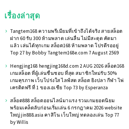
เรื่องล่าสุด
Tangtem168 ความพรีเมียมที่เข้าถึงได้จริง สายสล็อต
ฝาก 60 รับ 300 ห้ามพลาด เล่นลื่น ไม่มีสะดุด คัดมา
แล้ว เล่นได้ทุกเกม สล็อต168 ห้ามพลาด โปรดีรออยู่
Top 27 by Bobby Tangtem168e.com 7 August 2569
Hengjing168 hengjing168d.com 2 AUG 2026 สล็อต168
เกมสล็อต ที่ผู้เล่นชื่นชอบ ที่สุด สมาชิกใหม่รับ 50%
เกมคุรภาพ เว็บโปร่งใส ไลฟ์สด สล็อต ยิงปลา กีฬา ไพ่
เครดิตฟรี ที่ 1 ของเอเชีย Top 73 by Esperanza
สล็อต888 สล็อตออนไลน์มาแรง รวมเกมยอดนิยม
พร้อมเคล็ดลับก่อนเริ่มเล่น 6 กรกฎาคม 2026 website
ใหญ่ jin888.asia คาสิโน เว็บใหญ่ ทดลองเล่น Top 77
by Willis