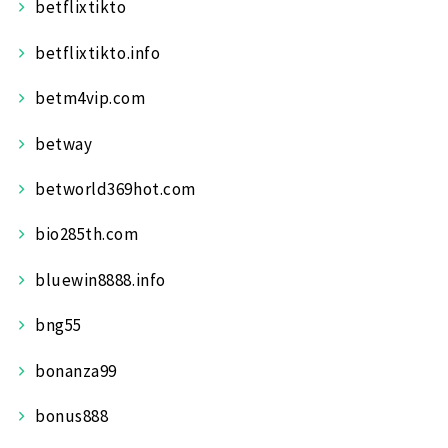
betflixtikto
betflixtikto.info
betm4vip.com
betway
betworld369hot.com
bio285th.com
bluewin8888.info
bng55
bonanza99
bonus888