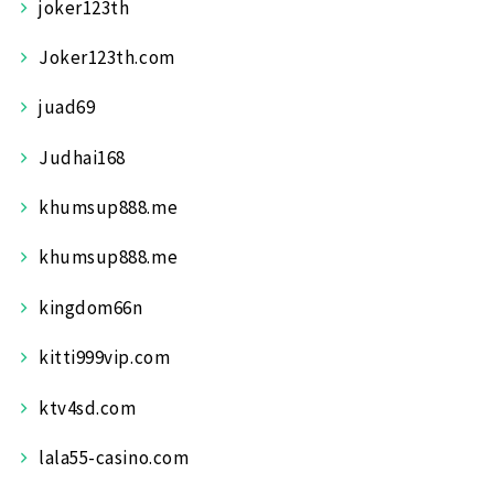
joker123th
Joker123th.com
juad69
Judhai168
khumsup888.me
khumsup888.me
kingdom66n
kitti999vip.com
ktv4sd.com
lala55-casino.com