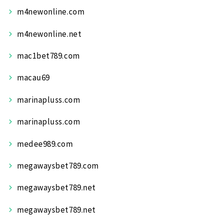
m4newonline.com
m4newonline.net
mac1bet789.com
macau69
marinapluss.com
marinapluss.com
medee989.com
megawaysbet789.com
megawaysbet789.net
megawaysbet789.net