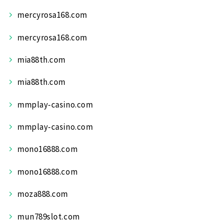
mercyrosa168.com
mercyrosa168.com
mia88th.com
mia88th.com
mmplay-casino.com
mmplay-casino.com
mono16888.com
mono16888.com
moza888.com
mun789slot.com