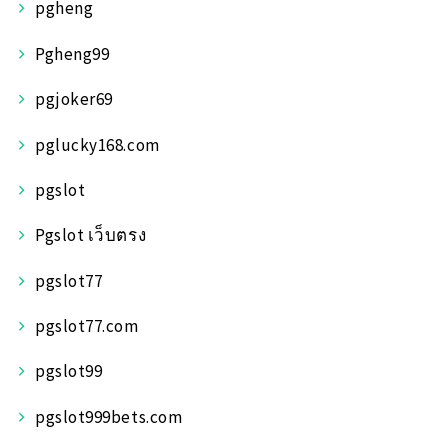
pgheng
Pgheng99
pgjoker69
pglucky168.com
pgslot
Pgslot เว็บตรง
pgslot77
pgslot77.com
pgslot99
pgslot999bets.com