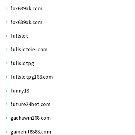
fox689ok.com
fox689ok.com
fullslot
fullsloteiei.com
fullslotpg
fullslotpg168.com
funny18
future24bet.com
gachawin168.com
gamehit8888.com