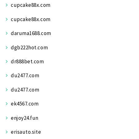
cupcake88x.com
cupcake88x.com
daruma1688.com
dgb222hot.com
dr888bet.com
du2477.com
du2477.com
ek4567.com
enjoy24.fun
erisauto.site