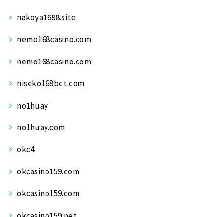
nakoya1688.site
nemo168casino.com
nemo168casino.com
niseko168bet.com
no1huay
no1huay.com
okc4
okcasino159.com
okcasino159.com
okcasino159.net