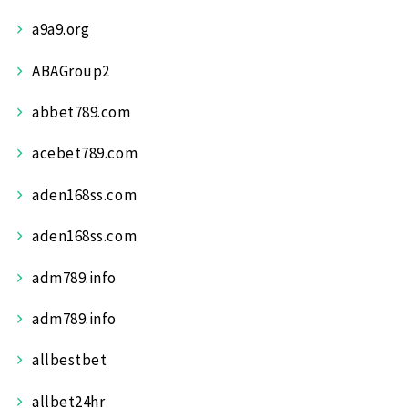
a9a9.org
ABAGroup2
abbet789.com
acebet789.com
aden168ss.com
aden168ss.com
adm789.info
adm789.info
allbestbet
allbet24hr