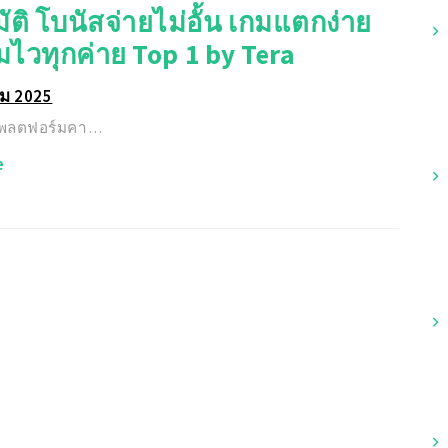
ัติ โบนัสจ่ายไม่อั้น เกมแตกง่าย
มไวทุกค่าย Top 1 by Tera
ม 2025
แพลตฟอร์มคา…
e