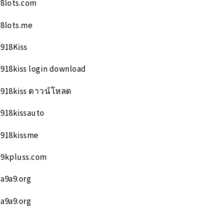
8lots.com
8lots.me
918Kiss
918kiss login download
918kiss ดาวน์โหลด
918kissauto
918kissme
9kpluss.com
a9a9.org
a9a9.org