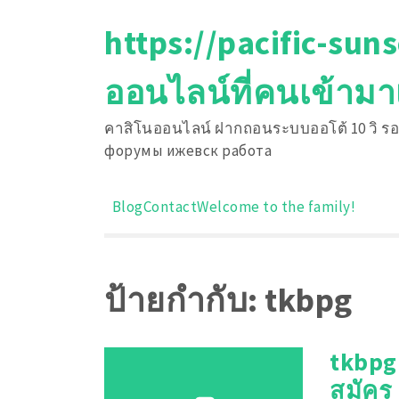
Skip
https://pacific-sunse
to
content
ออนไลน์ที่คนเข้ามาเ
คาสิโนออนไลน์ ฝากถอนระบบออโต้ 10 วิ รองรั
форумы ижевск работа
Blog
Contact
Welcome to the family!
ป้ายกำกับ:
tkbpg
tkbpg 
สมัคร