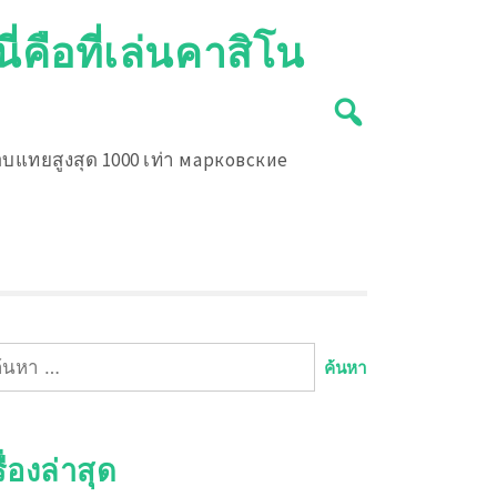
ี่คือที่เล่นคาสิโน
ตอบแทยสูงสุด 1000 เท่า марковские
นหา
หรับ:
รื่องล่าสุด