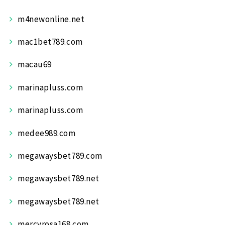
m4newonline.net
mac1bet789.com
macau69
marinapluss.com
marinapluss.com
medee989.com
megawaysbet789.com
megawaysbet789.net
megawaysbet789.net
mercyrosa168.com