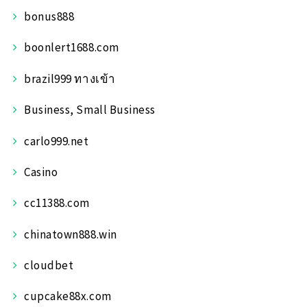
bonus888
boonlert1688.com
brazil999 ทางเข้า
Business, Small Business
carlo999.net
Casino
cc11388.com
chinatown888.win
cloudbet
cupcake88x.com