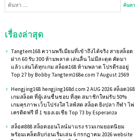
ค้นหา
สำหรับ:
เรื่องล่าสุด
Tangtem168 ความพรีเมียมที่เข้าถึงได้จริง สายสล็อต
ฝาก 60 รับ 300 ห้ามพลาด เล่นลื่น ไม่มีสะดุด คัดมา
แล้ว เล่นได้ทุกเกม สล็อต168 ห้ามพลาด โปรดีรออยู่
Top 27 by Bobby Tangtem168e.com 7 August 2569
Hengjing168 hengjing168d.com 2 AUG 2026 สล็อต168
เกมสล็อต ที่ผู้เล่นชื่นชอบ ที่สุด สมาชิกใหม่รับ 50%
เกมคุรภาพ เว็บโปร่งใส ไลฟ์สด สล็อต ยิงปลา กีฬา ไพ่
เครดิตฟรี ที่ 1 ของเอเชีย Top 73 by Esperanza
สล็อต888 สล็อตออนไลน์มาแรง รวมเกมยอดนิยม
พร้อมเคล็ดลับก่อนเริ่มเล่น 6 กรกฎาคม 2026 website