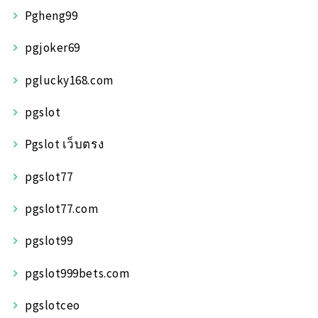
Pgheng99
pgjoker69
pglucky168.com
pgslot
Pgslot เว็บตรง
pgslot77
pgslot77.com
pgslot99
pgslot999bets.com
pgslotceo