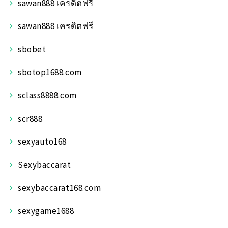
sawan888 เครดิตฟรี
sawan888 เครดิตฟรี
sbobet
sbotop1688.com
sclass8888.com
scr888
sexyauto168
Sexybaccarat
sexybaccarat168.com
sexygame1688