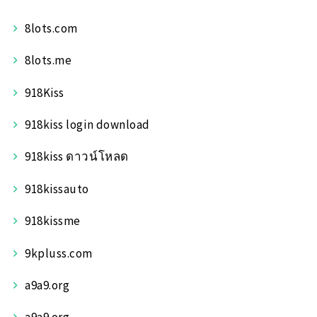
8lots.com
8lots.me
918Kiss
918kiss login download
918kiss ดาวน์โหลด
918kissauto
918kissme
9kpluss.com
a9a9.org