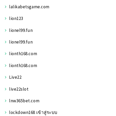
lalikabetsgame.com
lion123
lionel99.fun
lionel99.fun
lionth168.com
lionth168.com
Live22
live22slot
lnw365bet.com
lockdown168 เข้าสู่ระบบ