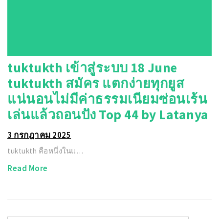
tuktukth เข้าสู่ระบบ 18 June
tuktukth สมัคร แตกง่ายทุกยูส
แน่นอนไม่มีค่าธรรมเนียมซ่อนเร้น
เล่นแล้วถอนปัง Top 44 by Latanya
3 กรกฎาคม 2025
tuktukth คือหนึ่งในแ…
Read More