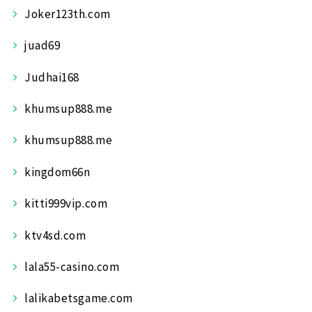
Joker123th.com
juad69
Judhai168
khumsup888.me
khumsup888.me
kingdom66n
kitti999vip.com
ktv4sd.com
lala55-casino.com
lalikabetsgame.com