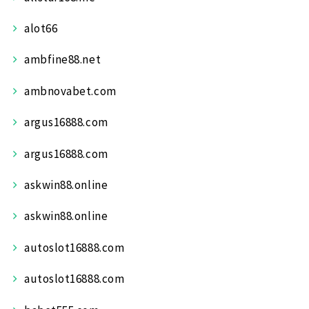
alot66
ambfine88.net
ambnovabet.com
argus16888.com
argus16888.com
askwin88.online
askwin88.online
autoslot16888.com
autoslot16888.com