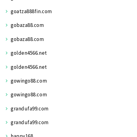
goatza888fin.com
gobaza88.com
gobaza88.com
golden4566.net
golden4566.net
gowingo88.com
gowingo88.com
grandufa99.com
grandufa99.com
happy168