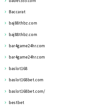
babet555.com
Baccarat
baj88thbz.com
baj88thbz.com
bar4game24hr.com
bar4game24hr.com
baslot168
baslot168bet.com
baslot168bet.com/
bestbet