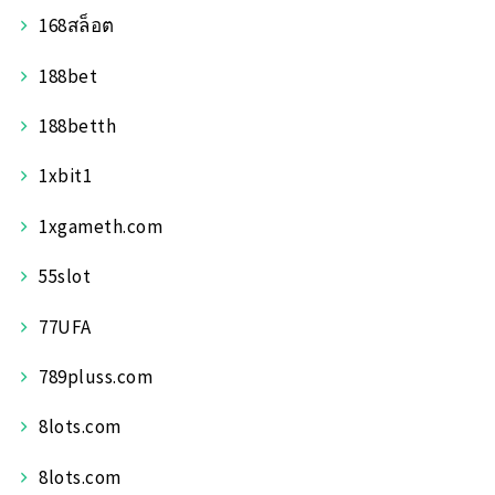
168สล็อต
188bet
188betth
1xbit1
1xgameth.com
55slot
77UFA
789pluss.com
8lots.com
8lots.com