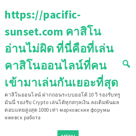
Skip
https://pacific-
to
content
sunset.com คาสิโน
อ่านไม่ผิด ที่นี่คือที่เล่น
คาสิโนออนไลน์ที่คน
เข้ามาเล่นกันเยอะที่สุด
คาสิโนออนไลน์ ฝากถอนระบบออโต้ 10 วิ รองรับทรู
มันนี่ รองรับ Crypto เล่นได้ทุกสกุลเงิน ลงเดิมพันผล
ตอบแทยสูงสุด 1000 เท่า марковские форумы
ижевск работа
Search