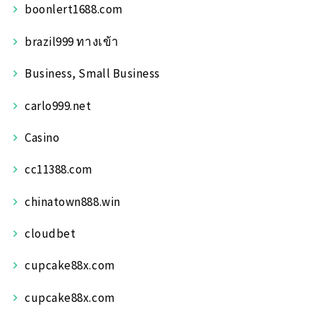
boonlert1688.com
brazil999 ทางเข้า
Business, Small Business
carlo999.net
Casino
cc11388.com
chinatown888.win
cloudbet
cupcake88x.com
cupcake88x.com