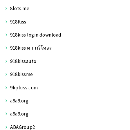
8lots.me
918Kiss
918kiss login download
918kiss ดาวน์โหลด
918kissauto
918kissme
9kpluss.com
a9a9.org
a9a9.org
ABAGroup2