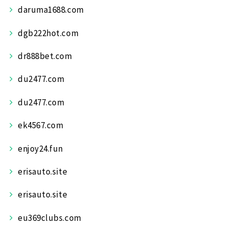
daruma1688.com
dgb222hot.com
dr888bet.com
du2477.com
du2477.com
ek4567.com
enjoy24.fun
erisauto.site
erisauto.site
eu369clubs.com