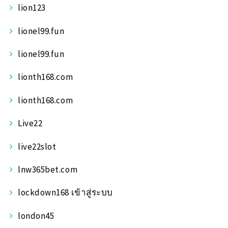
lion123
lionel99.fun
lionel99.fun
lionth168.com
lionth168.com
Live22
live22slot
lnw365bet.com
lockdown168 เข้าสู่ระบบ
london45