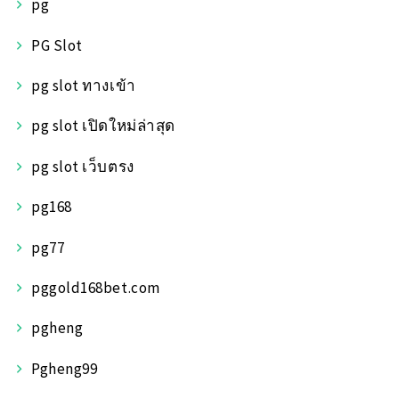
pg
PG Slot
pg slot ทางเข้า
pg slot เปิดใหม่ล่าสุด
pg slot เว็บตรง
pg168
pg77
pggold168bet.com
pgheng
Pgheng99