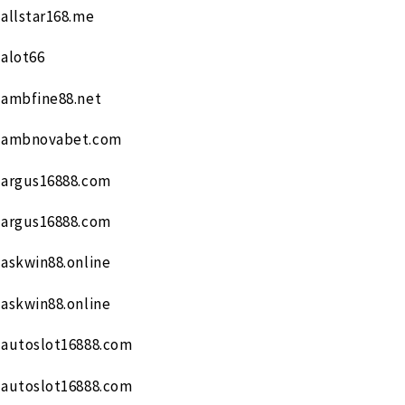
allstar168.me
alot66
ambfine88.net
ambnovabet.com
argus16888.com
argus16888.com
askwin88.online
askwin88.online
autoslot16888.com
autoslot16888.com