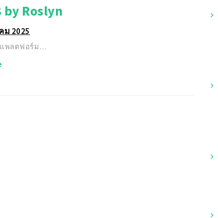
8 by Roslyn
คม 2025
็นแพลตฟอร์ม…
e