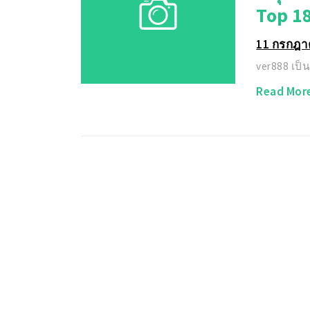
Top 1
11 กรกฎา
ver888 เป
Read Mor