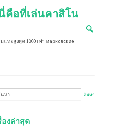
ี่คือที่เล่นคาสิโน
ตอบแทยสูงสุด 1000 เท่า марковские
นหา
หรับ:
รื่องล่าสุด