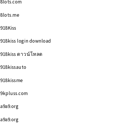
8lots.com
8lots.me
918Kiss
918kiss login download
918kiss ดาวน์โหลด
918kissauto
918kissme
9kpluss.com
a9a9.org
a9a9.org