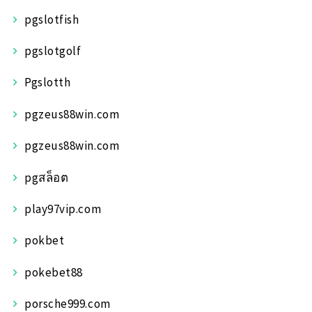
pgslotfish
pgslotgolf
Pgslotth
pgzeus88win.com
pgzeus88win.com
pgสล็อต
play97vip.com
pokbet
pokebet88
porsche999.com