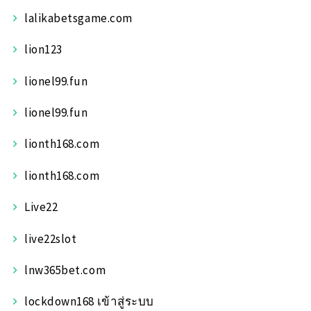
lalikabetsgame.com
lion123
lionel99.fun
lionel99.fun
lionth168.com
lionth168.com
Live22
live22slot
lnw365bet.com
lockdown168 เข้าสู่ระบบ