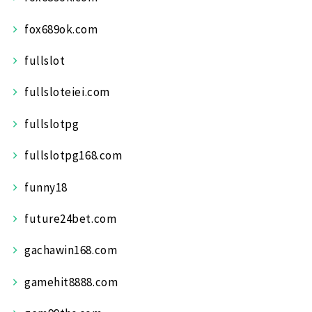
fox689ok.com
fullslot
fullsloteiei.com
fullslotpg
fullslotpg168.com
funny18
future24bet.com
gachawin168.com
gamehit8888.com