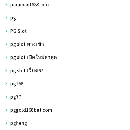
paramax1688.info
pg
PG Slot
pg slot ทางเข้า
pg slot เปิดใหม่ล่าสุด
pg slot เว็บตรง
pg168
pg77
pggold168bet.com
pgheng