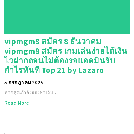
vipmgm8 สมัคร 8 ธันวาคม
vipmgm8 สมัคร เกมเล่นง่ายได้เงิน
ไวฝากถอนไม่ต้องรอแอดมินรับ
กำไรทันที Top 21 by Lazaro
5 กรกฎาคม 2025
หากคุณกำลังมองหาเว็บ…
Read More