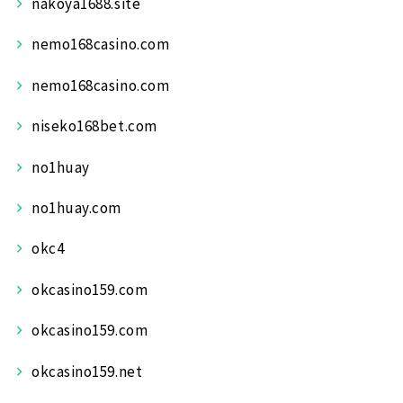
nakoya1688.site
nemo168casino.com
nemo168casino.com
niseko168bet.com
no1huay
no1huay.com
okc4
okcasino159.com
okcasino159.com
okcasino159.net