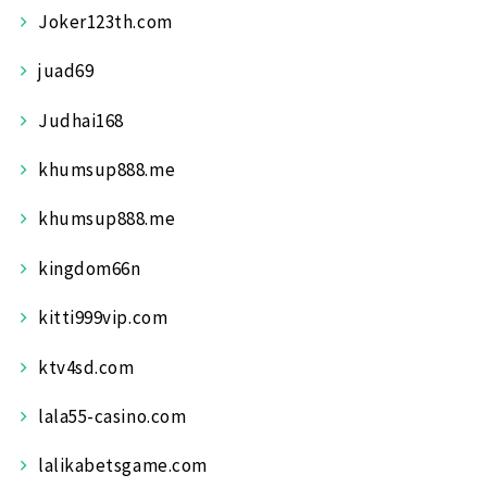
Joker123th.com
juad69
Judhai168
khumsup888.me
khumsup888.me
kingdom66n
kitti999vip.com
ktv4sd.com
lala55-casino.com
lalikabetsgame.com