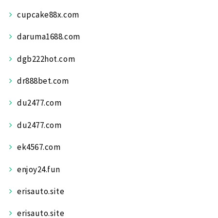
cupcake88x.com
daruma1688.com
dgb222hot.com
dr888bet.com
du2477.com
du2477.com
ek4567.com
enjoy24.fun
erisauto.site
erisauto.site