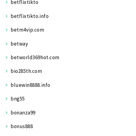
betflixtikto
betflixtikto.info
betm4vip.com
betway
betworld369hot.com
bio285th.com
bluewin8888.info
bng55
bonanza99
bonus888