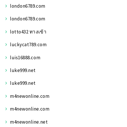
london6789.com
london6789.com
lotto432 ทางเข้า
luckycat789.com
luis16888.com
luke999.net
luke999.net
m4newonline.com
m4newonline.com
m4newonline.net