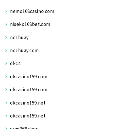
nemo168casino.com
niseko168bet.com
no1huay
no1huay.com
okc4
okcasino159.com
okcasino159.com
okcasino159.net
okcasino159.net
omg369.shop