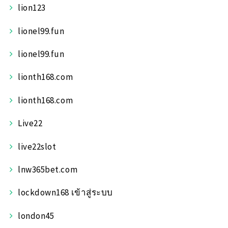
lion123
lionel99.fun
lionel99.fun
lionth168.com
lionth168.com
Live22
live22slot
lnw365bet.com
lockdown168 เข้าสู่ระบบ
london45