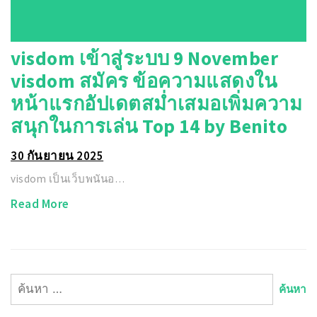
visdom เข้าสู่ระบบ 9 November
visdom สมัคร ข้อความแสดงใน
หน้าแรกอัปเดตสม่ำเสมอเพิ่มความ
สนุกในการเล่น Top 14 by Benito
30 กันยายน 2025
visdom เป็นเว็บพนันอ…
Read More
ค้นหา
สำหรับ: