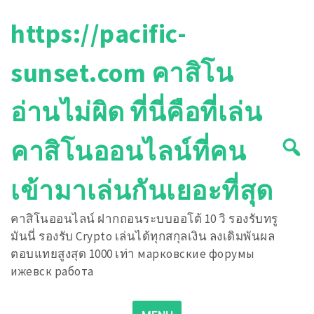
Skip
https://pacific-
to
content
sunset.com คาสิโน
อ่านไม่ผิด ที่นี่คือที่เล่น
คาสิโนออนไลน์ที่คน
เข้ามาเล่นกันเยอะที่สุด
คาสิโนออนไลน์ ฝากถอนระบบออโต้ 10 วิ รองรับทรู
มันนี่ รองรับ Crypto เล่นได้ทุกสกุลเงิน ลงเดิมพันผล
ตอบแทยสูงสุด 1000 เท่า марковские форумы
ижевск работа
Search