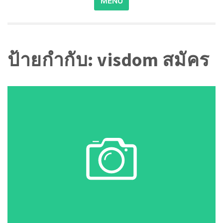
MENU
for:
ป้ายกำกับ:
visdom สมัคร