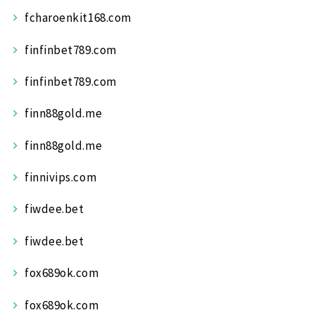
fcharoenkit168.com
finfinbet789.com
finfinbet789.com
finn88gold.me
finn88gold.me
finnivips.com
fiwdee.bet
fiwdee.bet
fox689ok.com
fox689ok.com