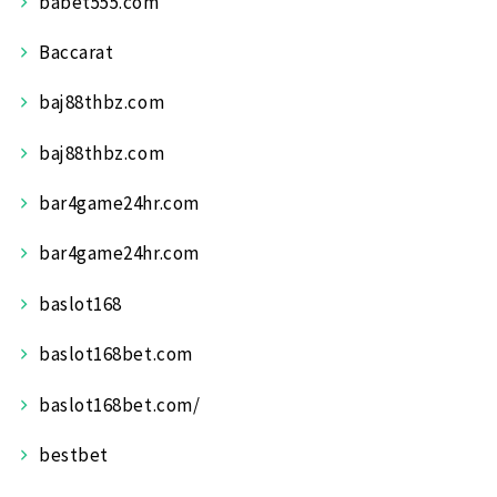
babet555.com
Baccarat
baj88thbz.com
baj88thbz.com
bar4game24hr.com
bar4game24hr.com
baslot168
baslot168bet.com
baslot168bet.com/
bestbet