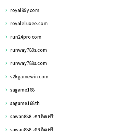
royal99y.com
royaleluxee.com
run24pro.com
runway789s.com
runway789s.com
s2kgamewin.com
sagame168
sagame168th
sawan888 เครดิตฟรี
sawan888 เครดิตฟรี