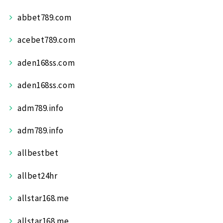
abbet789.com
acebet789.com
aden168ss.com
aden168ss.com
adm789.info
adm789.info
allbestbet
allbet24hr
allstar168.me
allstar168.me