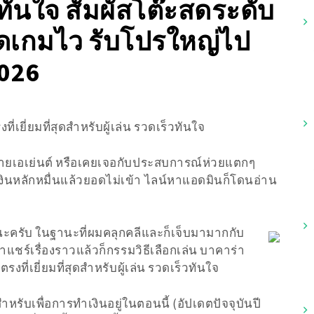
ันใจ สัมผัสโต๊ะสดระดับ
ปิดเกมไว รับโปรใหญ่ไป
2026
่เยี่ยมที่สุดสำหรับผู้เล่น รวดเร็วทันใจ
ยเอเย่นต์ หรือเคยเจอกับประสบการณ์ห่วยแตกๆ
งินหลักหมื่นแล้วยอดไม่เข้า ไลน์หาแอดมินก็โดนอ่าน
นะครับ ในฐานะที่ผมคลุกคลีและก็เจ็บมามากกับ
าแชร์เรื่องราวแล้วก็กรรมวิธีเลือกเล่น บาคาร่า
งที่เยี่ยมที่สุดสำหรับผู้เล่น รวดเร็วทันใจ
รับเพื่อการทำเงินอยู่ในตอนนี้ (อัปเดตปัจจุบันปี