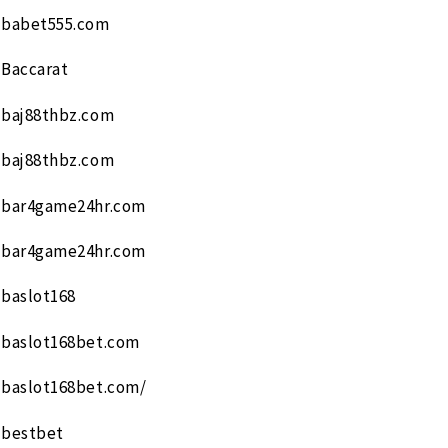
babet555.com
Baccarat
baj88thbz.com
baj88thbz.com
bar4game24hr.com
bar4game24hr.com
baslot168
baslot168bet.com
baslot168bet.com/
bestbet