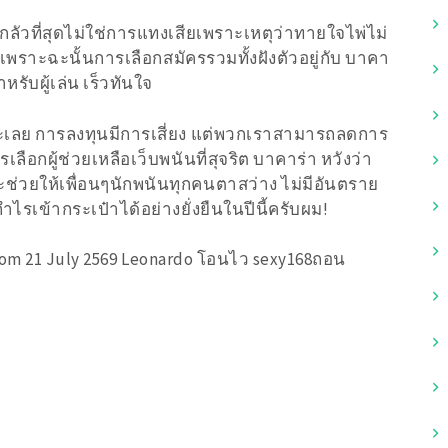
ากลัวที่สุดไม่ใช่การแทงเสียเพราะเหตุว่าทายใจไพ่ไม่
 เพราะฉะนั้นการเลือกสมัครรวมทั้งฝังตัวอยู่กับ บาคา
ำหรับผู้เล่น เร็วทันใจ
รละเลย การลงทุนมีการเสี่ยง แต่พวกเราสามารถลดการ
ลือกผู้ช่วยเหลือเว็บพนันที่สุจริต บาคาร่า หวังว่า
วยให้เพื่อนๆนักพนันทุกคนตาสว่าง ไม่มีอันตราย
รเข้ากระเป๋าได้อย่างยั่งยืนในปีนี้ครับผม!
om 21 July 2569 Leonardo โอนไว sexy168ถอน