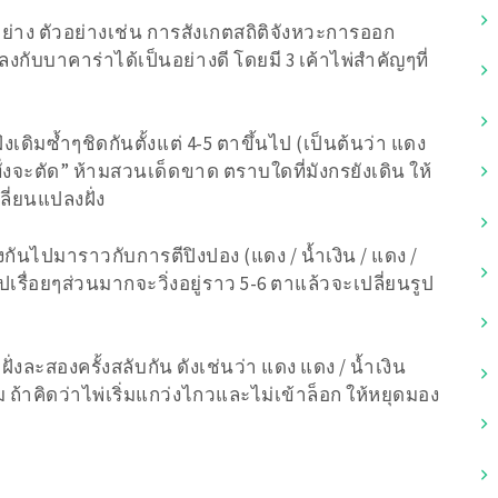
าง ตัวอย่างเช่น การสังเกตสถิติจังหวะการออก
ับบาคาร่าได้เป็นอย่างดี โดยมี 3 เค้าไพ่สำคัญๆที่
ั่งเดิมซ้ำๆชิดกันตั้งแต่ 4-5 ตาขึ้นไป (เป็นต้นว่า แดง
จะตัด” ห้ามสวนเด็ดขาด ตราบใดที่มังกรยังเดิน ให้
ลี่ยนแปลงฝั่ง
่งกันไปมาราวกับการตีปิงปอง (แดง / น้ำเงิน / แดง /
เรื่อยๆส่วนมากจะวิ่งอยู่ราว 5-6 ตาแล้วจะเปลี่ยนรูป
่งละสองครั้งสลับกัน ดังเช่นว่า แดง แดง / น้ำเงิน
ุม ถ้าคิดว่าไพ่เริ่มแกว่งไกวและไม่เข้าล็อก ให้หยุดมอง