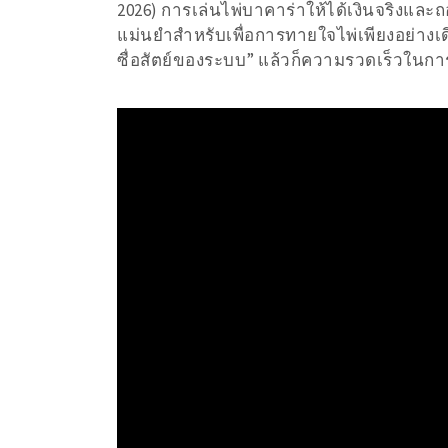
2026) การเล่นไพ่บาคาร่าให้ได้เงินจริงและถอน
แม่นยำสำหรับเพื่อการทายใจไพ่เพียงอย่างเดี
ซื่อสัตย์ของระบบ” แล้วก็ความรวดเร็วในการ