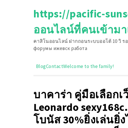
Skip
https://pacific-sunse
to
content
ออนไลน์ที่คนเข้ามาเ
คาสิโนออนไลน์ ฝากถอนระบบออโต้ 10 วิ รองรั
форумы ижевск работа
Blog
Contact
Welcome to the family!
บาคาร่า คู่มือเลือกเว็
Leonardo sexy168c.
โบนัส 30%ยิ่งเล่นยิ