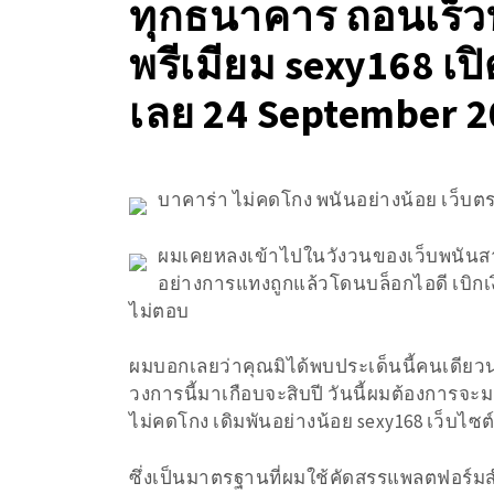
ทุกธนาคาร ถอนเร็วท
พรีเมียม sexy168 เ
เลย 24 September 
บาคาร่า ไม่คดโกง พนันอย่างน้อย เว็บตรงที
ผมเคยหลงเข้าไปในวังวนของเว็บพนันสา
อย่างการแทงถูกแล้วโดนบล็อกไอดี เบิกเ
ไม่ตอบ
ผมบอกเลยว่าคุณมิได้พบประเด็นนี้คนเดียว
วงการนี้มาเกือบจะสิบปี วันนี้ผมต้องการจะม
ไม่คดโกง เดิมพันอย่างน้อย sexy168 เว็บไซต์ตร
ซึ่งเป็นมาตรฐานที่ผมใช้คัดสรรแพลตฟอร์มสำห