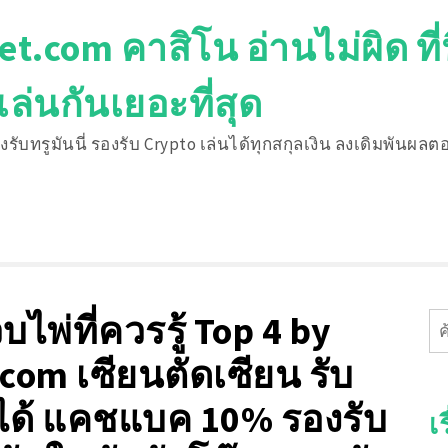
t.com คาสิโน อ่านไม่ผิด ที่น
ล่นกันเยอะที่สุด
บทรูมันนี่ รองรับ Crypto เล่นได้ทุกสกุลเงิน ลงเดิมพันผล
Search
for:
บไพ่ที่ควรรู้ Top 4 by
ค้
สำ
com เซียนตัดเซียน รับ
่งได้ แคชแบค 10% รองรับ
เ