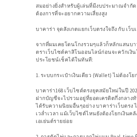
สมอย่างยิ่งสำหรับผู้เล่นที่มีงบประมาณจำก
ต้องการที่จะอยากความเสี่ยงสูง
บาคาร่า จุดสังเกตแยกเว็บตรงใจถึง กับ เว็บเ
จากที่ผมเคยโดนโกงรวมๆแล้วก็หลักแสนบาท
ตราเว็บไซต์คาสิโนออนไลน์ก่อนจะควักเงิน
ประโยชน์เช็คได้ในทันที:
1. ระบบกระเป๋าเงินเดียว (Wallet) ไม่ต้องโย
บาคาร่า168 เว็บไซต์ตรงยุคสมัยใหม่ในปี 2
ฝากบัญชีจะไปรวมอยู่ที่ยอดเครดิตกึ่งกลาง
ได้รับความนิยมอื่นๆอย่าง บาคาร่าเว็บตรง 
เวล่ำเวลา แม้เว็บไซต์ไหนยังต้องโยกเงินคล
เอเย่นต์รายย่อย
2. การตัดไพ่และการแจกไพ่แบบ Real-time ที่