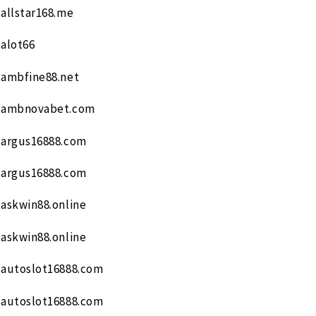
allstar168.me
alot66
ambfine88.net
ambnovabet.com
argus16888.com
argus16888.com
askwin88.online
askwin88.online
autoslot16888.com
autoslot16888.com