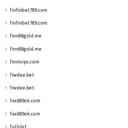
finfinbet789.com
finfinbet789.com
finn88gold.me
finn88gold.me
finnivips.com
fiwdee.bet
fiwdee.bet
fox689ok.com
fox689ok.com
fullslot