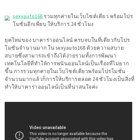
sexyauto168
รวมทุกค่ายในเว็บไซต์เดียว พร้อมโปร
โมชั่นอีกเพียบ ให้บริการ 24 ชั่วโมง
ยุคใหม่ของ บาคาร่าออนไลน์ ครบจบในที่เดียวกับโปร
โมชั่นจำนวนมาก ใน sexyauto168 ด้วยความสบาย
สบายซึ่งสามารถเข้าถึงได้ง่ายรวมทั้งการพัฒนา
เทคโนโลยีที่ทำให้การพนันออนไลน์เป็นเรื่องที่ไม่ยาก
ขึ้น การรวมทุกค่ายในเว็บไซต์เดียวพร้อมโปรโมชั่น
จำนวนมากแล้วก็การให้บริการตลอด 24 ชั่วโมงเป็นสิ่งที่
ทำให้บาคาร่าออนไลน์เป็นที่น่าสนใจค่ะ