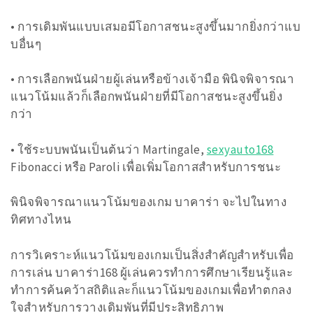
• การเดิมพันแบบเสมอมีโอกาสชนะสูงขึ้นมากยิ่งกว่าแบ
บอื่นๆ
• การเลือกพนันฝ่ายผู้เล่นหรือข้างเจ้ามือ พินิจพิจารณา
แนวโน้มแล้วก็เลือกพนันฝ่ายที่มีโอกาสชนะสูงขึ้นยิ่ง
กว่า
• ใช้ระบบพนันเป็นต้นว่า Martingale,
sexyauto168
Fibonacci หรือ Paroli เพื่อเพิ่มโอกาสสำหรับการชนะ
พินิจพิจารณาแนวโน้มของเกม บาคาร่า จะไปในทาง
ทิศทางไหน
การวิเคราะห์แนวโน้มของเกมเป็นสิ่งสำคัญสำหรับเพื่อ
การเล่น บาคาร่า168 ผู้เล่นควรทำการศึกษาเรียนรู้และ
ทำการค้นคว้าสถิติและก็แนวโน้มของเกมเพื่อทำตกลง
ใจสำหรับการวางเดิมพันที่มีประสิทธิภาพ