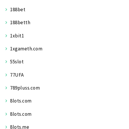
188bet
188betth
1xbit1
1xgameth.com
55slot
77UFA
789pluss.com
8lots.com
8lots.com
8lots.me