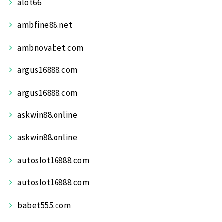
alot66
ambfine88.net
ambnovabet.com
argus16888.com
argus16888.com
askwin88.online
askwin88.online
autoslot16888.com
autoslot16888.com
babet555.com