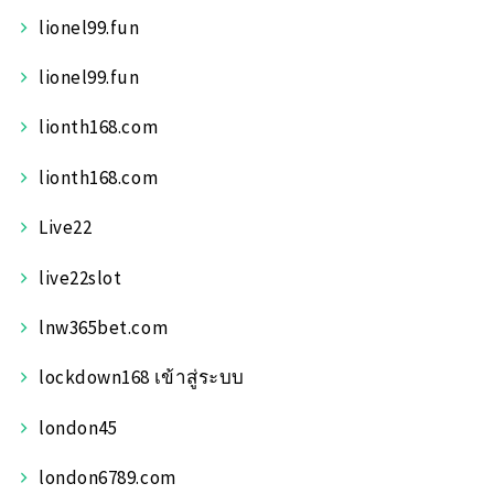
lionel99.fun
lionel99.fun
lionth168.com
lionth168.com
Live22
live22slot
lnw365bet.com
lockdown168 เข้าสู่ระบบ
london45
london6789.com