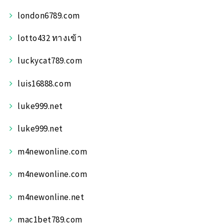
london6789.com
lotto432 ทางเข้า
luckycat789.com
luis16888.com
luke999.net
luke999.net
m4newonline.com
m4newonline.com
m4newonline.net
mac1bet789.com