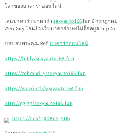
โลกของบาคาร่าออนไลน์
เล่นบาคาร่า บาคาร่า
sexyauto168
.fun 6 กรกฎาคม
2567 Guy โอนไว เว็บบาคาร่า168ไม่ล็อคยูส Top 45
ขอขอบพระคุณ Ref.
บาคาร่าออนไลน์
https://bit.ly/sexyauto168-fun
https://rebrand.ly/sexyauto168-fun
https://wow.in.th/sexyauto168-fun
http://gg.gg/sexyauto168-fun
https://t.co/QXdKnIQSDG