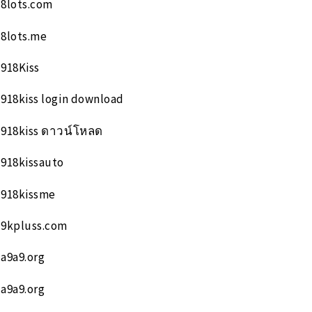
8lots.com
8lots.me
918Kiss
918kiss login download
918kiss ดาวน์โหลด
918kissauto
918kissme
9kpluss.com
a9a9.org
a9a9.org