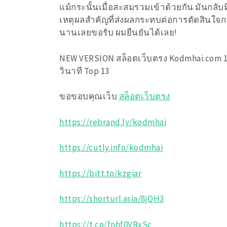
แม้กระนั้นเมื่อสะสมรวมเข้าด้วยกัน มันกล
เหตุผลสำคัญที่ส่งผลกระทบต่อการตัดสินใจกลั
นานเลยขอรับ ผมยืนยันได้เลย!
NEW VERSION สล็อตเว็บตรง Kodmhai.com 17
วินาที Top 13
ขอขอบคุณเว็บ
สล็อตเว็บตรง
https://rebrand.ly/kodmhai
https://cutly.info/kodmhai
https://bitt.to/kzgiar
https://shorturl.asia/8jQH3
https://t.co/fnhf0VBxSc