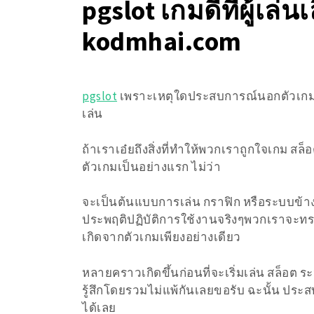
pgslot เกมดีที่ผู้เล่
kodmhai.com
pgslot
เพราะเหตุใดประสบการณ์นอกตัวเกม ส
เล่น
ถ้าเราเอ๋ยถึงสิ่งที่ทำให้พวกเราถูกใจเกม สล
ตัวเกมเป็นอย่างแรก ไม่ว่า
จะเป็นต้นแบบการเล่น กราฟิก หรือระบบข้
ประพฤติปฏิบัติการใช้งานจริงๆพวกเราจะท
เกิดจากตัวเกมเพียงอย่างเดียว
หลายคราวเกิดขึ้นก่อนที่จะเริ่มเล่น สล็อต ร
รู้สึกโดยรวมไม่แพ้กันเลยขอรับ ฉะนั้น ป
ได้เลย