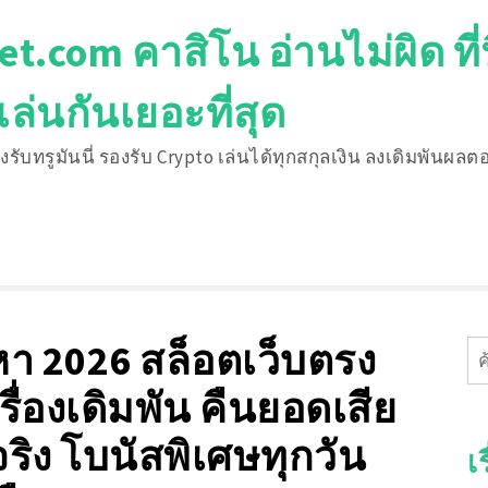
t.com คาสิโน อ่านไม่ผิด ที่น
ล่นกันเยอะที่สุด
บทรูมันนี่ รองรับ Crypto เล่นได้ทุกสกุลเงิน ลงเดิมพันผล
Search
for:
หา 2026 สล็อตเว็บตรง
ค้
สำ
เรื่องเดิมพัน คืนยอดเสีย
จริง โบนัสพิเศษทุกวัน
เ