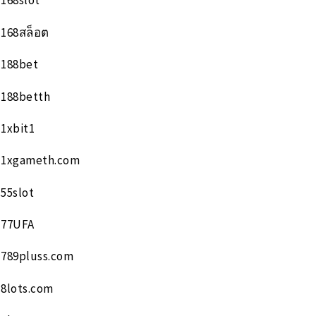
168slot
168สล็อต
188bet
188betth
1xbit1
1xgameth.com
55slot
77UFA
789pluss.com
8lots.com