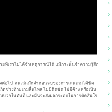
ีเราไม่ได้จำเหตุการณ์ได้ แม้กระนั้นจำความรู้สึก
ใจต่อไป: คนเล่นมักจำตอนจบของการเล่นเกมได้ชัด
กิดช่วงท้ายเกมลื่นไหล ไม่มีติดขัด ไม่มีค้าง หรือเป็น
เชิงบวกในทันที และมันจะส่งผลกระทบในการตัดสินใจ