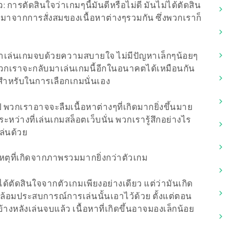
การตัดสินใจว่าเกมๆนี้มันดีหรือไม่ดี มันไม่ได้ตัดสิน
ผลมาจากการสั่งสมของเนื้อหาต่างๆรวมกัน ซึ่งพวกเราก็
าเล่นเกมจบด้วยความสบายใจ ไม่มีปัญหาเล็กๆน้อยๆ
พวกเราจะกลับมาเล่นเกมนี้อีกในอนาคตได้เหมือนกัน
สำหรับในการเลือกเกมนั่นเอง
วกเราอาจจะลืมเนื้อหาต่างๆที่เกิดมากยิ่งขึ้นมาย
่างที่เล่นเกมสล็อตเว็บนั่น พวกเรารู้สึกอย่างไร
ล่นด้วย
หตุที่เกิดจากภาพรวมมากยิ่งกว่าตัวเกม
ได้ตัดสินใจจากตัวเกมเพียงอย่างเดียว แต่ว่ามันเกิด
ที่ล้อมประสบการณ์การเล่นนั้นเอาไว้ด้วย ตั้งแต่ตอน
างหลังเล่นจบแล้ว เนื้อหาที่เกิดขึ้นอาจมองเล็กน้อย