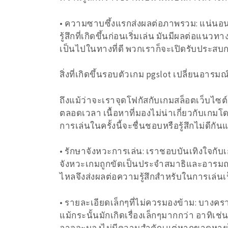
• ความซาบซึ้งแรกส่งผลต่อภาพรวม: แน่นอนว
รู้สึกที่เกิดขึ้นก่อนเริ่มเล่น มันมีผลต่อแนวทา
เป็นไปในทางที่ดี พวกเราก็จะเปิดรับประสบก
สิ่งที่เกิดขึ้นรอบตัวเกม pgslot เปลี่ยนอารม
ถึงแม้ว่าจะเราจุดโฟกัสกับเกมสล็อตเว็บไซต์ตร
ตลอดเวลา เนื้อหาที่มองไม่น่าเกี่ยวกับเกม
การเล่นในครั้งนี้จะชื่นชอบหรือรู้สึกไม่ดีกันแ
• รักษาจังหวะการเล่น: เราชอบบันเทิงใจกับเ
จังหวะเกมถูกขัดเป็นประจำสมาธิและอารมณ์
ไหลจึงส่งผลต่อความรู้สึกสำหรับในการเล่น
• รายละเอียดเล็กๆที่ไม่ควรมองข้าม: บางคราว ส
แม้กระนั้นมักเกิดเรื่องเล็กๆมากกว่า อาทิ
อาจจะมองไม่มีความสำคัญ แต่หากขาดหาย