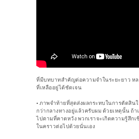
ที่มีบทบาทสำคัญต่อความจำในระยะยาว หลายท
ที่เหลืออยู่ได้ชัดเจน
• ภาพจำท้ายที่สุดส่งผลกระทบในการตัดสิน
กว่ากลางทางอยู่แล้วครับผม ด้วยเหตุนั้น ถ้าเ
ไปตามที่คาดหวัง พวกเราจะเกิดความรู้สึก
ในคราวต่อไปด้วยนั่นเอง