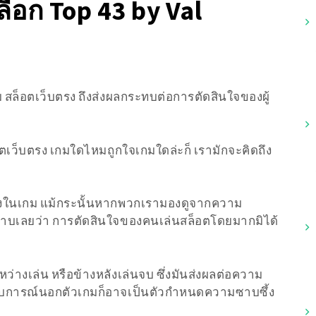
นเลือก Top 43 by Val
ล็อตเว็บตรง ถึงส่งผลกระทบต่อการตัดสินใจของผู้
็อตเว็บตรง เกมใดไหมถูกใจเกมใดล่ะก็ เรามักจะคิดถึง
างในเกม แม้กระนั้นหากพวกเรามองดูจากความ
ราบเลยว่า การตัดสินใจของคนเล่นสล็อตโดยมากมิได้
ะหว่างเล่น หรือข้างหลังเล่นจบ ซึ่งมันส่งผลต่อความ
ระสบการณ์นอกตัวเกมก็อาจเป็นตัวกำหนดความซาบซึ้ง