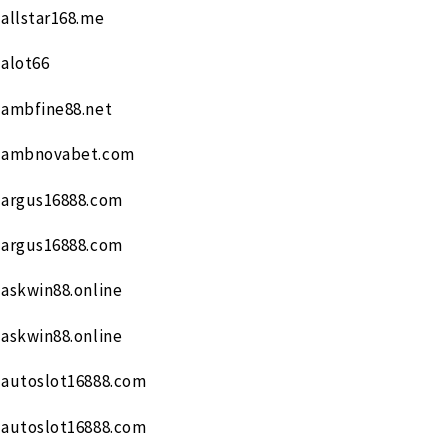
allstar168.me
alot66
ambfine88.net
ambnovabet.com
argus16888.com
argus16888.com
askwin88.online
askwin88.online
autoslot16888.com
autoslot16888.com