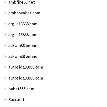
ambfine88.net
ambnovabet.com
argus16888.com
argus16888.com
askwin88.online
askwin88.online
autoslot16888.com
autoslot16888.com
babet555.com
Baccarat