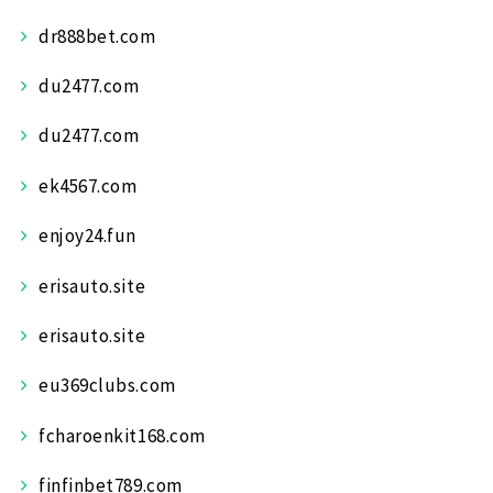
dr888bet.com
du2477.com
du2477.com
ek4567.com
enjoy24.fun
erisauto.site
erisauto.site
eu369clubs.com
fcharoenkit168.com
finfinbet789.com