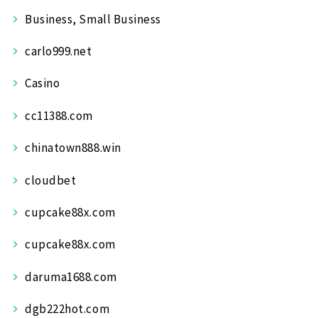
Business, Small Business
carlo999.net
Casino
cc11388.com
chinatown888.win
cloudbet
cupcake88x.com
cupcake88x.com
daruma1688.com
dgb222hot.com