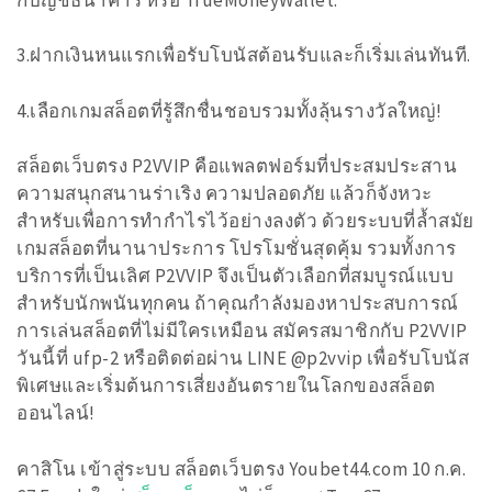
3.ฝากเงินหนแรกเพื่อรับโบนัสต้อนรับและก็เริ่มเล่นทันที.
4.เลือกเกมสล็อตที่รู้สึกชื่นชอบรวมทั้งลุ้นรางวัลใหญ่!
สล็อตเว็บตรง P2VVIP คือแพลตฟอร์มที่ประสมประสาน
ความสนุกสนานร่าเริง ความปลอดภัย แล้วก็จังหวะ
สำหรับเพื่อการทำกำไรไว้อย่างลงตัว ด้วยระบบที่ล้ำสมัย
เกมสล็อตที่นานาประการ โปรโมชั่นสุดคุ้ม รวมทั้งการ
บริการที่เป็นเลิศ P2VVIP จึงเป็นตัวเลือกที่สมบูรณ์แบบ
สำหรับนักพนันทุกคน ถ้าคุณกำลังมองหาประสบการณ์
การเล่นสล็อตที่ไม่มีใครเหมือน สมัครสมาชิกกับ P2VVIP
วันนี้ที่ ufp-2 หรือติดต่อผ่าน LINE @p2vvip เพื่อรับโบนัส
พิเศษและเริ่มต้นการเสี่ยงอันตรายในโลกของสล็อต
ออนไลน์!
คาสิโน เข้าสู่ระบบ สล็อตเว็บตรง Youbet44.com 10 ก.ค.