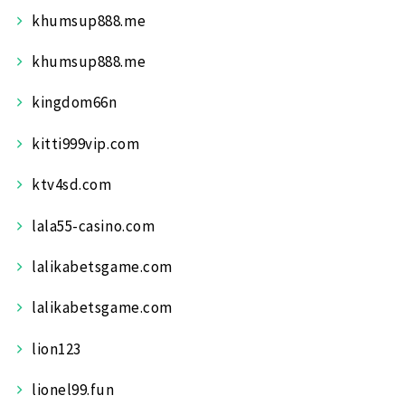
khumsup888.me
khumsup888.me
kingdom66n
kitti999vip.com
ktv4sd.com
lala55-casino.com
lalikabetsgame.com
lalikabetsgame.com
lion123
lionel99.fun