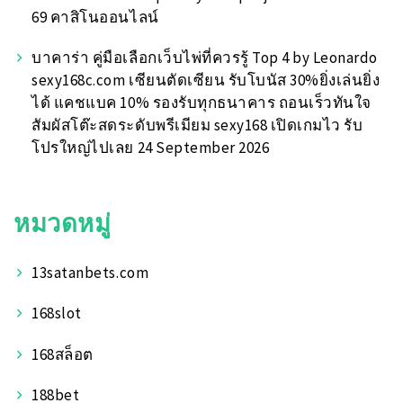
69 คาสิโนออนไลน์
บาคาร่า คู่มือเลือกเว็บไพ่ที่ควรรู้ Top 4 by Leonardo
sexy168c.com เซียนตัดเซียน รับโบนัส 30%ยิ่งเล่นยิ่ง
ได้ แคชแบค 10% รองรับทุกธนาคาร ถอนเร็วทันใจ
สัมผัสโต๊ะสดระดับพรีเมียม sexy168 เปิดเกมไว รับ
โปรใหญ่ไปเลย 24 September 2026
หมวดหมู่
13satanbets.com
168slot
168สล็อต
188bet