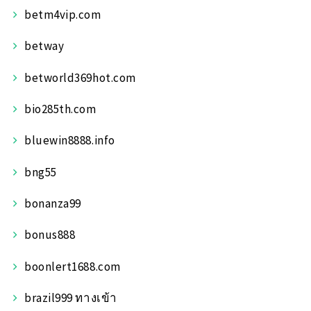
betm4vip.com
betway
betworld369hot.com
bio285th.com
bluewin8888.info
bng55
bonanza99
bonus888
boonlert1688.com
brazil999 ทางเข้า