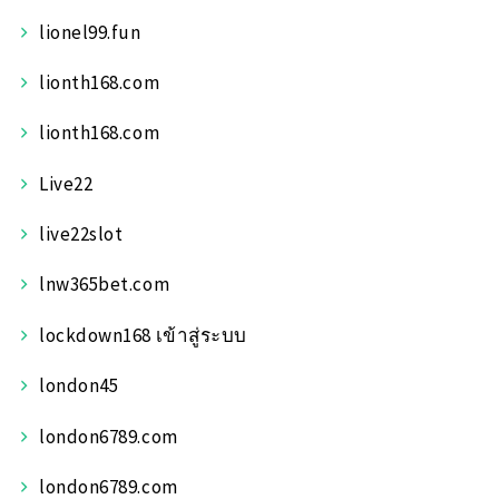
lionel99.fun
lionth168.com
lionth168.com
Live22
live22slot
lnw365bet.com
lockdown168 เข้าสู่ระบบ
london45
london6789.com
london6789.com