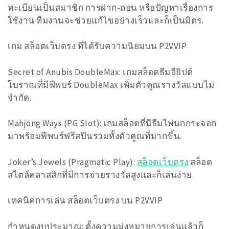
ทะเบียนเป็นสมาชิก การฝาก-ถอน หรือปัญหาเรื่องการ
ใช้งาน ทีมงานจะช่วยแก้ไขอย่างเร็วและก็เป็นมิตร.
เกม สล็อตเว็บตรง ที่ได้รับความนิยมบน P2VVIP
Secret of Anubis DoubleMax: เกมสล็อตธีมอียิปต์
โบราณที่มีฟีพบร์ DoubleMax เพิ่มตัวคูณรางวัลแบบไม่
จำกัด.
Mahjong Ways (PG Slot): เกมสล็อตที่มีธีมไพ่นกกระจอก
มาพร้อมฟีพบร์ฟรีสปินรวมทั้งตัวคูณที่มากขึ้น.
Joker’s Jewels (Pragmatic Play):
สล็อตเว็บตรง
สล็อต
สไตล์คลาสสิกที่มีการจ่ายรางวัลสูงและก็เล่นง่าย.
เทคนิคการเล่น สล็อตเว็บตรง บน P2VVIP
กำหนดงบประมาณ: ตั้งความมุ่งหมายการเล่นแล้วก็