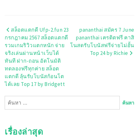
สล็อตแตกดี Ufp-2.fun 23
pananthai สมัคร 7 June
แนะแนว
กรกฎาคม 2567 สล็อตแตกดี
pananthai เครดิตฟรี คาสิ
เรื่อง
รวมเกมริวิวแตกหนัก จ่าย
โนสดรับโบนัสฟรีจ่ายไม่อั้น
จริงเล่นผ่านหน้าเว็บได้
Top 24 by Richie
ทันที ฝาก-ถอน อัตโนมัติ
ทดลองฟรีทุกค่าย สล็อต
แตกดี ลุ้นรับโบนัสก้อนโต
ได้เลย Top 17 by Bridgett
ค้นหา
สำหรับ:
เรื่องล่าสุด