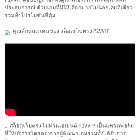
ประสบการณ์ ด้วยเกมที่มีให้เลือกมากไม่น้อยเลยทีเดียว
รวมทั้งโปรโมชั่นที่คุ้ม
คุณลักษณะเด่นของ สล็อตเว็บตรง P2VVIP
1. สล็อตเว็บตรง ไม่ผ่านเอเย่นต์ P2VVIP เป็นแพลตฟอร์ม
ที่ให้บริการโดยตรงจากผู้พัฒนาเกมรวมทั้งได้รับการ