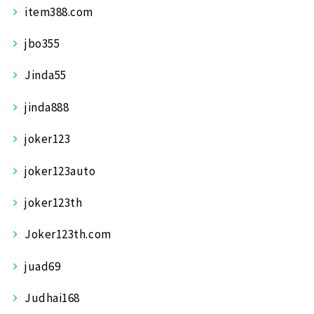
item388.com
jbo355
Jinda55
jinda888
joker123
joker123auto
joker123th
Joker123th.com
juad69
Judhai168