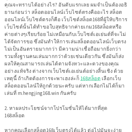
คุณจะทราบได้อย่างไร? อันดับแรกเลย ผมจำเป็นต้องอธิ
ยานก่อนว่า สล็อตออนไลน์เว็บไซต์ตรงคืออะไร สล็อต
ออนไลน์เว็บไซต์ตรงก็คือ เว็บไซต์สล็อต168ที่ผู้ให้บริการ
เว็บไซต์นั้นได้ทำขอใบสุทธิจากค่ายเกม168สล็อตหรือ
ค่ายต่างๆเรียบร้อย ไม่เหมือนกับเว็บไซต์เอเย่นต์ที่จะไม่
ได้จัดการขอ ซึ่งมันทำให้การเล่นสล็อตออนไลน์เว็บตรง
ไม่เป็นอันตรายมากกว่า มีความน่าเชื่อถือมากยิ่งกว่า
รวมทั้งฐานคนเล่นมากกว่าด้วยเช่นเดียวกัน ซึ่งมันก็ส่ง
ผลให้คุณสามารถเล่นได้ตามจังหวะและดวงของคุณ
อย่างแท้จริง ต่างจากเว็บไซต์เอเย่นต์อย่างสิ้นเชิง ด้วย
เหตุนี้ ถ้าเกิดต้องการจะพาเฮงล่ะก็
168สล็อต
เลือกเว็บ
สล็อตออนไลน์ให้ถูกด้วยนะครับ แต่หากเลือกไม่ได้ก็มา
เล่นที่ m.hengjing168.win กันครับ
2. หาผลประโยชน์จากโปรโมชั่นให้ได้มากที่สุด
168สล็อต
หากคุณเลือกสล็อต168เว็บตรงได้แล้ว ต่อไปมันจะง่าย