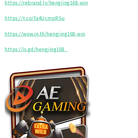
https://rebrand.ly/hengjing168-win
https://t.co/fa4UcmpRSu
https://wow.in.th/hengjing168-win
https://is.gd/hengjing168_