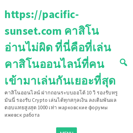
Skip
https://pacific-
to
content
sunset.com คาสิโน
อ่านไม่ผิด ที่นี่คือที่เล่น
คาสิโนออนไลน์ที่คน
เข้ามาเล่นกันเยอะที่สุด
คาสิโนออนไลน์ ฝากถอนระบบออโต้ 10 วิ รองรับทรู
มันนี่ รองรับ Crypto เล่นได้ทุกสกุลเงิน ลงเดิมพันผล
ตอบแทยสูงสุด 1000 เท่า марковские форумы
ижевск работа
Search