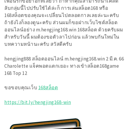
เพื่อนรักขอย้ำอีกทีเลยว่า ถ้าหากคุณสามารถนำเคล็ด
ลับกลุ่มนี้ไปปรับใช้ได้ล่ะก็ การเล่นสล็อต168 หรือ
168สล็อตของคุณจะเปลี่ยนไปตลอดกาลเลยล่ะนะครับ
ถ้ายังไงก็ลองดูนะครับ ส่วนผมก็ขอฝากเว็บไซต์สล็อต
ออนไลน์อย่าง m.hengjing168.win 168สล็อต ด้วยครับผม
สำหรับวันนี้ ผมต้องขอตัวลาไปก่อน แล้วพบกันใหม่ใน
บทความหน้านะครับ สวัสดีครับ
hengjing888 สล็อตออนไลน์ m.hengjing168.win 2 มี.ค. 66
Charolette แจ็คพอตแตกเยอะ ทางเข้าสล็อต168game
168 Top 12
ขอขอบคุณเว็บ
168สล็อต
https://bit.ly/hengjing168-win