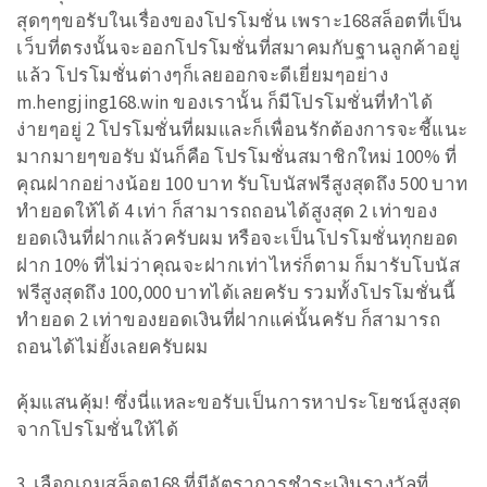
สุดๆๆขอรับในเรื่องของโปรโมชั่น เพราะ168สล็อตที่เป็น
เว็บที่ตรงนั้นจะออกโปรโมชั่นที่สมาคมกับฐานลูกค้าอยู่
แล้ว โปรโมชั่นต่างๆก็เลยออกจะดีเยี่ยมๆอย่าง
m.hengjing168.win ของเรานั้น ก็มีโปรโมชั่นที่ทำได้
ง่ายๆอยู่ 2 โปรโมชั่นที่ผมและก็เพื่อนรักต้องการจะชี้แนะ
มากมายๆขอรับ มันก็คือ โปรโมชั่นสมาชิกใหม่ 100% ที่
คุณฝากอย่างน้อย 100 บาท รับโบนัสฟรีสูงสุดถึง 500 บาท
ทำยอดให้ได้ 4 เท่า ก็สามารถถอนได้สูงสุด 2 เท่าของ
ยอดเงินที่ฝากแล้วครับผม หรือจะเป็นโปรโมชั่นทุกยอด
ฝาก 10% ที่ไม่ว่าคุณจะฝากเท่าไหร่ก็ตาม ก็มารับโบนัส
ฟรีสูงสุดถึง 100,000 บาทได้เลยครับ รวมทั้งโปรโมชั่นนี้
ทำยอด 2 เท่าของยอดเงินที่ฝากแค่นั้นครับ ก็สามารถ
ถอนได้ไม่ยั้งเลยครับผม
คุ้มแสนคุ้ม! ซึ่งนี่แหละขอรับเป็นการหาประโยชน์สูงสุด
จากโปรโมชั่นให้ได้
3. เลือกเกมสล็อต168 ที่มีอัตราการชำระเงินรางวัลที่