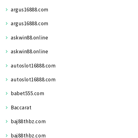
argus16888.com
argus16888.com
askwin88.online
askwin88.online
autoslot16888.com
autoslot16888.com
babet555.com
Baccarat
baj88thbz.com
baj88thbz.com