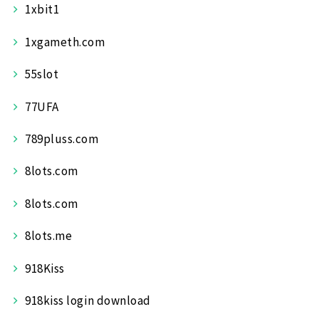
1xbit1
1xgameth.com
55slot
77UFA
789pluss.com
8lots.com
8lots.com
8lots.me
918Kiss
918kiss login download