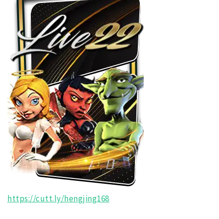
https://cutt.ly/hengjing168