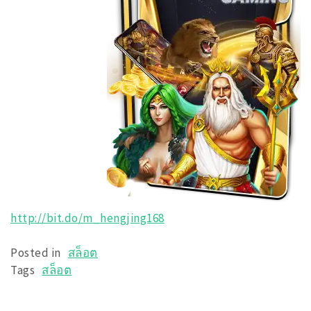
http://bit.do/m_hengjing168
Posted in
สล็อต
Tags
สล็อต