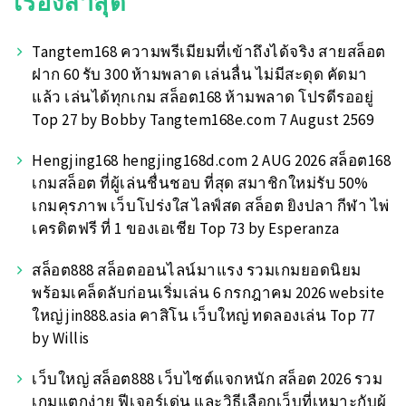
เรื่องล่าสุด
Tangtem168 ความพรีเมียมที่เข้าถึงได้จริง สายสล็อต
ฝาก 60 รับ 300 ห้ามพลาด เล่นลื่น ไม่มีสะดุด คัดมา
แล้ว เล่นได้ทุกเกม สล็อต168 ห้ามพลาด โปรดีรออยู่
Top 27 by Bobby Tangtem168e.com 7 August 2569
Hengjing168 hengjing168d.com 2 AUG 2026 สล็อต168
เกมสล็อต ที่ผู้เล่นชื่นชอบ ที่สุด สมาชิกใหม่รับ 50%
เกมคุรภาพ เว็บโปร่งใส ไลฟ์สด สล็อต ยิงปลา กีฬา ไพ่
เครดิตฟรี ที่ 1 ของเอเชีย Top 73 by Esperanza
สล็อต888 สล็อตออนไลน์มาแรง รวมเกมยอดนิยม
พร้อมเคล็ดลับก่อนเริ่มเล่น 6 กรกฎาคม 2026 website
ใหญ่ jin888.asia คาสิโน เว็บใหญ่ ทดลองเล่น Top 77
by Willis
เว็บใหญ่ สล็อต888 เว็บไซต์แจกหนัก สล็อต 2026 รวม
เกมแตกง่าย ฟีเจอร์เด่น และวิธีเลือกเว็บที่เหมาะกับผู้