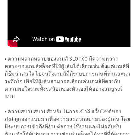
• ความหลากหลายของเกมส์ SLOTXO มีความหลาก
หลายของเกมส์สล็อตที่ให้ผู้เล่นได้เลือกเล่น ตั้งแต่เกมส์ที่
มีธีมน่าสนใจ ไปจนถึงเกมส์ที่มีระบบการเล่นที่ท้าและน่า
ระทึกใจ เพื่อให้ผู้เล่นสามารถเลือกเล่นเกมส์ที่ตรงกับ
ความพอใจรวมทั้งรสนิยมของตัวเองได้อย่างสมบูรณ์
แบบ
• ความสบายสบายสำหรับในการเข้าถึงเว็บไซต์ของ
slot ถูกออกแบบมาเพื่อความสะดวกสบายของผู้เล่น โดย
มีระบบการเข้าถึงที่ง่ายต่อการใช้งานและไม่สลับซับ
ซ้อน ทำให้ผู้เล่นสามารถเข้าเล่นสล็อตได้ทุกที่ที่ต้องการ