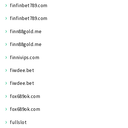
finfinbet789.com
finfinbet789.com
finn88gold.me
finn88gold.me
finnivips.com
fiwdee.bet
fiwdee.bet
fox689ok.com
fox689ok.com
fullslot