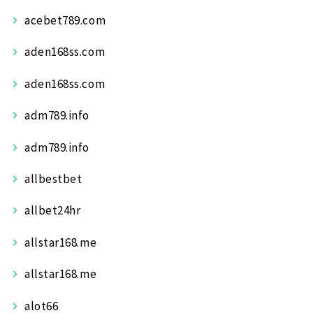
acebet789.com
aden168ss.com
aden168ss.com
adm789.info
adm789.info
allbestbet
allbet24hr
allstar168.me
allstar168.me
alot66