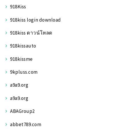
918Kiss
918kiss login download
918kiss ดาวน์โหลด
918kissauto
918kissme
9kpluss.com
a9a9.org
a9a9.org
ABAGroup2
abbet789.com