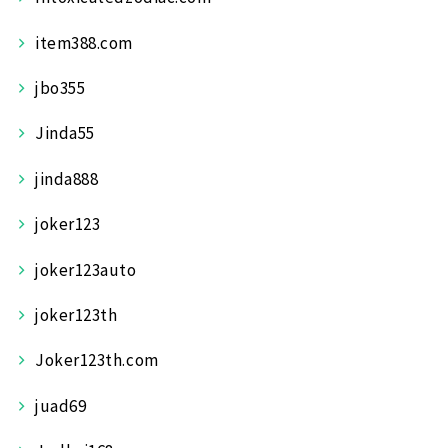
item388.com
jbo355
Jinda55
jinda888
joker123
joker123auto
joker123th
Joker123th.com
juad69