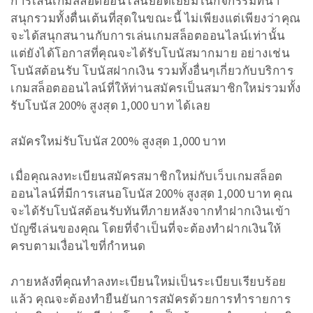
การเล่นเกมสล็อตออนไลน์ยอดเยี่ยมในกิจกรรมที่น่า
สนุกรวมทั้งตื่นเต้นที่สุดในขณะนี้ ไม่เพียงแต่เพียงว่าคุณ
จะได้สนุกสนานกับการเล่นเกมสล็อตออนไลน์เท่านั้น
แต่ยังได้โอกาสที่คุณจะได้รับโบนัสมากมาย อย่างเช่น
โบนัสต้อนรับ โบนัสฝากเงิน รวมทั้งอื่นๆเกี่ยวกับบริการ
เกมสล็อตออนไลน์ที่ให้ท่านสมัครเป็นสมาชิกใหม่รวมทั้ง
รับโบนัส 200% สูงสุด 1,000 บาท ได้เลย
สมัครใหม่รับโบนัส 200% สูงสุด 1,000 บาท
เมื่อคุณลงทะเบียนสมัครสมาชิกใหม่กับเว็บเกมสล็อต
ออนไลน์ที่มีการเสนอโบนัส 200% สูงสุด 1,000 บาท คุณ
จะได้รับโบนัสต้อนรับทันทีภายหลังจากทำฝากเงินเข้า
บัญชีเล่นของคุณ โดยที่จำเป็นที่จะต้องทำฝากเงินให้
ครบตามเงื่อนไขที่กำหนด
ภายหลังที่คุณทำลงทะเบียนใหม่เป็นระเบียบเรียบร้อย
แล้ว คุณจะต้องทำยืนยันการสมัครด้วยการทำรายการ