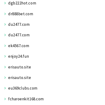
dgb222hot.com
dr888bet.com
du2477.com
du2477.com
ek4567.com
enjoy24.fun
erisauto.site
erisauto.site
eu369clubs.com
fcharoenkit168.com