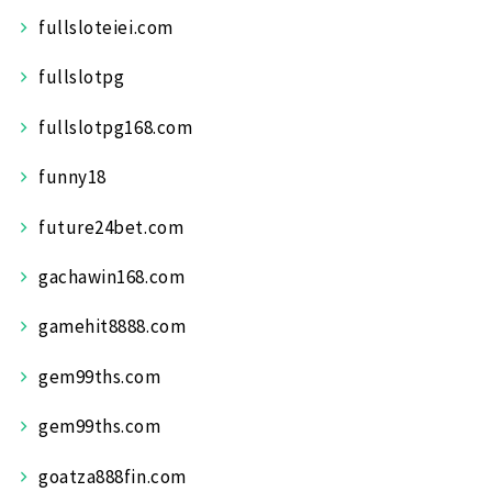
fullsloteiei.com
fullslotpg
fullslotpg168.com
funny18
future24bet.com
gachawin168.com
gamehit8888.com
gem99ths.com
gem99ths.com
goatza888fin.com