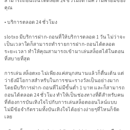
สามารถถอนเงินได้ตลอด 24 ชั่วโมงตามความพร้อมของ
คุณ
• บริการตลอด 24 ชั่วโมง
slotxo มีบริการฝาก-ถอนที่ให้บริการตลอด 1 วัน ไม่ว่าจะ
เป็นเวลาใดก็สามารถทำรายการฝาก-ถอนได้ตลอด
ระยะเวลา ทำให้คุณสามารถเข้ามาเล่นสล็อตได้ในตอน
ที่สบายที่สุด
การเล่น สล็อตxo ไม่เพียงแค่สนุกสนานแล้วก็ตื่นเต้น แต่
ว่ายังมีโอกาสสำหรับในการชนะรางวัลเป็นอย่างมาก
โดยมีบริการฝาก-ถอนที่ไม่มีขั้นต่ำ 1 บาท และก็สามารถ
ถอนได้ตลอด 24 ชั่วโมง ทำให้เป็นช่องทางที่ดีสำหรับคน
ที่ต้องการบันเทิงใจไปกับการเล่นสล็อตออนไลน์แบบ
ไม่มีข้อจำกัดรวมทั้งบันเทิงใจได้อย่างง่ายๆที่ไหนก็จัด
เลย