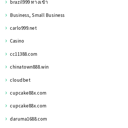
brazil999 ทางเข้า
Business, Small Business
carlo999.net
Casino
cc11388.com
chinatown888.win
cloudbet
cupcake88x.com
cupcake88x.com
daruma1688.com