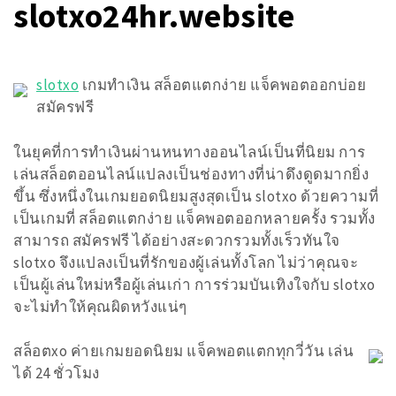
slotxo24hr.website
slotxo
เกมทำเงิน สล็อตแตกง่าย แจ็คพอตออกบ่อย
สมัครฟรี
ในยุคที่การทำเงินผ่านหนทางออนไลน์เป็นที่นิยม การ
เล่นสล็อตออนไลน์แปลงเป็นช่องทางที่น่าดึงดูดมากยิ่ง
ขึ้น ซึ่งหนึ่งในเกมยอดนิยมสูงสุดเป็น slotxo ด้วยความที่
เป็นเกมที่ สล็อตแตกง่าย แจ็คพอตออกหลายครั้ง รวมทั้ง
สามารถ สมัครฟรี ได้อย่างสะดวกรวมทั้งเร็วทันใจ
slotxo จึงแปลงเป็นที่รักของผู้เล่นทั้งโลก ไม่ว่าคุณจะ
เป็นผู้เล่นใหม่หรือผู้เล่นเก่า การร่วมบันเทิงใจกับ slotxo
จะไม่ทำให้คุณผิดหวังแน่ๆ
สล็อตxo ค่ายเกมยอดนิยม แจ็คพอตแตกทุกวี่วัน เล่น
ได้ 24 ชั่วโมง