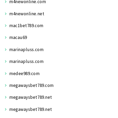
m4newonline.com
m4newonline.net
mac1bet789.com
macau69
marinapluss.com
marinapluss.com
medee989.com
megawaysbet789.com
megawaysbet789.net
megawaysbet789.net