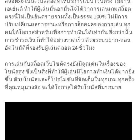
สล็อตxo เป็นเว็บสล็อตที่ให้บริการแบบ เว็บตรง ไม่ผ่าน
เอเย่นต์ ทำให้ผู้เล่นมั่นอกมั่นใจได้ว่าการเล่นเกมสล็อต
ตรงนี้ไม่เป็นอันตรายรวมทั้งเป็นธรรม 100% ไม่มีการ
ปรับเปลี่ยนผลการชนะหรือการล็อคผลของการเล่น ทุก
คนได้โอกาสสำหรับเพื่อการทำเงินได้เท่ากัน ยิ่งกว่านั้น
การชำระเงิน ก็ทำได้อย่างรวดเร็ว ด้วยระบบฝาก-ถอน
อัตโนมัติที่รองรับผู้เล่นตลอด 24 ชั่วโมง
การเล่นกับสล็อตเว็บไซต์ตรงยังมีจุดเด่นในเรื่องของ
โบนัสสูง ซึ่งเป็นสิ่งที่ทำให้ผู้เล่นมีโอกาสทำเงินได้มากยิ่ง
ขึ้น ด้วยโบนัสและก็โปรโมชั่นที่จัดเต็มในทุกเกม ทุกครั้ง
ที่คุณหมุนวงล้อ จะได้โอกาสได้รับโบนัสที่มากมาย