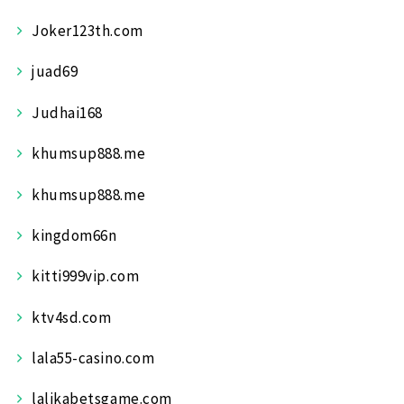
Joker123th.com
juad69
Judhai168
khumsup888.me
khumsup888.me
kingdom66n
kitti999vip.com
ktv4sd.com
lala55-casino.com
lalikabetsgame.com