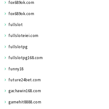
fox689ok.com
fox689ok.com
fullslot
fullsloteiei.com
fullslotpg
fullslotpg168.com
funny18
future24bet.com
gachawin168.com
gamehit8888.com