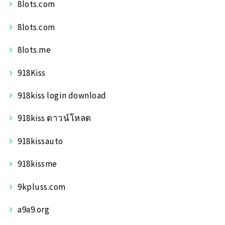
8lots.com
8lots.com
8lots.me
918Kiss
918kiss login download
918kiss ดาวน์โหลด
918kissauto
918kissme
9kpluss.com
a9a9.org