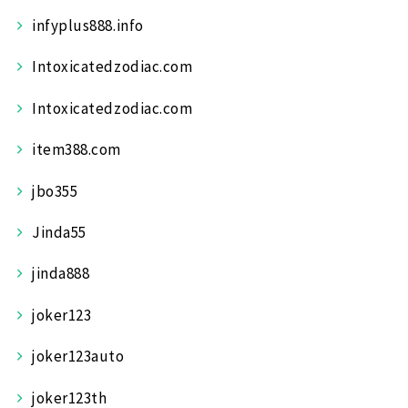
infyplus888.info
Intoxicatedzodiac.com
Intoxicatedzodiac.com
item388.com
jbo355
Jinda55
jinda888
joker123
joker123auto
joker123th