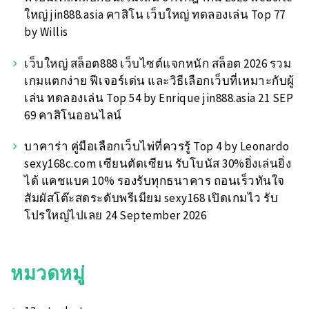
ใหญ่ jin888.asia คาสิโน เว็บใหญ่ ทดลองเล่น Top 77
by Willis
เว็บใหญ่ สล็อต888 เว็บไซต์แจกหนัก สล็อต 2026 รวม
เกมแตกง่าย ฟีเจอร์เด่น และวิธีเลือกเว็บที่เหมาะกับผู้
เล่น ทดลองเล่น Top 54 by Enrique jin888.asia 21 SEP
69 คาสิโนออนไลน์
บาคาร่า คู่มือเลือกเว็บไพ่ที่ควรรู้ Top 4 by Leonardo
sexy168c.com เซียนตัดเซียน รับโบนัส 30%ยิ่งเล่นยิ่ง
ได้ แคชแบค 10% รองรับทุกธนาคาร ถอนเร็วทันใจ
สัมผัสโต๊ะสดระดับพรีเมียม sexy168 เปิดเกมไว รับ
โปรใหญ่ไปเลย 24 September 2026
หมวดหมู่