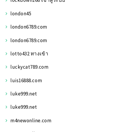
lockdown168 เข้าสู่ระบบ
london45
london6789.com
london6789.com
lotto432 ทางเข้า
luckycat789.com
luis16888.com
luke999.net
luke999.net
m4newonline.com