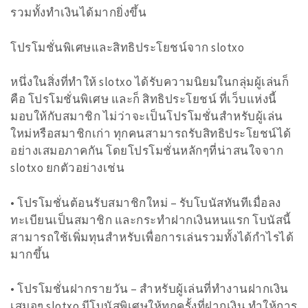
รวมทั้งทำเงินได้มากยิ่งขึ้น
โปรโมชั่นพิเศษและสิทธิประโยชน์จาก slotxo
หนึ่งในสิ่งที่ทำให้ slotxo ได้รับความนิยมในกลุ่มผู้เล่นก็
คือ โปรโมชั่นพิเศษ และก็ สิทธิประโยชน์ ที่เว็บแห่งนี้
มอบให้กับสมาชิก ไม่ว่าจะเป็นโปรโมชั่นสำหรับผู้เล่น
ใหม่หรือสมาชิกเก่า ทุกคนสามารถรับสิทธิประโยชน์ได้
อย่างเสมอภาคกัน โดยโปรโมชั่นหลักๆที่น่าสนใจจาก
slotxo ยกตัวอย่างเช่น
• โปรโมชั่นต้อนรับสมาชิกใหม่ – รับโบนัสทันทีเมื่อลง
ทะเบียนเป็นสมาชิก และกระทำฝากเงินหนแรก โบนัสนี้
สามารถใช้เพิ่มทุนสำหรับเพื่อการเล่นรวมทั้งได้กำไรได้
มากขึ้น
• โปรโมชั่นฝากรายวัน – สำหรับผู้เล่นที่ทำงานฝากเงิน
เสมอๆ slotxo มีโบนัสพิเศษให้ทุกครั้งที่ฝากเงิน ทำให้การ