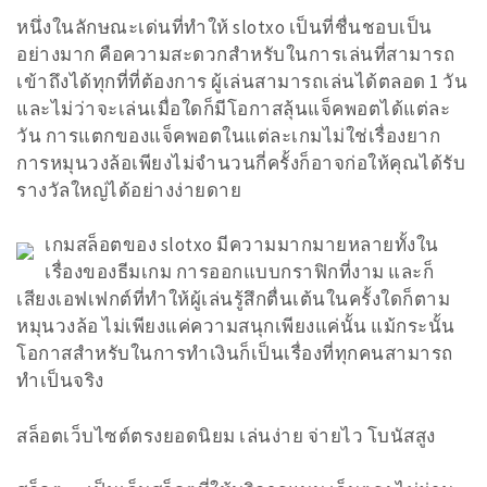
หนึ่งในลักษณะเด่นที่ทำให้ slotxo เป็นที่ชื่นชอบเป็น
อย่างมาก คือความสะดวกสำหรับในการเล่นที่สามารถ
เข้าถึงได้ทุกที่ที่ต้องการ ผู้เล่นสามารถเล่นได้ตลอด 1 วัน
และไม่ว่าจะเล่นเมื่อใดก็มีโอกาสลุ้นแจ็คพอตได้แต่ละ
วัน การแตกของแจ็คพอตในแต่ละเกมไม่ใช่เรื่องยาก
การหมุนวงล้อเพียงไม่จำนวนกี่ครั้งก็อาจก่อให้คุณได้รับ
รางวัลใหญ่ได้อย่างง่ายดาย
เกมสล็อตของ slotxo มีความมากมายหลายทั้งใน
เรื่องของธีมเกม การออกแบบกราฟิกที่งาม และก็
เสียงเอฟเฟกต์ที่ทำให้ผู้เล่นรู้สึกตื่นเต้นในครั้งใดก็ตาม
หมุนวงล้อ ไม่เพียงแค่ความสนุกเพียงแค่นั้น แม้กระนั้น
โอกาสสำหรับในการทำเงินก็เป็นเรื่องที่ทุกคนสามารถ
ทำเป็นจริง
สล็อตเว็บไซต์ตรงยอดนิยม เล่นง่าย จ่ายไว โบนัสสูง