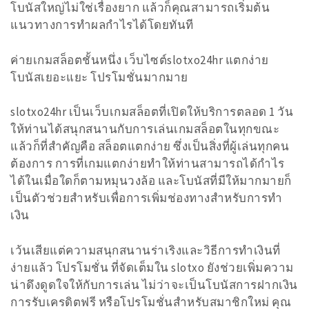
โบนัสใหญ่ไม่ใช่เรื่องยาก แล้วก็คุณสามารถเริ่มต้น
แนวทางการทำผลกำไรได้โดยทันที
ค่ายเกมสล็อตชั้นหนึ่ง เว็บไซต์slotxo24hr แตกง่าย
โบนัสเยอะแยะ โปรโมชั่นมากมาย
slotxo24hr เป็นเว็บเกมสล็อตที่เปิดให้บริการตลอด 1 วัน
ให้ท่านได้สนุกสนานกับการเล่นเกมสล็อตในทุกขณะ
แล้วก็ที่สำคัญคือ สล็อตแตกง่าย ซึ่งเป็นสิ่งที่ผู้เล่นทุกคน
ต้องการ การที่เกมแตกง่ายทำให้ท่านสามารถได้กำไร
ได้ในเมื่อใดก็ตามหมุนวงล้อ และโบนัสที่มีให้มากมายก็
เป็นตัวช่วยสำหรับเพื่อการเพิ่มช่องทางสำหรับการทำ
เงิน
เว้นเสียแต่ความสนุกสนานร่าเริงและวิธีการทำเงินที่
ง่ายแล้ว โปรโมชั่น ที่จัดเต็มใน slotxo ยังช่วยเพิ่มความ
น่าดึงดูดใจให้กับการเล่น ไม่ว่าจะเป็นโบนัสการฝากเงิน
การรับเครดิตฟรี หรือโปรโมชั่นสำหรับสมาชิกใหม่ คุณ