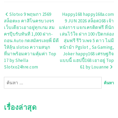
Slotxo 9 พฤษภา 2569
Happy168 happy168a.com
แนะแนว
สล็อตxo คาสิโนครบวงจร
9 JUN 2026 สล็อต168 เจ้า
เรื่อง
เว็บเดียวเอาอยู่ทุกเกม สม
แห่งการ แจกเครดิตฟรี ที่นัก
ครปุ๊บรับทันที 1,000 ฝาก-
เล่นไว้ใจ ฝาก 100 เปิดกล่อง
ถอน Auto กดสมัครเลยพี่ มีดี
สุ่มฟรี รีวิวเพจ 5 ดาว ไม่มี
ให้ลุ้น slotxo ความสนุก
หน้าม้า Pgslot , Sa Gaming,
ที่มาพร้อมความคุ้มค่า Top
Joker happy168 เศรษฐกิจ
17 by Shella
แบบนี้ แฮปปี้168 เอาอยู่ Top
Slotxo24hre.com
61 by Louanne
ค้นหา
สำหรับ:
เรื่องล่าสุด