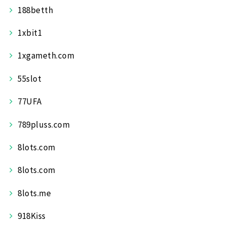
188betth
1xbit1
1xgameth.com
55slot
77UFA
789pluss.com
8lots.com
8lots.com
8lots.me
918Kiss