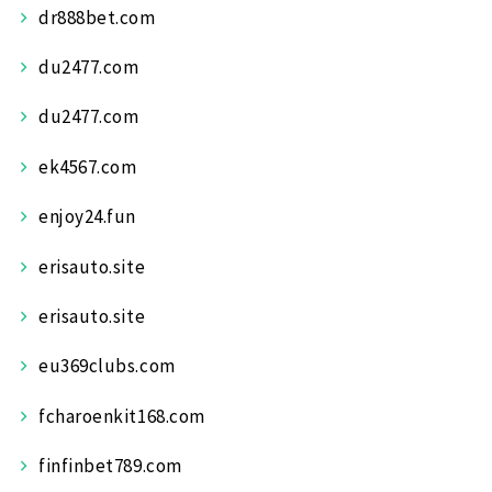
dr888bet.com
du2477.com
du2477.com
ek4567.com
enjoy24.fun
erisauto.site
erisauto.site
eu369clubs.com
fcharoenkit168.com
finfinbet789.com