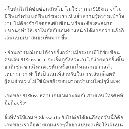
• โบนัสไม่ได้ซับซ้อนเกินไป: ไม่ใช่ว่าเกม 918kiss จะไม่
มีฟีพบร์ครับ แต่ฟีพบร์ของเราเน้นย้ำความรู้ความเข้าใจ
ง่าย ไม่ต้องจำข้อตกลงซับซ้อน หรือจะต้องสะสมรอ
บนานๆทำให้เราโฟกัสกับเกมข้างหน้าได้มากกว่า แล้วก็
เล่นแบบเบาสมองเพิ่มมากขึ้น
• อ่านอารมณ์เกมได้ง่ายยิ่งกว่า: เมื่อระบบมิได้ซับซ้อน
คนเล่น 918kissauto จะเริ่มดูจังหวะเกมได้ง่ายมากยิ่งขึ้น
อาทิเช่น ช่วงไหนควรพัก หรือเกมไหนเล่นยาวแล้ว
เหมาะกว่า ทำให้เป็นเสน่ห์สำหรับในการเล่นสล็อตที่
ผู้คนจำนวนไม่ใช้น้อยยังชอบมากกว่าเกมใหม่ๆนั่นเอง
เกมของ 918kiss หลายเกมเหมาะสมกับสายเล่นโทรศัพท์
มือถือจริงๆ
สิ่งที่ทำให้เกม 918kissauto ยังไปต่อได้จนถึงทุกวันนี้ก็คือ
เกมของเราคือค่ายเกมแรกๆที่ออกแบบมาเพื่อให้เล่นบน