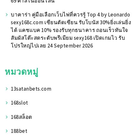
69 คาสิโนออนไลน์
บาคาร่า คู่มือเลือกเว็บไพ่ที่ควรรู้ Top 4 by Leonardo
sexy168c.com เซียนตัดเซียน รับโบนัส 30%ยิ่งเล่นยิ่ง
ได้ แคชแบค 10% รองรับทุกธนาคาร ถอนเร็วทันใจ
สัมผัสโต๊ะสดระดับพรีเมียม sexy168 เปิดเกมไว รับ
โปรใหญ่ไปเลย 24 September 2026
หมวดหมู่
13satanbets.com
168slot
168สล็อต
188bet