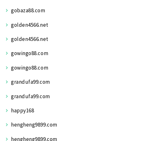
gobaza88.com
golden4566.net
golden4566.net
gowingo88.com
gowingo88.com
grandufa99.com
grandufa99.com
happy168
hengheng9899.com
hengheng9899.com