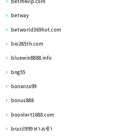
betm4vip.com
betway
betworld369hot.com
bio285th.com
bluewin8888.info
bng55
bonanza99
bonus888
boonlert1688.com
brazil999 ทางเข้า