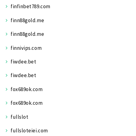
finfinbet789.com
finn88gold.me
finn88gold.me
finnivips.com
fiwdee.bet
fiwdee.bet
fox689ok.com
fox689ok.com
fullslot
fullsloteiei.com