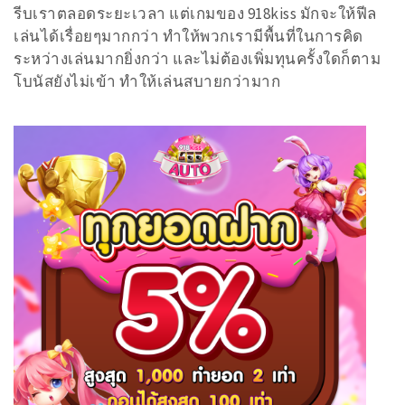
รีบเราตลอดระยะเวลา แต่เกมของ 918kiss มักจะให้ฟีล
เล่นได้เรื่อยๆมากกว่า ทำให้พวกเรามีพื้นที่ในการคิด
ระหว่างเล่นมากยิ่งกว่า และไม่ต้องเพิ่มทุนครั้งใดก็ตาม
โบนัสยังไม่เข้า ทำให้เล่นสบายกว่ามาก