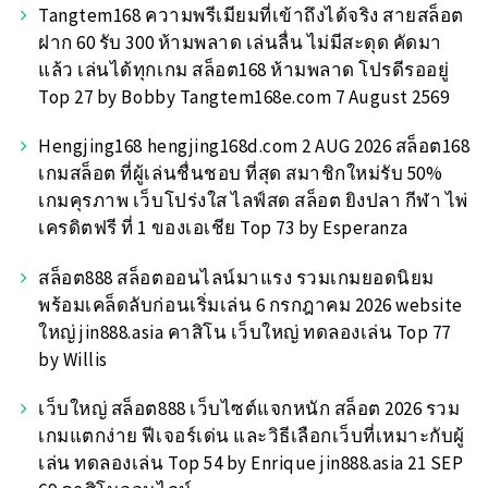
Tangtem168 ความพรีเมียมที่เข้าถึงได้จริง สายสล็อต
ฝาก 60 รับ 300 ห้ามพลาด เล่นลื่น ไม่มีสะดุด คัดมา
แล้ว เล่นได้ทุกเกม สล็อต168 ห้ามพลาด โปรดีรออยู่
Top 27 by Bobby Tangtem168e.com 7 August 2569
Hengjing168 hengjing168d.com 2 AUG 2026 สล็อต168
เกมสล็อต ที่ผู้เล่นชื่นชอบ ที่สุด สมาชิกใหม่รับ 50%
เกมคุรภาพ เว็บโปร่งใส ไลฟ์สด สล็อต ยิงปลา กีฬา ไพ่
เครดิตฟรี ที่ 1 ของเอเชีย Top 73 by Esperanza
สล็อต888 สล็อตออนไลน์มาแรง รวมเกมยอดนิยม
พร้อมเคล็ดลับก่อนเริ่มเล่น 6 กรกฎาคม 2026 website
ใหญ่ jin888.asia คาสิโน เว็บใหญ่ ทดลองเล่น Top 77
by Willis
เว็บใหญ่ สล็อต888 เว็บไซต์แจกหนัก สล็อต 2026 รวม
เกมแตกง่าย ฟีเจอร์เด่น และวิธีเลือกเว็บที่เหมาะกับผู้
เล่น ทดลองเล่น Top 54 by Enrique jin888.asia 21 SEP