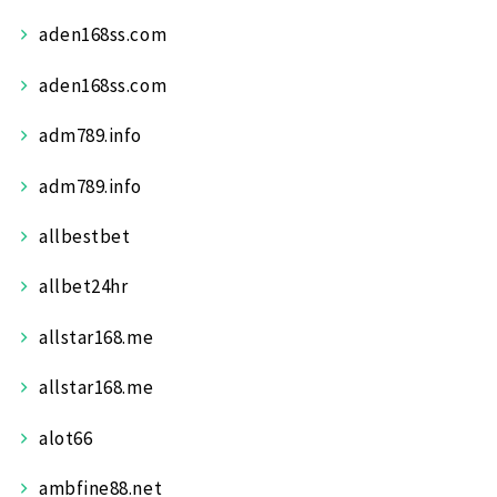
aden168ss.com
aden168ss.com
adm789.info
adm789.info
allbestbet
allbet24hr
allstar168.me
allstar168.me
alot66
ambfine88.net