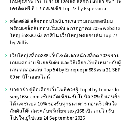
เกมคุรภาพ เว็บโปร่งใส ไลฟ์สด สล็อต ยิงปลา กีฬา ไพ่
เครดิตฟรี ที่ 1 ของเอเชีย Top 73 by Esperanza
สล็อต888 สล็อตออนไลน์มาแรง รวมเกมยอดนิยม
พร้อมเคล็ดลับก่อนเริ่มเล่น 6 กรกฎาคม 2026 website
ใหญ่ jin888.asia คาสิโน เว็บใหญ่ ทดลองเล่น Top 77
by Willis
เว็บใหญ่ สล็อต888 เว็บไซต์แจกหนัก สล็อต 2026 รวม
เกมแตกง่าย ฟีเจอร์เด่น และวิธีเลือกเว็บที่เหมาะกับผู้
เล่น ทดลองเล่น Top 54 by Enrique jin888.asia 21 SEP
69 คาสิโนออนไลน์
บาคาร่า คู่มือเลือกเว็บไพ่ที่ควรรู้ Top 4 by Leonardo
sexy168c.com เซียนตัดเซียน รับโบนัส 30%ยิ่งเล่นยิ่ง
ได้ แคชแบค 10% รองรับทุกธนาคาร ถอนเร็วทันใจ
สัมผัสโต๊ะสดระดับพรีเมียม sexy168 เปิดเกมไว รับ
โปรใหญ่ไปเลย 24 September 2026