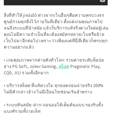
สิ่งที่ทำให้ jinda55 ต่างจากเว็บอื่นๆคือความครบวงจร
ศูนย์รวมทุกสิ่งไว้ภายในที่เดียว ตั้งแต่เกมคุณภาพไป
จนถึงระบบที่นำสมัย แล้วก็บริการแท้จริงดวงใจต่อผู้เล่น
คุณไม่มีความจำเป็นที่จะต้องสมัครหลายเว็บหรือย้าย
เว็บไปมาอีกต่อไป เพราะว่าเพียงแค่ที่นี่ที่เดียวก็ครบทุก
ความอยากแล้ว
• เกมคุณภาพจากค่ายดังทั่วโลก: รวมค่ายระดับท็อปอ
ย่าง PG Soft, Joker Gaming,
สล็อต
Pragmatic Play,
CQ9, JILI รวมทั้งอีกมาก
• บริการสล็อต ที่แท้ดวงใจ: ทุกยอดถอนจ่ายจริง 100%
ไม่มีคำกล่าวอ้าง ไม่มีเงื่อนไขซ่อนเร้นอำพราง
• ระบบทันสมัย: ฝาก-ถอนออโต้เต็มต้นแบบ รองรับทั้ง
แบงค์รวมทั้งวอเล็ท