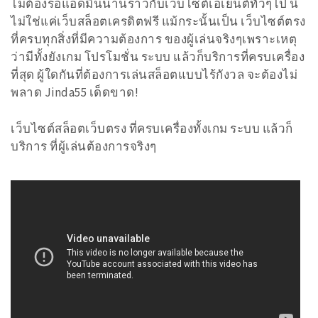
ไม่ต้องรอแอดมินนานราวกับเว็บไซต์เอเย่นต์ทั่วๆไป นี่
ไม่ใช่แค่เว็บสล็อตเครดิตฟรี แม้กระนั้นเป็น เว็บไซต์ตรง
ที่ครบทุกสิ่งที่มีความต้องการ ของผู้เล่นจริงๆเพราะเหตุ
ว่ามีทั้งยังเกม โปรโมชั่น ระบบ แล้วก็บริการที่ครบเครื่อง
ที่สุด ผู้ใดกันที่ต้องการเล่นสล็อตแบบไร้กังวล จะต้องไม่
พลาด Jinda55 เด็ดขาด!
เว็บไซต์สล็อตเว็บตรง ที่ครบเครื่องทั้งเกม ระบบ แล้วก็
บริการ ที่ผู้เล่นต้องการจริงๆ