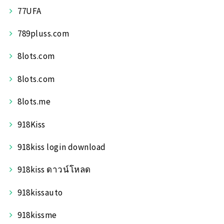
77UFA
789pluss.com
8lots.com
8lots.com
8lots.me
918Kiss
918kiss login download
918kiss ดาวน์โหลด
918kissauto
918kissme