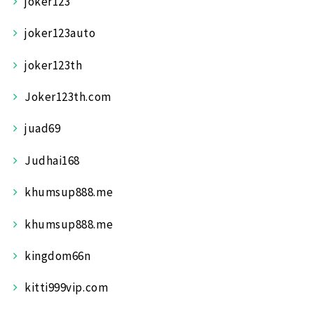
joker123
joker123auto
joker123th
Joker123th.com
juad69
Judhai168
khumsup888.me
khumsup888.me
kingdom66n
kitti999vip.com