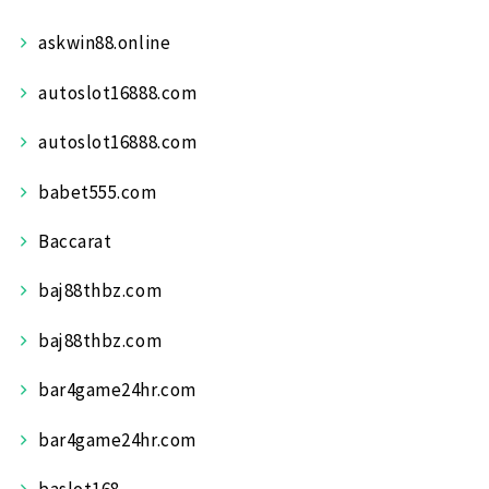
askwin88.online
autoslot16888.com
autoslot16888.com
babet555.com
Baccarat
baj88thbz.com
baj88thbz.com
bar4game24hr.com
bar4game24hr.com
baslot168