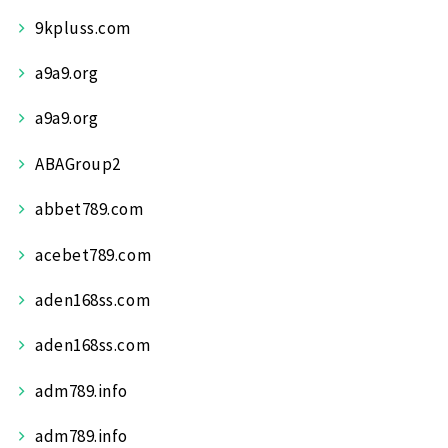
9kpluss.com
a9a9.org
a9a9.org
ABAGroup2
abbet789.com
acebet789.com
aden168ss.com
aden168ss.com
adm789.info
adm789.info