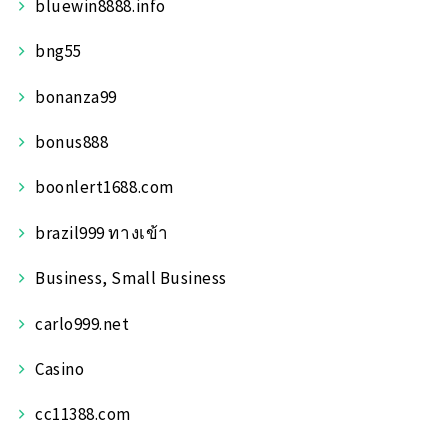
bluewin8888.info
bng55
bonanza99
bonus888
boonlert1688.com
brazil999 ทางเข้า
Business, Small Business
carlo999.net
Casino
cc11388.com