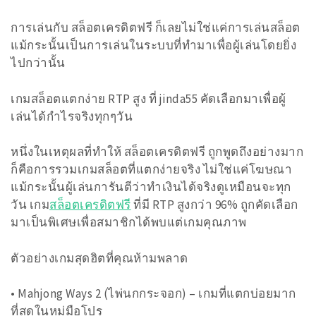
การเล่นกับ สล็อตเครดิตฟรี ก็เลยไม่ใช่แค่การเล่นสล็อต
แม้กระนั้นเป็นการเล่นในระบบที่ทำมาเพื่อผู้เล่นโดยยิ่ง
ไปกว่านั้น
เกมสล็อตแตกง่าย RTP สูง ที่ jinda55 คัดเลือกมาเพื่อผู้
เล่นได้กำไรจริงทุกๆวัน
หนึ่งในเหตุผลที่ทำให้ สล็อตเครดิตฟรี ถูกพูดถึงอย่างมาก
ก็คือการรวมเกมสล็อตที่แตกง่ายจริง ไม่ใช่แค่โฆษณา
แม้กระนั้นผู้เล่นการันตีว่าทำเงินได้จริงดูเหมือนจะทุก
วัน เกม
สล็อตเครดิตฟรี
ที่มี RTP สูงกว่า 96% ถูกคัดเลือก
มาเป็นพิเศษเพื่อสมาชิกได้พบแต่เกมคุณภาพ
ตัวอย่างเกมสุดฮิตที่คุณห้ามพลาด
• Mahjong Ways 2 (ไพ่นกกระจอก) – เกมที่แตกบ่อยมาก
ที่สุดในหมู่มือโปร