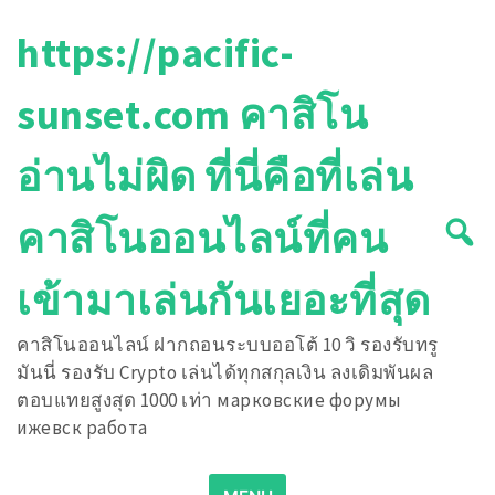
Skip
https://pacific-
to
content
sunset.com คาสิโน
อ่านไม่ผิด ที่นี่คือที่เล่น
คาสิโนออนไลน์ที่คน
เข้ามาเล่นกันเยอะที่สุด
คาสิโนออนไลน์ ฝากถอนระบบออโต้ 10 วิ รองรับทรู
มันนี่ รองรับ Crypto เล่นได้ทุกสกุลเงิน ลงเดิมพันผล
ตอบแทยสูงสุด 1000 เท่า марковские форумы
ижевск работа
Search