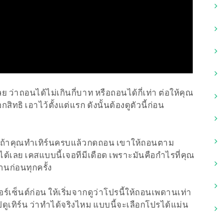
 ว่าถอนได้ไม่เกินกี่บาท หรือถอนได้กี่เท่า ต่อให้คุณ
ิทธิ เอาไว้ตั้งแต่แรก ดังนั้นต้องดูตัวนี้ก่อน
ว็บถ้าคุณทำเทิร์นครบแล้วกดถอน เขาให้ถอนตาม
ได้เลย เคสแบบนี้เจอทีมีเดือด เพราะมันคือกำไรที่คุณ
่านก่อนทุกครั้ง
เปอร์เซ็นต์ก่อน ให้เริ่มจากดูว่าโปรนี้ให้ถอนเพดานเท่า
ดูเทิร์น ว่าทำได้จริงไหม แบบนี้จะเลือกโปรได้แม่น