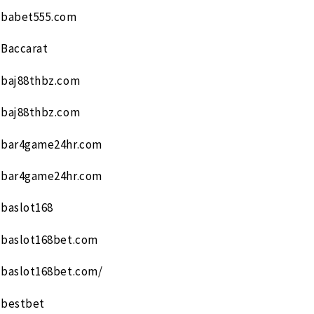
babet555.com
Baccarat
baj88thbz.com
baj88thbz.com
bar4game24hr.com
bar4game24hr.com
baslot168
baslot168bet.com
baslot168bet.com/
bestbet