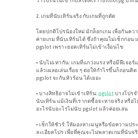
ว่าโปรนี้ไม่เข้ากับสไตล์เรา fullslotpg ประ
2. เกมที่นับเทิร์นจริง กับเกมที่ถูกตัด
โดยปกติโปรน้องใหม่ มักล็อกเกม เพื่อกันคว
ค่ายเกม ที่นับเทิร์นได้ ซึ่งถ้าคุณไม่เช็กก่อ
pgslot เพราะยอดเทิร์นไม่เข้าเงื่อนไข
• นับไม่เท่ากัน: เกมที่แกว่งแรง หรือมีฟีเจอ
แล้วเผลอเล่นเรื่อย ๆ ต่อให้กำไรขึ้นก็ถอนติด ดั
pgslot จะกันหัวร้อน ได้เยอะ
• บางสิทธิอาจไม่เข้าเทิร์น:
pgslot
บางโปรจำก
นับเทิร์น แม้เงินที่เรากดซื้อจะหายจริง หรือไ
อะไรนับอะไรไม่นับ pgslot แล้วค่อยเล่น
• เช็กให้ชัวร์: ให้มองหาเมนูหรือข้อความปร
ละเอียดโปร เพื่อที่คุณจะไม่พลาดเกมที่นับจริ