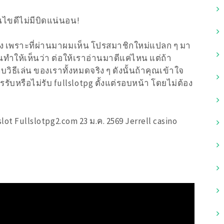
อนไขดีไม่มีบิดแน่นอน!
ง เพราะที่ผ่านมาผมเห็น โปรสมาชิกใหม่แปลก ๆ มา
นทำให้เห็นว่า ต่อให้เราอ่านมาดีแค่ไหน แต่ถ้า
ทบวิธีเล่น ของเราทั้งหมดจริง ๆ ดังนั้นถ้าคุณเข้าใจ
วรรับหรือไม่รับ fullslotpg ตั้งแต่รอบหน้า โดยไม่ต้อง
lot Fullslotpg2.com 23 ม.ค. 2569 Jerrell casino