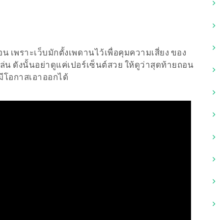
อน เพราะเว็บมักตั้งเพดานไว้เพื่อคุมความเสี่ยง ของ
เล่น ดังนั้นอย่าดูแค่เปอร์เซ็นต์สวย ให้ดูว่าสุดท้ายถอน
ที่มีโอกาสเอาออกได้