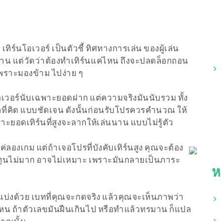
 เทิร์นโอเวอร์ เป็นตัวชี้ ทิศทางการเล่น ของผู้เล่น
่าน แต่วัดว่าต้องทำเทิร์นแค่ไหน ถึงจะปลดล็อกถอน
เพราะมองข้าม ไปง่าย ๆ
นโอเวอร์นับเฉพาะยอดฝาก แต่ความจริงมันนับรวม ทั้ง
ที่คิด แบบชัดเจน ดังนั้นก่อนรับโปรควรคำนวณ ให้
าะยอดเทิร์นที่สูงจะลากให้เล่นนาน แบบไม่รู้ตัว
จแค่ลองเกม แต่ถ้าเจอโปรที่บังคับเทิร์นสูง คุณจะต้อง
เยอะทุนไม่มาก อาจไม่เหมาะ เพราะมันกลายเป็นภาระ
ห
มาแบ่งด้วย เบทที่คุณจะกดจริง แล้วคุณจะเห็นภาพว่า
ไหน ถ้าตัวเลขมันฝืนเกินไป หรือทำแล้วทรมาน ก็แปล