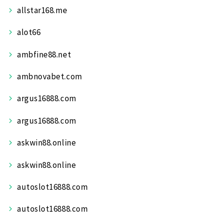
allstar168.me
alot66
ambfine88.net
ambnovabet.com
argus16888.com
argus16888.com
askwin88.online
askwin88.online
autoslot16888.com
autoslot16888.com