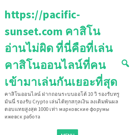
Skip
https://pacific-
to
content
sunset.com คาสิโน
อ่านไม่ผิด ที่นี่คือที่เล่น
คาสิโนออนไลน์ที่คน
เข้ามาเล่นกันเยอะที่สุด
คาสิโนออนไลน์ ฝากถอนระบบออโต้ 10 วิ รองรับทรู
มันนี่ รองรับ Crypto เล่นได้ทุกสกุลเงิน ลงเดิมพันผล
ตอบแทยสูงสุด 1000 เท่า марковские форумы
ижевск работа
Search