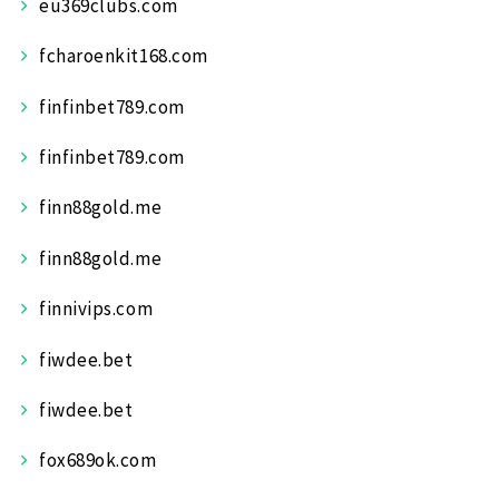
eu369clubs.com
fcharoenkit168.com
finfinbet789.com
finfinbet789.com
finn88gold.me
finn88gold.me
finnivips.com
fiwdee.bet
fiwdee.bet
fox689ok.com