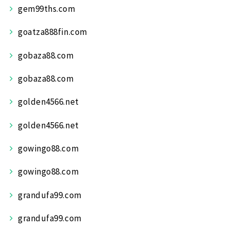
gem99ths.com
goatza888fin.com
gobaza88.com
gobaza88.com
golden4566.net
golden4566.net
gowingo88.com
gowingo88.com
grandufa99.com
grandufa99.com