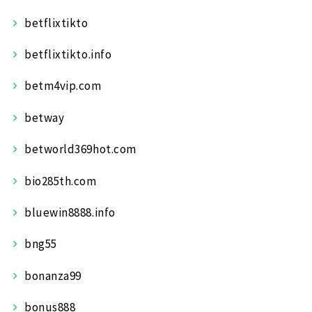
betflixtikto
betflixtikto.info
betm4vip.com
betway
betworld369hot.com
bio285th.com
bluewin8888.info
bng55
bonanza99
bonus888