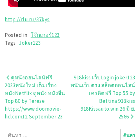
http://rlu.ru/37kys
Posted in
โจ๊กเกอร์123
Tags
Joker123
ดูหนังออนไลน์ฟรี
918kiss เว็บLogin joker123
แนะแนว
2023หนังใหม่ เต็มเรื่อง
พนันเว็บตรง สล็อตออนไลน์
เรื่อง
หนังNetflix ดูหนัง หนังจีน
เครดิตฟรี Top 55 by
Top 80 by Terese
Bettina 918kiss
https://www.doomovie-
918Kissauto.win 26 มิ.ย.
hd.com12 September 23
2566
ค้นหา
สำหรับ: