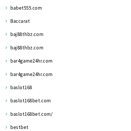
babet555.com
Baccarat
baj88thbz.com
baj88thbz.com
bar4game24hr.com
bar4game24hr.com
baslot168
baslot168bet.com
baslot168bet.com/
bestbet