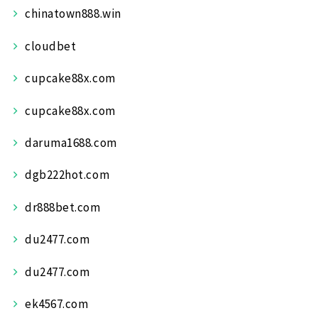
chinatown888.win
cloudbet
cupcake88x.com
cupcake88x.com
daruma1688.com
dgb222hot.com
dr888bet.com
du2477.com
du2477.com
ek4567.com