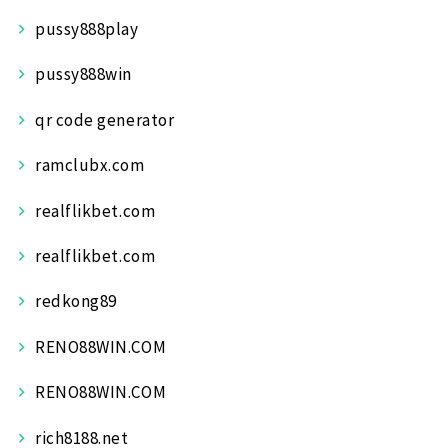
pussy888play
pussy888win
qr code generator
ramclubx.com
realflikbet.com
realflikbet.com
redkong89
RENO88WIN.COM
RENO88WIN.COM
rich8188.net