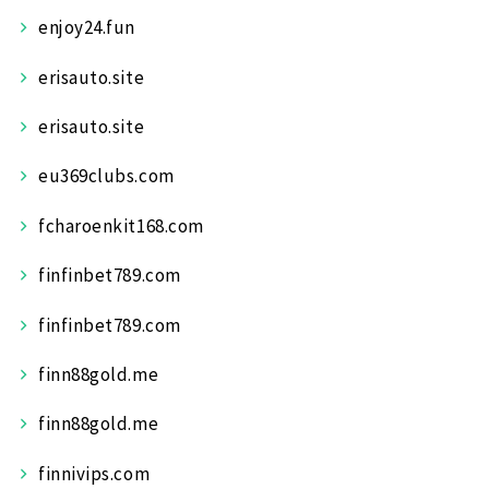
enjoy24.fun
erisauto.site
erisauto.site
eu369clubs.com
fcharoenkit168.com
finfinbet789.com
finfinbet789.com
finn88gold.me
finn88gold.me
finnivips.com