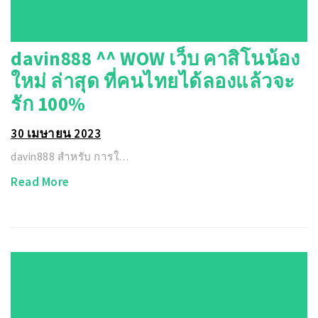
davin888 ^^ WOW เว็บ คาสิโนน้อง
ใหม่ ล่าสุด ที่คนไทยได้ลองแล้วจะ
รัก 100%
30 เมษายน 2023
davin888 สำหรับ การใ…
Read More