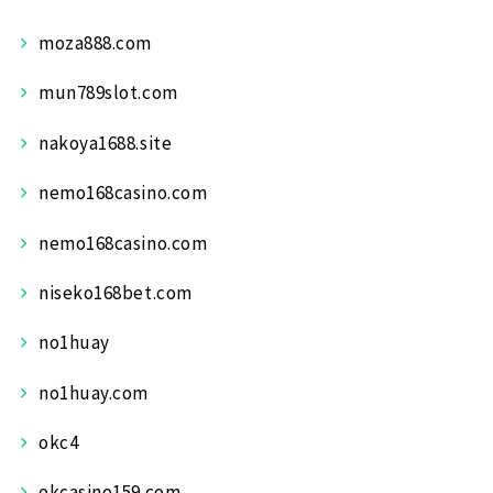
moza888.com
mun789slot.com
nakoya1688.site
nemo168casino.com
nemo168casino.com
niseko168bet.com
no1huay
no1huay.com
okc4
okcasino159.com