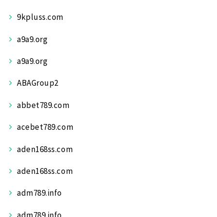
9kpluss.com
a9a9.org
a9a9.org
ABAGroup2
abbet789.com
acebet789.com
aden168ss.com
aden168ss.com
adm789.info
adm789.info