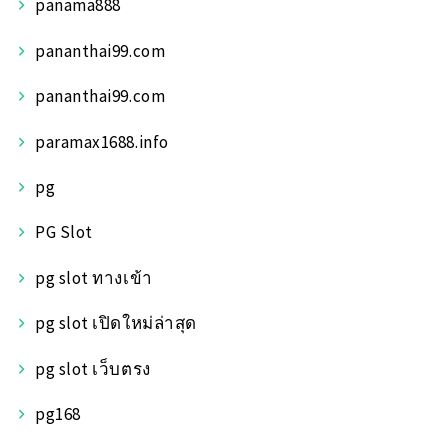
panama888
pananthai99.com
pananthai99.com
paramax1688.info
pg
PG Slot
pg slot ทางเข้า
pg slot เปิดใหม่ล่าสุด
pg slot เว็บตรง
pg168