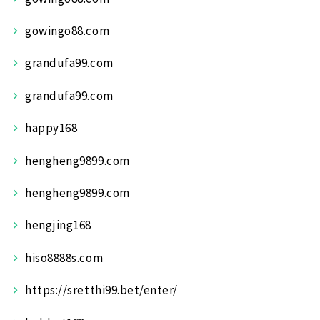
gowingo88.com
grandufa99.com
grandufa99.com
happy168
hengheng9899.com
hengheng9899.com
hengjing168
hiso8888s.com
https://sretthi99.bet/enter/