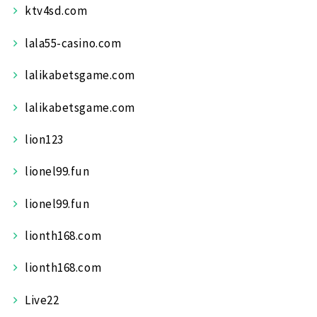
ktv4sd.com
lala55-casino.com
lalikabetsgame.com
lalikabetsgame.com
lion123
lionel99.fun
lionel99.fun
lionth168.com
lionth168.com
Live22