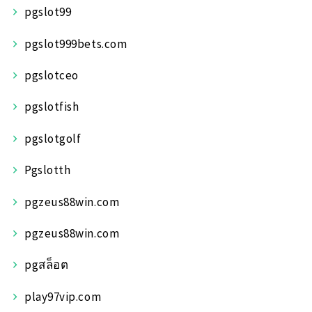
pgslot99
pgslot999bets.com
pgslotceo
pgslotfish
pgslotgolf
Pgslotth
pgzeus88win.com
pgzeus88win.com
pgสล็อต
play97vip.com