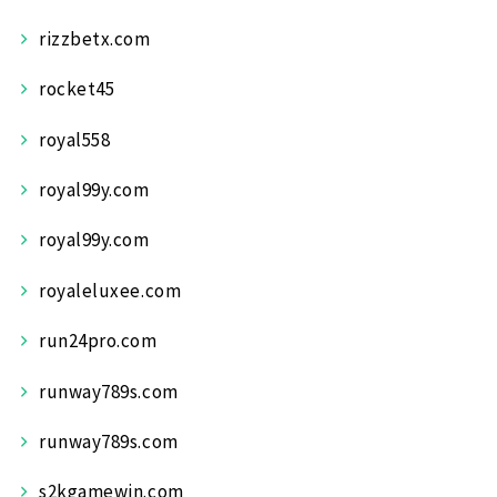
rizzbetx.com
rocket45
royal558
royal99y.com
royal99y.com
royaleluxee.com
run24pro.com
runway789s.com
runway789s.com
s2kgamewin.com