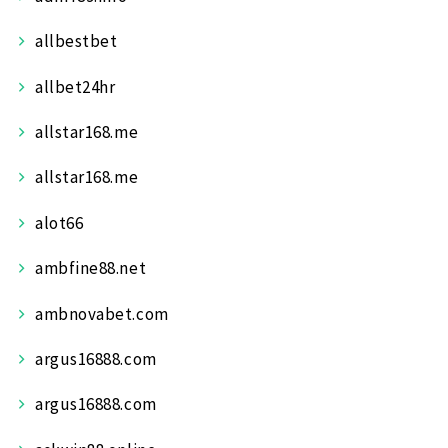
allbestbet
allbet24hr
allstar168.me
allstar168.me
alot66
ambfine88.net
ambnovabet.com
argus16888.com
argus16888.com