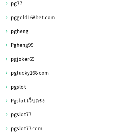
pg77
pggold168bet.com
pgheng
Pgheng99
pgjoker69
pglucky168.com
pgslot
Pgslot เว็บตรง
pgslot77
pgslot77.com