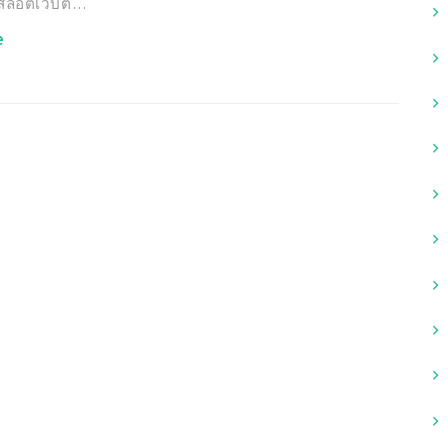
 สล็อตเว็บต…
e