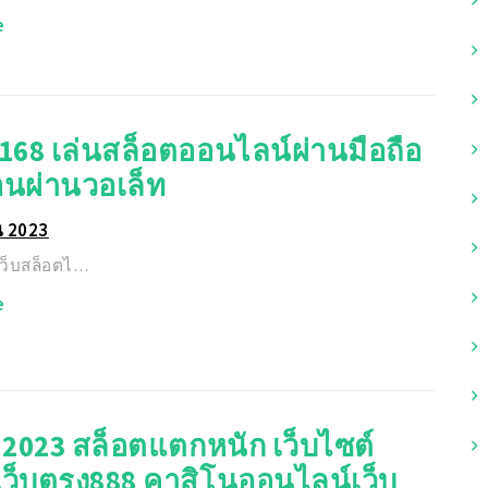
e
168 เล่นสล็อตออนไลน์ผ่านมือถือ
นผ่านวอเล็ท
น 2023
เว็บสล็อตไ…
e
 2023 สล็อตแตกหนัก เว็บไซต์
เว็บตรง888 คาสิโนออนไลน์เว็บ