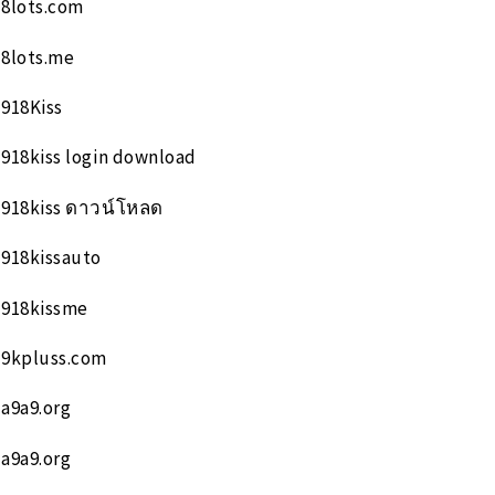
8lots.com
8lots.me
918Kiss
918kiss login download
918kiss ดาวน์โหลด
918kissauto
918kissme
9kpluss.com
a9a9.org
a9a9.org