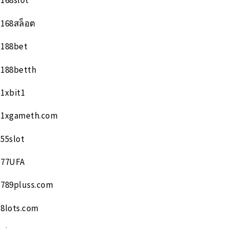
168slot
168สล็อต
188bet
188betth
1xbit1
1xgameth.com
55slot
77UFA
789pluss.com
8lots.com