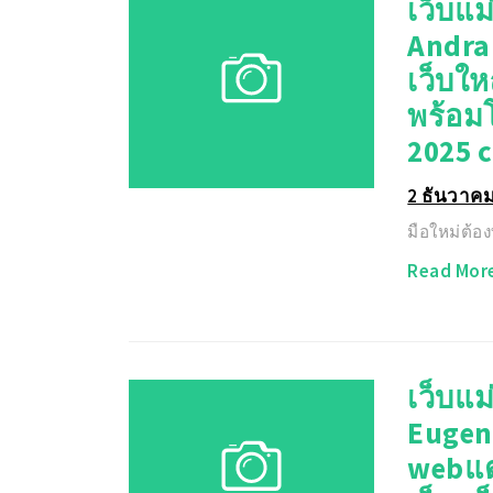
เว็บแม
Andra
เว็บให
พร้อม
2025 c
2 ธันวาค
มือใหม่ต้อ
Read Mor
เว็บแม
Eugeni
webแต