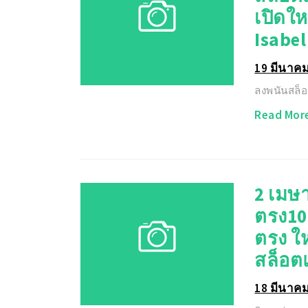
เปิดให
Isabel
19 มีนาค
ลงพนันสล็
Read Mor
2 เมษ
ตรง100
ตรง ให
สล็อต
18 มีนาค