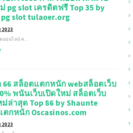
ม่ pg slot เครดิตฟรี Top 35 by
 pg slot tulaoer.org
ม 2023
อตออนไลน์ ค…
e
า 66 สล็อตแตกหนัก webสล็อตเว็บ
% พนันเว็บเปิดใหม่ สล็อตเว็บ
ม่ล่าสุด Top 86 by Shaunte
แตกหนัก Oscasinos.com
ม 2023