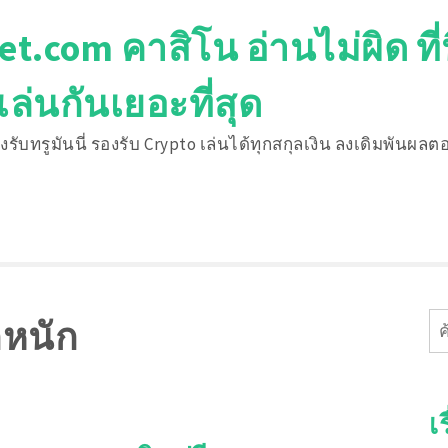
t.com คาสิโน อ่านไม่ผิด ที่น
ล่นกันเยอะที่สุด
บทรูมันนี่ รองรับ Crypto เล่นได้ทุกสกุลเงิน ลงเดิมพันผล
Search
for:
ค้
หนัก
สำ
เ