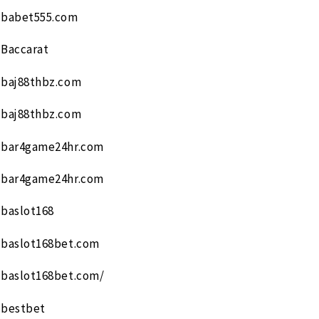
babet555.com
Baccarat
baj88thbz.com
baj88thbz.com
bar4game24hr.com
bar4game24hr.com
baslot168
baslot168bet.com
baslot168bet.com/
bestbet