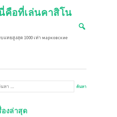
ี่คือที่เล่นคาสิโน
ตอบแทยสูงสุด 1000 เท่า марковские
นหา
หรับ:
รื่องล่าสุด