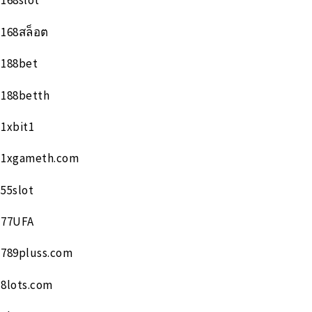
168slot
168สล็อต
188bet
188betth
1xbit1
1xgameth.com
55slot
77UFA
789pluss.com
8lots.com