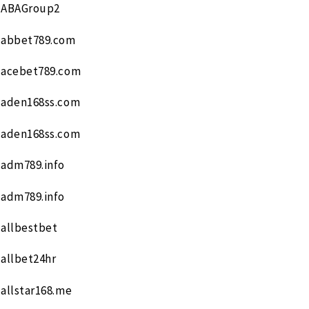
ABAGroup2
abbet789.com
acebet789.com
aden168ss.com
aden168ss.com
adm789.info
adm789.info
allbestbet
allbet24hr
allstar168.me