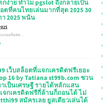
กง่าย ทำไม pgslot ถึงกลายเป็น
็อตที่คนไทยเล่นมากที่สุด 2025 30
กา 2025 พนัน
2025
ับเกมสล็อตท…
e
9 เว็บสล็อตที่แจกเครดิตฟรีเยอะ
 Top 16 by Tatiana st99b.com ชวน
นมาเป็นเศรษฐี รายได้หลักแสน
จกเครดิตฟรีกี่ล้านก็ถอนได้ ไม่
retthi99 สมัครเลย ยูสเดียวเล่นได้