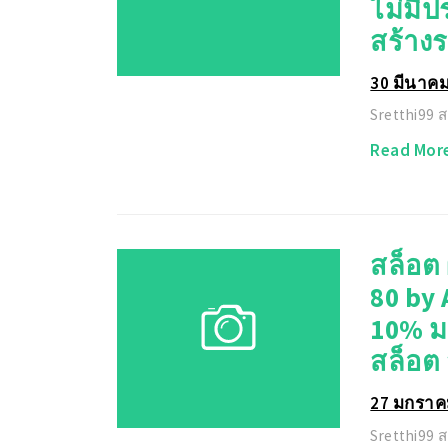
ไม่มีป
สร้างร
30 มีนาค
Sretthi99 
Read Mor
สล็อต 
80 by
10% ม
สล็อต 
27 มกราค
Sretthi99 