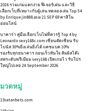
2026 รวมเกมแตกง่าย ฟีเจอร์เด่น และวิธี
เลือกเว็บที่เหมาะกับผู้เล่น ทดลองเล่น Top 54
by Enrique jin888.asia 21 SEP 69 คาสิโน
ออนไลน์
บาคาร่า คู่มือเลือกเว็บไพ่ที่ควรรู้ Top 4 by
Leonardo sexy168c.com เซียนตัดเซียน รับ
โบนัส 30%ยิ่งเล่นยิ่งได้ แคชแบค 10%
รองรับทุกธนาคาร ถอนเร็วทันใจ สัมผัสโต๊ะ
สดระดับพรีเมียม sexy168 เปิดเกมไว รับโปร
ใหญ่ไปเลย 24 September 2026
มวดหมู่
13satanbets.com