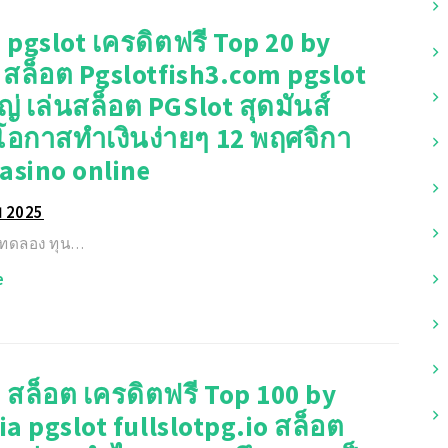
่ pgslot เครดิตฟรี Top 20 by
 สล็อต Pgslotfish3.com pgslot
ญ่ เล่นสล็อต PGSlot สุดมันส์
โอกาสทำเงินง่ายๆ 12 พฤศจิกา
asino online
ม 2025
งทดลอง ทุน…
e
่ สล็อต เครดิตฟรี Top 100 by
a pgslot fullslotpg.io สล็อต