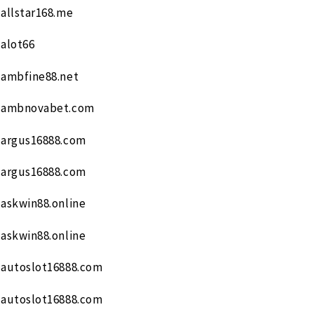
allstar168.me
alot66
ambfine88.net
ambnovabet.com
argus16888.com
argus16888.com
askwin88.online
askwin88.online
autoslot16888.com
autoslot16888.com