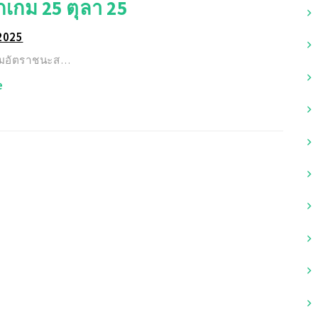
เกม 25 ตุลา 25
2025
กมอัตราชนะส…
e