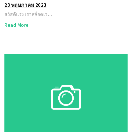
23 พฤษภาคม 2023
สวัสดีแรง เราสล็อตเว…
Read More