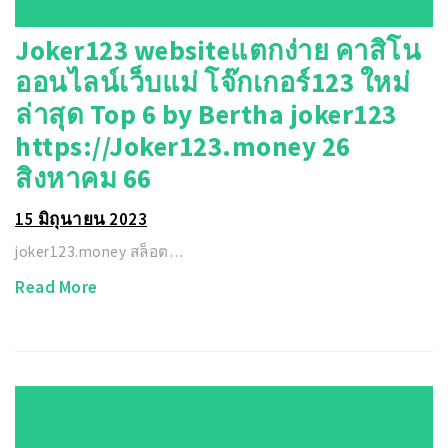
Joker123 websiteแตกง่าย คาสิโน
ออนไลน์เว็บแม่ โจ๊กเกอร์123 ใหม่
ล่าสุด Top 6 by Bertha joker123
https://Joker123.money 26
สิงหาคม 66
15 มิถุนายน 2023
joker123.money สล็อต…
Read More