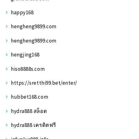
happy168
hengheng9899.com
hengheng9899.com
hengjing168
hiso8888s.com
https://sretthi99.bet/enter/
hubbet168.com
hydra888 สล็อต
hydra888 เครดิตฟรี