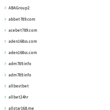
ABAGroup2
abbet789.com
acebet789.com
aden168ss.com
aden168ss.com
adm789.info
adm789.info
allbestbet
allbet24hr
allstar168.me