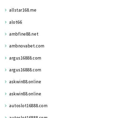
allstar168.me
alot66
ambfine88.net
ambnovabet.com
argus16888.com
argus16888.com
askwin88.online
askwin88.online
autoslot16888.com
autoslot16888.com