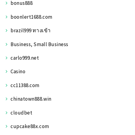
bonus888
boonlert1688.com
brazil999 ทางเข้า
Business, Small Business
carlo999.net
Casino
cc11388.com
chinatown888.win
cloudbet
cupcake88x.com