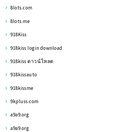
8lots.com
8lots.me
918Kiss
918kiss login download
918kiss ดาวน์โหลด
918kissauto
918kissme
9kpluss.com
a9a9.org
a9a9.org