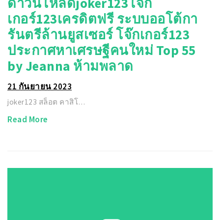
ดาวน์โหลดjoker123โจ๊ก
เกอร์123เครดิตฟรี ระบบออโต้กา
รันตรีล้านยูสเซอร์ โจ๊กเกอร์123
ประกาศหาเศรษฐีคนใหม่ Top 55
by Jeanna ห้ามพลาด
21 กันยายน 2023
joker123 สล็อต คาสิโ…
Read More