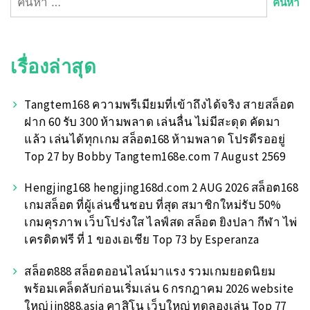
สำหรับ:
เรื่องล่าสุด
Tangtem168 ความพรีเมียมที่เข้าถึงได้จริง สายสล็อต
ฝาก 60 รับ 300 ห้ามพลาด เล่นลื่น ไม่มีสะดุด คัดมา
แล้ว เล่นได้ทุกเกม สล็อต168 ห้ามพลาด โปรดีรออยู่
Top 27 by Bobby Tangtem168e.com 7 August 2569
Hengjing168 hengjing168d.com 2 AUG 2026 สล็อต168
เกมสล็อต ที่ผู้เล่นชื่นชอบ ที่สุด สมาชิกใหม่รับ 50%
เกมคุรภาพ เว็บโปร่งใส ไลฟ์สด สล็อต ยิงปลา กีฬา ไพ่
เครดิตฟรี ที่ 1 ของเอเชีย Top 73 by Esperanza
สล็อต888 สล็อตออนไลน์มาแรง รวมเกมยอดนิยม
พร้อมเคล็ดลับก่อนเริ่มเล่น 6 กรกฎาคม 2026 website
ใหญ่ jin888.asia คาสิโน เว็บใหญ่ ทดลองเล่น Top 77