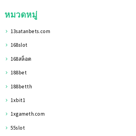
หมวดหมู่
13satanbets.com
168slot
168สล็อต
188bet
188betth
1xbit1
1xgameth.com
55slot