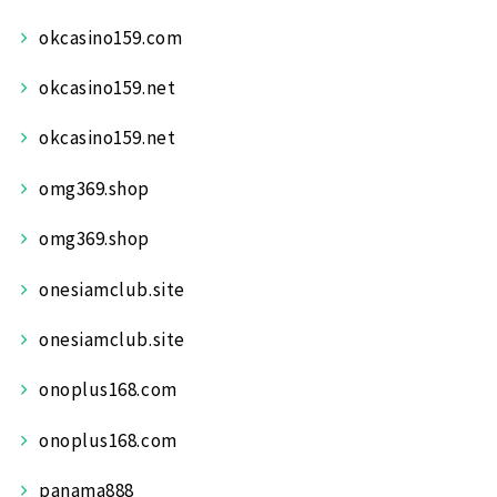
okcasino159.com
okcasino159.net
okcasino159.net
omg369.shop
omg369.shop
onesiamclub.site
onesiamclub.site
onoplus168.com
onoplus168.com
panama888