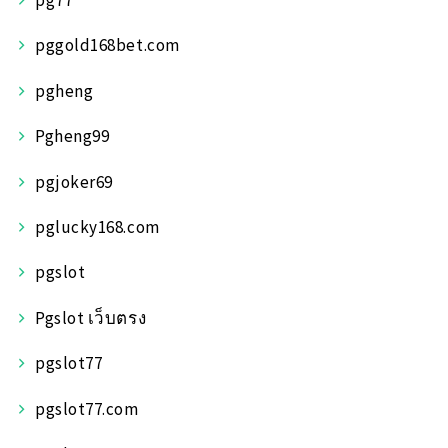
pg77
pggold168bet.com
pgheng
Pgheng99
pgjoker69
pglucky168.com
pgslot
Pgslot เว็บตรง
pgslot77
pgslot77.com