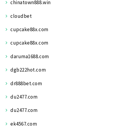
chinatown888.win
cloudbet
cupcake88x.com
cupcake88x.com
daruma1688.com
dgb222hot.com
dr888bet.com
du2477.com
du2477.com
ek4567.com