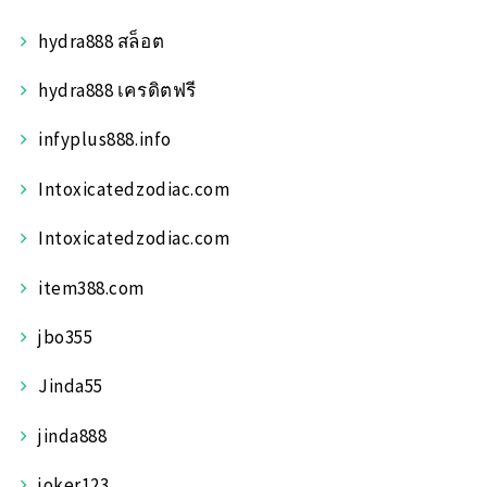
hydra888 สล็อต
hydra888 เครดิตฟรี
infyplus888.info
Intoxicatedzodiac.com
Intoxicatedzodiac.com
item388.com
jbo355
Jinda55
jinda888
joker123