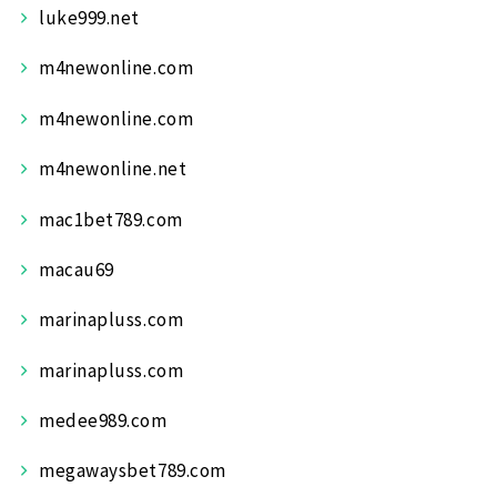
luke999.net
m4newonline.com
m4newonline.com
m4newonline.net
mac1bet789.com
macau69
marinapluss.com
marinapluss.com
medee989.com
megawaysbet789.com