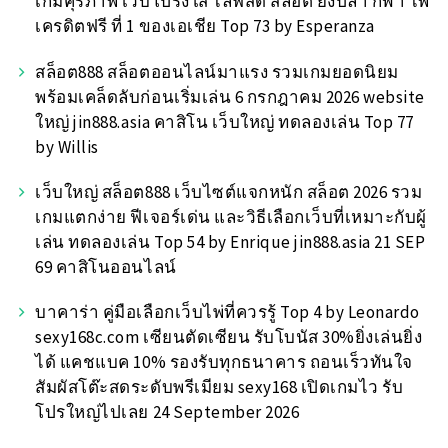
เกมคุรภาพ เว็บโปร่งใส ไลฟ์สด สล็อต ยิงปลา กีฬา ไพ่
เครดิตฟรี ที่ 1 ของเอเชีย Top 73 by Esperanza
สล็อต888 สล็อตออนไลน์มาแรง รวมเกมยอดนิยม
พร้อมเคล็ดลับก่อนเริ่มเล่น 6 กรกฎาคม 2026 website
ใหญ่ jin888.asia คาสิโน เว็บใหญ่ ทดลองเล่น Top 77
by Willis
เว็บใหญ่ สล็อต888 เว็บไซต์แจกหนัก สล็อต 2026 รวม
เกมแตกง่าย ฟีเจอร์เด่น และวิธีเลือกเว็บที่เหมาะกับผู้
เล่น ทดลองเล่น Top 54 by Enrique jin888.asia 21 SEP
69 คาสิโนออนไลน์
บาคาร่า คู่มือเลือกเว็บไพ่ที่ควรรู้ Top 4 by Leonardo
sexy168c.com เซียนตัดเซียน รับโบนัส 30%ยิ่งเล่นยิ่ง
ได้ แคชแบค 10% รองรับทุกธนาคาร ถอนเร็วทันใจ
สัมผัสโต๊ะสดระดับพรีเมียม sexy168 เปิดเกมไว รับ
โปรใหญ่ไปเลย 24 September 2026