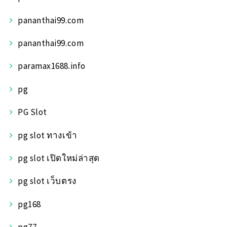
pananthai99.com
pananthai99.com
paramax1688.info
pg
PG Slot
pg slot ทางเข้า
pg slot เปิดใหม่ล่าสุด
pg slot เว็บตรง
pg168