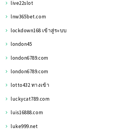
live22slot
lnw365bet.com
lockdown168 เข้าสู่ระบบ
london45
london6789.com
london6789.com
lotto432 ทางเข้า
luckycat789.com
luis16888.com
luke999.net