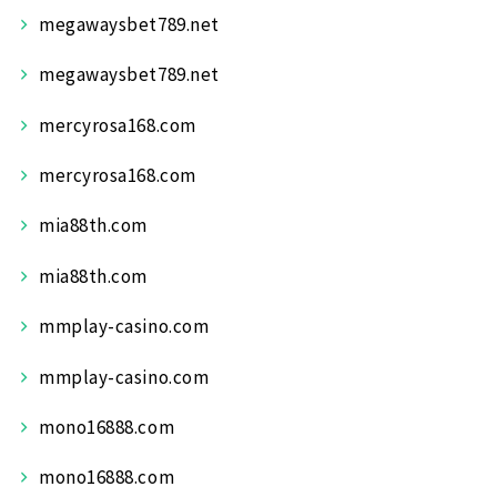
megawaysbet789.net
megawaysbet789.net
mercyrosa168.com
mercyrosa168.com
mia88th.com
mia88th.com
mmplay-casino.com
mmplay-casino.com
mono16888.com
mono16888.com