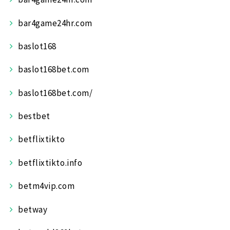
bar4game24hr.com
baslot168
baslot168bet.com
baslot168bet.com/
bestbet
betflixtikto
betflixtikto.info
betm4vip.com
betway