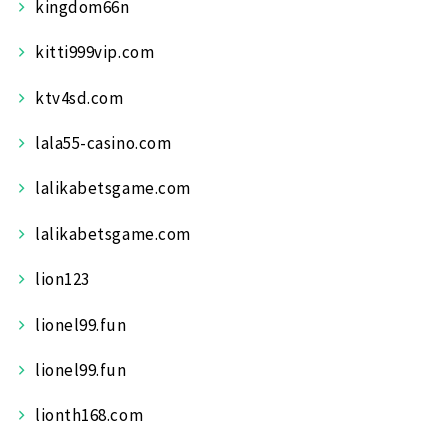
kingdom66n
kitti999vip.com
ktv4sd.com
lala55-casino.com
lalikabetsgame.com
lalikabetsgame.com
lion123
lionel99.fun
lionel99.fun
lionth168.com