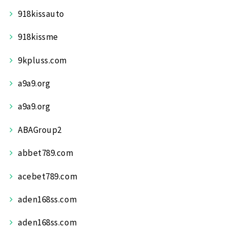
918kissauto
918kissme
9kpluss.com
a9a9.org
a9a9.org
ABAGroup2
abbet789.com
acebet789.com
aden168ss.com
aden168ss.com