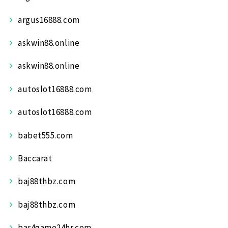
argus16888.com
askwin88.online
askwin88.online
autoslot16888.com
autoslot16888.com
babet555.com
Baccarat
baj88thbz.com
baj88thbz.com
bar4game24hr.com