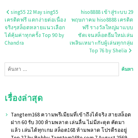
sing55 22 May sing55
hiso8888 เข้าสู่ระบบ 29
แนะแนว
เครดิตฟรี แตกง่ายต่อเนื่อง
พฤษภาคม hiso8888 เครดิต
เรื่อง
จริงๆสล็อตหลายแนวเลือก
ฟรี รางวัลใหญ่มาแบบ
ได้คุ้มค่าทุกครั้ง Top 90 by
ชัดเจนสล็อตธีมใหม่เล่น
Chandra
เพลินเหมาะกับผู้เล่นทุกกลุ่ม
Top 76 by Shelia
ค้นหา
สำหรับ:
เรื่องล่าสุด
Tangtem168 ความพรีเมียมที่เข้าถึงได้จริง สายสล็อต
ฝาก 60 รับ 300 ห้ามพลาด เล่นลื่น ไม่มีสะดุด คัดมา
แล้ว เล่นได้ทุกเกม สล็อต168 ห้ามพลาด โปรดีรออยู่
Top 27 by Bobby Tangtem168e.com 7 August 2569