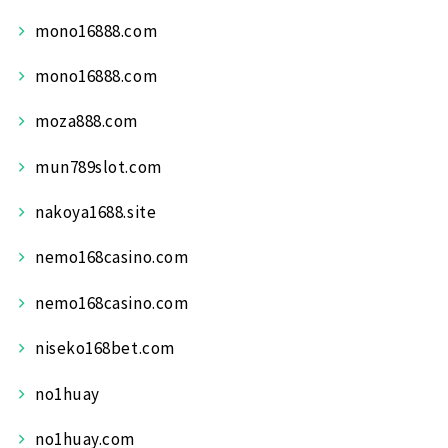
mono16888.com
mono16888.com
moza888.com
mun789slot.com
nakoya1688.site
nemo168casino.com
nemo168casino.com
niseko168bet.com
no1huay
no1huay.com