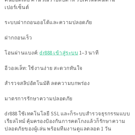
เปอร์เซ็นต์
ระบบฝากถอนออโต้และความปลอดภัย
ฝากถอนเร็ว
โอนผ่านแบงค์:
dr888 เข้าสู่ระบบ
1–3 นาที
อีวอลเล็ท: ใช้งานง่าย สะดวกทันใจ
สำรวจสลิปอัตโนมัติ ลดความบกพร่อง
มาตรการรักษาความปลอดภัย
dr888 ใช้เทคโนโลยี SSL และก็ระบบสำรวจธุรกรรมแบบ
เรียลไทม์ คุ้มครองป้องกันการคดโกงแล้วก็รักษาความ
ปลอดภัยของผู้เล่น พร้อมทีมงานดูแลตลอด 1 วัน