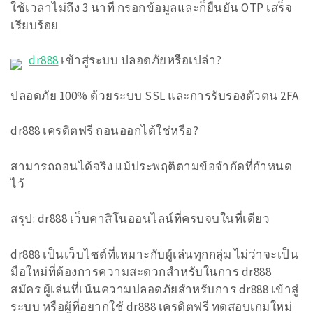
ใช้เวลาไม่ถึง 3 นาที กรอกข้อมูลและก็ยืนยัน OTP เสร็จ
เรียบร้อย
dr888
เข้าสู่ระบบ ปลอดภัยหรือเปล่า?
ปลอดภัย 100% ด้วยระบบ SSL และการรับรองตัวตน 2FA
dr888 เครดิตฟรี ถอนออกได้ใช่หรือ?
สามารถถอนได้จริง แม้ประพฤติตามข้อจำกัดที่กำหนด
ไว้
สรุป: dr888 เว็บคาสิโนออนไลน์ที่ครบจบในที่เดียว
dr888 เป็นเว็บไซต์ที่เหมาะกับผู้เล่นทุกกลุ่ม ไม่ว่าจะเป็น
มือใหม่ที่ต้องการความสะดวกสำหรับในการ dr888
สมัคร ผู้เล่นที่เน้นความปลอดภัยสำหรับการ dr888 เข้าสู่
ระบบ หรือผู้ที่อยากใช้ dr888 เครดิตฟรี ทดสอบเกมใหม่