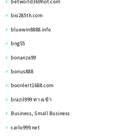
betworld369hot.com
bio285th.com
bluewin8888.info
bng55
bonanza99
bonus888
boonlert1688.com
brazil999 ทางเข้า
Business, Small Business
carlo999.net