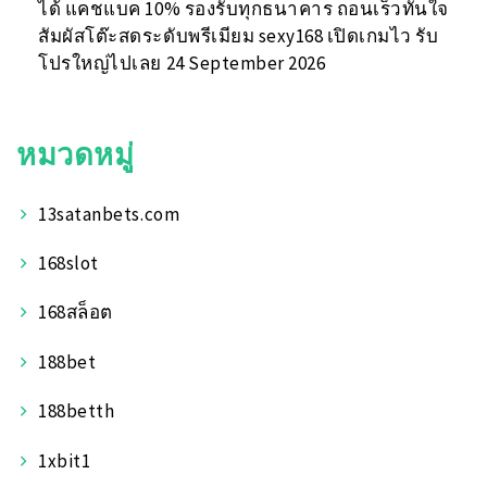
ได้ แคชแบค 10% รองรับทุกธนาคาร ถอนเร็วทันใจ
สัมผัสโต๊ะสดระดับพรีเมียม sexy168 เปิดเกมไว รับ
โปรใหญ่ไปเลย 24 September 2026
หมวดหมู่
13satanbets.com
168slot
168สล็อต
188bet
188betth
1xbit1