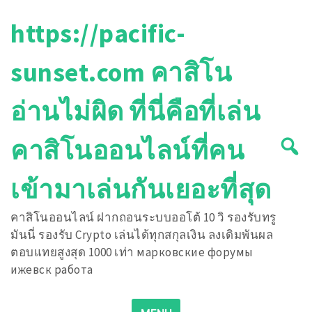
Skip
https://pacific-
to
content
sunset.com คาสิโน
อ่านไม่ผิด ที่นี่คือที่เล่น
คาสิโนออนไลน์ที่คน
เข้ามาเล่นกันเยอะที่สุด
คาสิโนออนไลน์ ฝากถอนระบบออโต้ 10 วิ รองรับทรู
มันนี่ รองรับ Crypto เล่นได้ทุกสกุลเงิน ลงเดิมพันผล
ตอบแทยสูงสุด 1000 เท่า марковские форумы
ижевск работа
Search