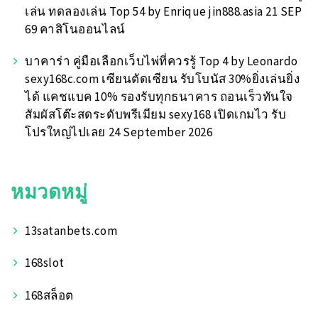
เล่น ทดลองเล่น Top 54 by Enrique jin888.asia 21 SEP
69 คาสิโนออนไลน์
บาคาร่า คู่มือเลือกเว็บไพ่ที่ควรรู้ Top 4 by Leonardo
sexy168c.com เซียนตัดเซียน รับโบนัส 30%ยิ่งเล่นยิ่ง
ได้ แคชแบค 10% รองรับทุกธนาคาร ถอนเร็วทันใจ
สัมผัสโต๊ะสดระดับพรีเมียม sexy168 เปิดเกมไว รับ
โปรใหญ่ไปเลย 24 September 2026
หมวดหมู่
13satanbets.com
168slot
168สล็อต