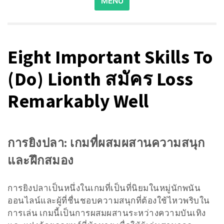
MENU
for:
Eight Important Skills To
(Do) Lionth สมัคร Loss
Remarkably Well
การยิงปลา: เกมที่ผสมผสานความสนุก
และฝึกสมอง
การยิงปลาเป็นหนึ่งในเกมที่เป็นที่นิยมในหมู่นักพนัน
ออนไลน์และผู้ที่ชื่นชอบความสนุกที่ต้องใช้ไหวพริบใน
การเล่น เกมนี้เป็นการผสมผสานระหว่างความบันเทิง