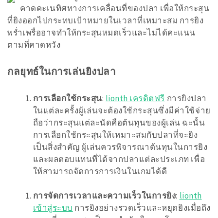
คาดคะเนทิศทางการเคลื่อนที่ของปลา เพื่อให้กระสุน
ที่ยิงออกไปกระทบเป้าหมายในเวลาที่เหมาะสม การยิง
พร่ำเพรื่ออาจทำให้กระสุนหมดเร็วและไม่ได้คะแนน
ตามที่คาดหวัง
กลยุทธ์ในการเล่นยิงปลา
การเลือกใช้กระสุน
:
lionth เครดิตฟรี
การยิงปลา
ในแต่ละครั้งผู้เล่นจะต้องใช้กระสุนซึ่งมีค่าใช้จ่าย
ถือว่ากระสุนแต่ละนัดคือต้นทุนของผู้เล่น ฉะนั้น
การเลือกใช้กระสุนให้เหมาะสมกับปลาที่จะยิง
เป็นสิ่งสำคัญ ผู้เล่นควรพิจารณาต้นทุนในการยิง
และผลตอบแทนที่ได้จากปลาแต่ละประเภท เพื่อ
ให้สามารถจัดการการเงินในเกมได้ดี
การจัดการเวลาและความเร็วในการยิง
:
lionth
เข้าสู่ระบบ
การยิงอย่างรวดเร็วและหยุดยิงเมื่อถึง