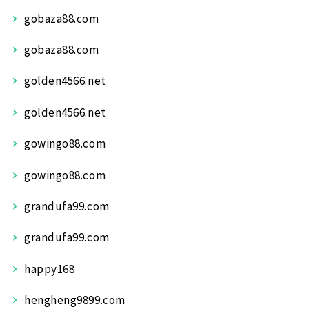
gobaza88.com
gobaza88.com
golden4566.net
golden4566.net
gowingo88.com
gowingo88.com
grandufa99.com
grandufa99.com
happy168
hengheng9899.com