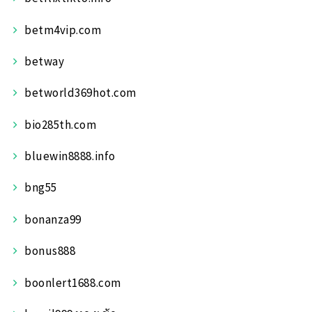
betm4vip.com
betway
betworld369hot.com
bio285th.com
bluewin8888.info
bng55
bonanza99
bonus888
boonlert1688.com