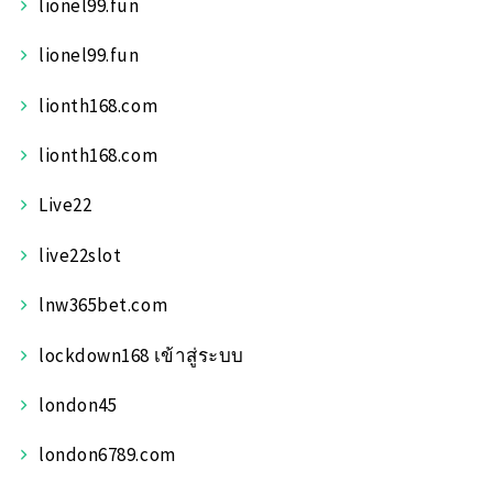
lionel99.fun
lionel99.fun
lionth168.com
lionth168.com
Live22
live22slot
lnw365bet.com
lockdown168 เข้าสู่ระบบ
london45
london6789.com