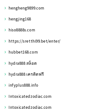
hengheng9899.com
hengjing168
hiso8888s.com
https://sretthi99.bet/enter/
hubbet168.com
hydra888 สล็อต
hydra888 เครดิตฟรี
infyplus888.info
Intoxicatedzodiac.com
Intoxicatedzodiac.com