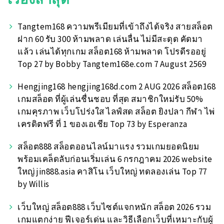
Tangtem168 ความพรีเมียมที่เข้าถึงได้จริง สายสล็อต
ฝาก 60 รับ 300 ห้ามพลาด เล่นลื่น ไม่มีสะดุด คัดมา
แล้ว เล่นได้ทุกเกม สล็อต168 ห้ามพลาด โปรดีรออยู่
Top 27 by Bobby Tangtem168e.com 7 August 2569
Hengjing168 hengjing168d.com 2 AUG 2026 สล็อต168
เกมสล็อต ที่ผู้เล่นชื่นชอบ ที่สุด สมาชิกใหม่รับ 50%
เกมคุรภาพ เว็บโปร่งใส ไลฟ์สด สล็อต ยิงปลา กีฬา ไพ่
เครดิตฟรี ที่ 1 ของเอเชีย Top 73 by Esperanza
สล็อต888 สล็อตออนไลน์มาแรง รวมเกมยอดนิยม
พร้อมเคล็ดลับก่อนเริ่มเล่น 6 กรกฎาคม 2026 website
ใหญ่ jin888.asia คาสิโน เว็บใหญ่ ทดลองเล่น Top 77
by Willis
เว็บใหญ่ สล็อต888 เว็บไซต์แจกหนัก สล็อต 2026 รวม
เกมแตกง่าย ฟีเจอร์เด่น และวิธีเลือกเว็บที่เหมาะกับผู้