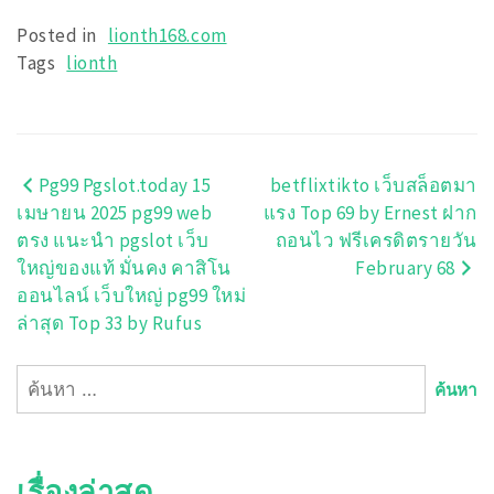
Posted in
lionth168.com
Tags
lionth
Pg99 Pgslot.today 15
betflixtikto เว็บสล็อตมา
แนะแนว
เมษายน 2025 pg99 web
แรง Top 69 by Ernest ฝาก
เรื่อง
ตรง แนะนำ pgslot เว็บ
ถอนไว ฟรีเครดิตรายวัน
ใหญ่ของแท้ มั่นคง คาสิโน
February 68
ออนไลน์ เว็บใหญ่ pg99 ใหม่
ล่าสุด Top 33 by Rufus
ค้นหา
สำหรับ:
เรื่องล่าสุด