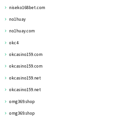
niseko168bet.com
no1huay
no1huay.com
okc4
okcasino159.com
okcasino159.com
okcasino159.net
okcasino159.net
omg369.shop
omg369.shop