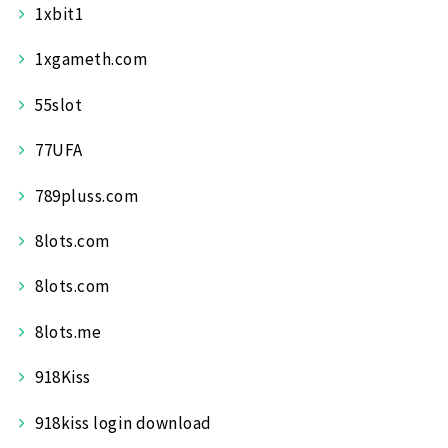
1xbit1
1xgameth.com
55slot
77UFA
789pluss.com
8lots.com
8lots.com
8lots.me
918Kiss
918kiss login download