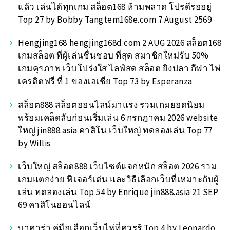
แล้ว เล่นได้ทุกเกม สล็อต168 ห้ามพลาด โปรดีรออยู่
Top 27 by Bobby Tangtem168e.com 7 August 2569
Hengjing168 hengjing168d.com 2 AUG 2026 สล็อต168
เกมสล็อต ที่ผู้เล่นชื่นชอบ ที่สุด สมาชิกใหม่รับ 50%
เกมคุรภาพ เว็บโปร่งใส ไลฟ์สด สล็อต ยิงปลา กีฬา ไพ่
เครดิตฟรี ที่ 1 ของเอเชีย Top 73 by Esperanza
สล็อต888 สล็อตออนไลน์มาแรง รวมเกมยอดนิยม
พร้อมเคล็ดลับก่อนเริ่มเล่น 6 กรกฎาคม 2026 website
ใหญ่ jin888.asia คาสิโน เว็บใหญ่ ทดลองเล่น Top 77
by Willis
เว็บใหญ่ สล็อต888 เว็บไซต์แจกหนัก สล็อต 2026 รวม
เกมแตกง่าย ฟีเจอร์เด่น และวิธีเลือกเว็บที่เหมาะกับผู้
เล่น ทดลองเล่น Top 54 by Enrique jin888.asia 21 SEP
69 คาสิโนออนไลน์
บาคาร่า คู่มือเลือกเว็บไพ่ที่ควรรู้ Top 4 by Leonardo