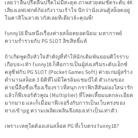
เลยว่าลื่นปรื้ดลื่นปรื้ดไม่มีสะดุด ภาพสวยคมชัดระดับ 4K
เสียงเอฟเฟกต์ก้องกังวานเร้าใจ นึกว่านั่งเล่นตู้สล็อตอยู่
ในคาสิโนลาสเวกัสเลยทีเดียวจ้ะคุณพี่!
funny18 ยืนหนึ่งเรื่องค่ายสล็อตยอดนิยม: มหากาพย์
ความร่ำรวยกับ PG SLOT ลิขสิทธิ์แท้
ถ้าเกิดพูดถึงหัวใจสำคัญที่ทำให้นักเดิมพันยอมศิโรราบ
เกือบจะเท้า funny18 ก็คือการเป็นผู้ส่งเสริมระดับเอ็กซ์
คลูซีฟกับ PG SLOT (Pocket Games Soft) ค่ายเกมผู้สร้าง
ตำนานสล็อต 3 มิติที่ไม่มีใครล้มแชมป์ได้ ตัวเกมของ
ค่ายนี้ลือชื่อเรื่องเรื่องราวที่สนุก กราฟิกสีสันผ่องใสน่ารัก
แล้วก็ฟีเจอร์ตัวคูณ (Multiplier) ที่โหดเหี้ยมแตกละเอียด
มากมาย และก็เมื่อมาฟีเจอริ่งกับการเป็นเว็บตรงของ
ทางเข้าpg ความเพลิดเพลินจึงสองเท่าเป็นเท่าตัว
เพราะเหตุใดต้องเล่นสล็อต PG ที่เว็บตรง funny18?