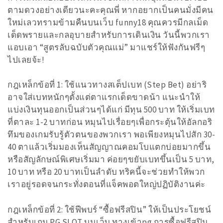
ตามดวงอย่างเดียวนะคะคุณพี่ หากอยากเป็นคนมั่งมีคน
ใหม่เลวทรามข้ามคืนบนเว็บ funny18 คุณควรมีกลเม็ด
เด็ดพรายและกลอุบายสำหรับการเดินเงิน วันนี้พวกเรา
แอบเอา “สูตรลับฉบับตัวคุณแม่” มาแชร์ให้ฟังกันฟรีๆ
ไปเลยจ้ะ!
กฎเหล็กข้อที่ 1: ใช้แนวทางสเต็ปเบท (Step Bet) อย่าริ
อาจใส่เบทหนักๆตั้งแต่ตาแรกเด็ดขาดน้า แนะนำให้
แบ่งเงินทุนออกเป็นส่วนๆได้แก่ มีทุน 500 บาท ให้เริ่มเบท
ที่ตาละ 1-2 บาทก่อน หมุนไปเรื่อยๆเพื่อกระตุ้นให้อัลกอริ
ทึมของเกมรับรู้ตัวตนของพวกเรา พอเพียงหมุนไปสัก 30-
40 ตาแล้วเริ่มมองเห็นสัญญาณคอมโบแตกบ่อยมากขึ้น
หรือสัญลักษณ์พิเศษเริ่มมา ค่อยๆขยับเบทขึ้นเป็น 5 บาท,
10 บาท หรือ 20 บาทเป็นลำดับ ทริคนี้จะช่วยทำให้พวก
เราอยู่รอดจนกระทั่งตอนที่แจ็คพอตใหญ่ปฏิบัติงานค่ะ
กฎเหล็กข้อที่ 2: ใช้ฟีพบร์ “ซื้อฟรีสปิน” ให้เป็นประโยชน์
สำหรับเกม PG SLOT บนเว็บ ทางเข้าpg การซื้อฟรีสปิน