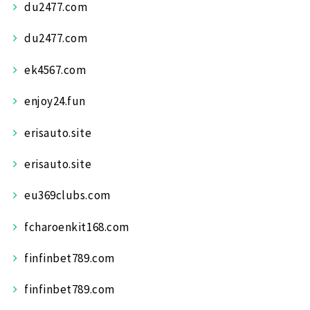
du2477.com
du2477.com
ek4567.com
enjoy24.fun
erisauto.site
erisauto.site
eu369clubs.com
fcharoenkit168.com
finfinbet789.com
finfinbet789.com