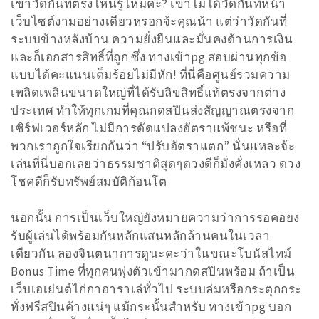
เขาวัดกันที่ตรงไหนรู้ไหมค่ะ? เขาไม่ได้วัดกันที่หน้า
เว็บไซต์งามอย่างเดียวหรอกจ้ะคุณน้า แต่ว่าวัดกันที่
ระบบข้างหลังบ้าน ความยั่งยืนและมั่นคงด้านการเงิน
และก็เอกสารสิทธิ์ที่ถูก ซึ่ง ทางเข้าpg สอบผ่านทุกข้อ
แบบได้คะแนนเต็มร้อยไม่มีหัก! ที่นี่คือศูนย์รวมความ
เพลิดเพลินขนาดใหญ่ที่ได้รับลิขสิทธิ์แท้ตรงจากต่าง
ประเทศ ทำให้ทุกเกมที่คุณกดสปินส่งสัญญาณตรงจาก
เซิร์ฟเวอร์หลัก ไม่มีการดัดแปลงอัตราแพ้ชนะ หรือที่
พวกเราถูกใจเรียกกันว่า “ปรับอัตราแตก” นั่นแหละจ้ะ
เล่นที่นี่บอกเลยว่าธรรมชาติสุดๆดวงดีก็มั่งคั่งเหลว ดวง
โชคดีก็รับทรัพย์สมบัติก้อนโต
นอกนั้น การเป็นเว็บใหญ่ยังหมายความว่าการรอคอยง
รับผู้เล่นได้พร้อมกันหลักแสนหลักล้านคนในเวลา
เดียวกัน ลองจินตนาการดูนะคะว่าในขณะโบนัสไทม์
Bonus Time ที่ทุกคนพุ่งตัวเข้ามากดสปินพร้อม ถ้าเป็น
เว็บเอเย่นต์ไก่กาอาราเล่ทั่วไป ระบบล่มหรือกระตุกกระ
ทั่งฟรีสปินค้างแน่ๆ แม้กระนั้นสำหรับ ทางเข้าpg บอก