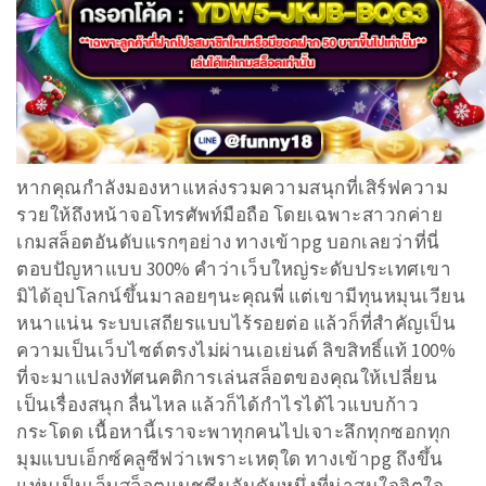
หากคุณกำลังมองหาแหล่งรวมความสนุกที่เสิร์ฟความ
รวยให้ถึงหน้าจอโทรศัพท์มือถือ โดยเฉพาะสาวกค่าย
เกมสล็อตอันดับแรกๆอย่าง ทางเข้าpg บอกเลยว่าที่นี่
ตอบปัญหาแบบ 300% คำว่าเว็บใหญ่ระดับประเทศเขา
มิได้อุปโลกน์ขึ้นมาลอยๆนะคุณพี่ แต่เขามีทุนหมุนเวียน
หนาแน่น ระบบเสถียรแบบไร้รอยต่อ แล้วก็ที่สำคัญเป็น
ความเป็นเว็บไซต์ตรงไม่ผ่านเอเย่นต์ ลิขสิทธิ์แท้ 100%
ที่จะมาแปลงทัศนคติการเล่นสล็อตของคุณให้เปลี่ยน
เป็นเรื่องสนุก ลื่นไหล แล้วก็ได้กำไรได้ไวแบบก้าว
กระโดด เนื้อหานี้เราจะพาทุกคนไปเจาะลึกทุกซอกทุก
มุมแบบเอ็กซ์คลูซีฟว่าเพราะเหตุใด ทางเข้าpg ถึงขึ้น