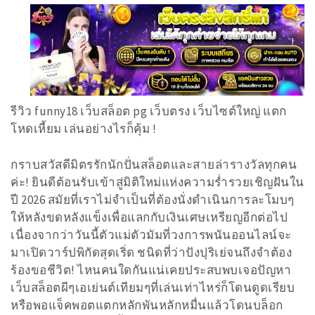
รีวิว funny18 เว็บสล็อต pg เว็บตรง เว็บไซต์ใหญ่ แตก
โหดเหี้ยม เล่นอย่างไรก็คุ้ม !
กราบสวัสดีมิตรรักนักปั่นสล็อตและสายล่ารางวัลทุกคน
ค่ะ! ยินดีต้อนรับเข้าสู่มิติใหม่แห่งความร่ำรวยเชิญฝันใน
ปี 2026 สมัยที่เราไม่จำเป็นที่ต้องนั่งดำเนินการละโมบๆ
ให้หลังขดหลังแข็งเพื่อแลกกับเงินเศษเหรียญอีกต่อไป
เนื่องจากว่าวันนี้ตัวแม่ตัวมัมที่วงการพนันออนไลน์จะ
มาเปิดวาร์ปพิกัดสุดเริ่ด ชนิดที่ว่าปังปุริเย่จนถึงจำต้อง
ร้องขอชีวิต! ไหนคนใดกันแน่เคยประสบพบเจอปัญหา
เว็บสล็อตผีๆเอเย่นต์เทียมๆที่เล่นเท่าไหร่ก็โดนดูดเรียบ
หรือพอแจ็คพอตแตกหลักพันหลักหมื่นแล้วโดนบล็อก