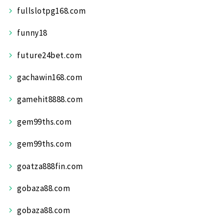
fullslotpg168.com
funny18
future24bet.com
gachawin168.com
gamehit8888.com
gem99ths.com
gem99ths.com
goatza888fin.com
gobaza88.com
gobaza88.com