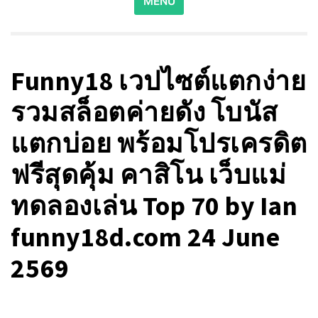
MENU
for:
Funny18 เวปไซต์แตกง่าย
รวมสล็อตค่ายดัง โบนัส
แตกบ่อย พร้อมโปรเครดิต
ฟรีสุดคุ้ม คาสิโน เว็บแม่
ทดลองเล่น Top 70 by Ian
funny18d.com 24 June
2569