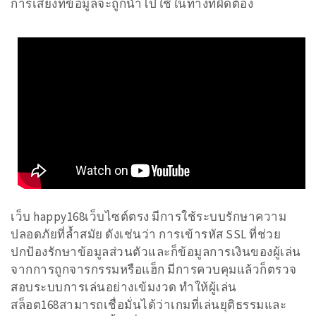
การเสี่ยงที่ข้อมูลจะถูกนำไปใช้ในทางที่ผิดต้อง
เว็บ happy168เว็บไซต์ตรง มีการใช้ระบบรักษาความ
ปลอดภัยที่ล้ำสมัย ดังเช่นว่า การเข้ารหัส SSL ที่ช่วย
ปกป้องรักษาข้อมูลส่วนตัวและก็ข้อมูลการเงินของผู้เล่น
จากการถูกจารกรรมหรือแฮ็ก มีการควบคุมแล้วก็ตรวจ
สอบระบบการเล่นอย่างเข้มงวด ทำให้ผู้เล่น
สล็อต168สามารถเชื่อมั่นได้ว่าเกมที่เล่นยุติธรรมและ