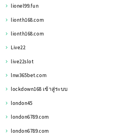
lionel99.fun
lionth168.com
lionth168.com
Live22
live22slot
lnw365bet.com
lockdown168 เข้าสู่ระบบ
london45
london6789.com
london6789.com