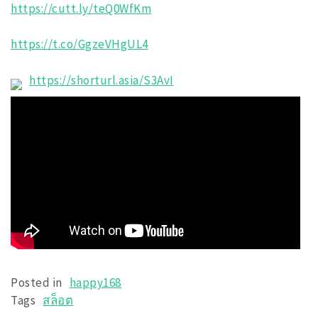
https://cutt.ly/teQ0WfKm
https://t.co/GgzeVHgUL4
https://shorturl.asia/S3AvI
Posted in
happy168
Tags
สล็อต