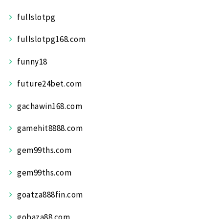
fullslotpg
fullslotpg168.com
funny18
future24bet.com
gachawin168.com
gamehit8888.com
gem99ths.com
gem99ths.com
goatza888fin.com
gobaza88.com