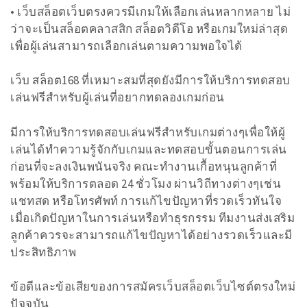
• เว็บสล็อตเว็บตรงควรมีเกมให้เลือกเล่นหลากหลาย ไม่
ว่าจะเป็นสล็อตคลาสสิก สล็อตวิดีโอ หรือเกมใหม่ล่าสุด
เพื่อผู้เล่นสามารถเลือกเล่นตามความพอใจได้
เว็บ สล็อต168 ที่เหมาะสมที่สุดยังมีการให้บริการทดสอบ
เล่นฟรีสำหรับผู้เล่นที่อยากทดลองเกมก่อน
มีการให้บริการทดสอบเล่นฟรีสำหรับเกมต่างๆเพื่อให้ผู้
เล่นได้ทำความรู้จักกับเกมและทดสอบขั้นตอนการเล่น
ก่อนที่จะลงเงินพนันจริง คณะทำงานเกื้อหนุนลูกค้าที่
พร้อมให้บริการตลอด 24 ชั่วโมง ผ่านวิถีทางต่างๆเช่น
แชทสด หรือโทรศัพท์ การแก้ไขปัญหาที่รวดเร็วทันใจ
เมื่อเกิดปัญหาในการเล่นหรือทำธุรกรรม ทีมงานส่งเสริม
ลูกค้าควรจะสามารถแก้ไขปัญหาได้อย่างรวดเร็วและมี
ประสิทธิภาพ
ข้อดีและข้อเสียของการสมัครเว็บสล็อตเว็บไซต์ตรงใหม่
ปัจจุบัน