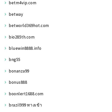
betm4vip.com
betway
betworld369hot.com
bio285th.com
bluewin8888.info
bng55
bonanza99
bonus888
boonlert1688.com
brazil999 ทางเข้า