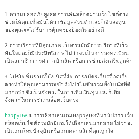
1. ความปลอดภัยสูงสุด การเล่นสล็อตผ่านเว็บไซต์ตรง
ช่วยให้คุณเชื่อมั่นได้ว่าข้อมูลส่วนตัวและก็เงินลงทุน
ของคุณจะได้รับการคุ้มครองป้องกันอย่างดี
2. การบริการที่มีคุณภาพ เว็บตรงมักมีการบริการที่เร็ว
ทันใจและก็มีประสิทธิภาพ ไม่ว่าจะเป็นการลงทะเบียน
เป็นสมาชิก การฝาก-เบิกเงิน หรือการช่วยส่งเสริมลูกค้า
3. โปรโมชั่นรวมทั้งโบนัสที่คุ้ม การสมัครเว็บสล็อตเว็บ
ตรงทำให้คุณสามารถเข้าถึงโปรโมชั่นรวมทั้งโบนัสที่ดี
มากกว่า ซึ่งเป็นจังหวะในการเพิ่มเงินทุนและก็เพิ่ม
จังหวะในการชนะสล็อตเว็บตรง
happy168
4. การเลือกเล่นเกมHappy168ที่นานัปการ เว็บ
สล็อตเว็บไซต์ตรงมักมีเกมให้เลือกเล่นมากมาย ไม่ว่าจะ
เป็นเกมใหม่ปัจจุบันหรือเกมคลาสสิกที่คุณถูกใจ