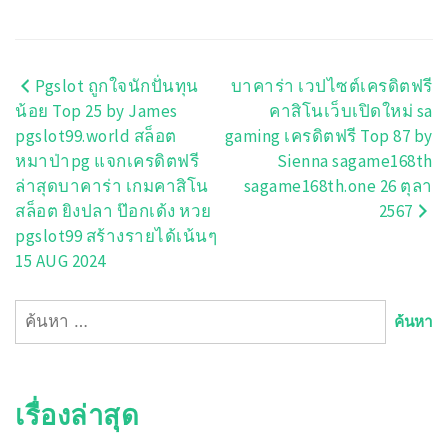
Pgslot ถูกใจนักปั่นทุน
บาคาร่า เวปไซต์เครดิตฟรี
แนะแนว
น้อย Top 25 by James
คาสิโนเว็บเปิดใหม่ sa
เรื่อง
pgslot99.world สล็อต
gaming เครดิตฟรี Top 87 by
หมาป่าpg แจกเครดิตฟรี
Sienna sagame168th
ล่าสุดบาคาร่า เกมคาสิโน
sagame168th.one 26 ตุลา
สล็อต ยิงปลา ป๊อกเด้ง หวย
2567
pgslot99 สร้างรายได้เน้นๆ
15 AUG 2024
ค้นหา
สำหรับ:
เรื่องล่าสุด