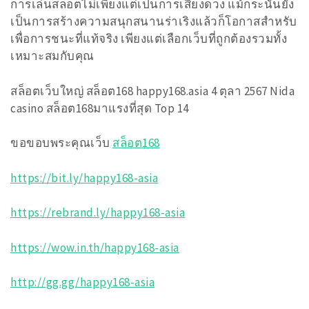
การเล่นสล็อตไม่เพียงแต่เป็นการเสี่ยงดวง แม้กระนั้นยัง
เป็นการสร้างความสนุกสนานร่าเริงแล้วก็โอกาสสำหรับ
เพื่อการชนะที่แท้จริง เพียงแต่เลือกเว็บที่ถูกต้องรวมทั้ง
เหมาะสมกับคุณ
สล็อตเว็บใหญ่ สล็อต168 happy168.asia 4 ตุลา 2567 Nida
casino สล็อต168มาแรงที่สุด Top 14
ขอขอบพระคุณเว็บ
สล็อต168
https://bit.ly/happy168-asia
https://rebrand.ly/happy168-asia
https://wow.in.th/happy168-asia
http://gg.gg/happy168-asia