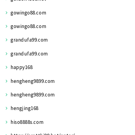
gowingo88.com
gowingo88.com
grandufa99.com
grandufa99.com
happy168
hengheng9899.com
hengheng9899.com
hengjing168
hiso8888s.com