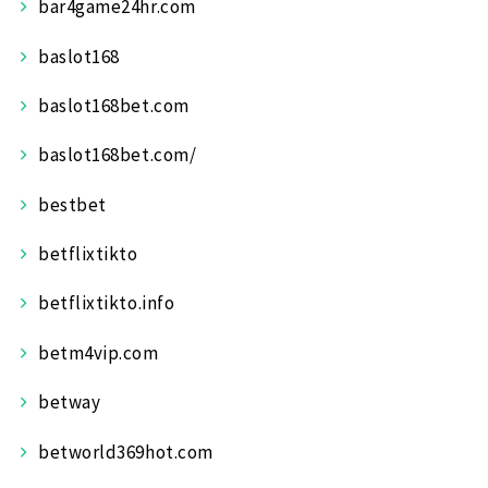
bar4game24hr.com
baslot168
baslot168bet.com
baslot168bet.com/
bestbet
betflixtikto
betflixtikto.info
betm4vip.com
betway
betworld369hot.com