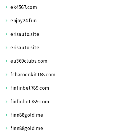
ek4567.com
enjoy24.fun
erisauto.site
erisauto.site
eu369clubs.com
fcharoenkit168.com
finfinbet789.com
finfinbet789.com
finn88gold.me
finn88gold.me