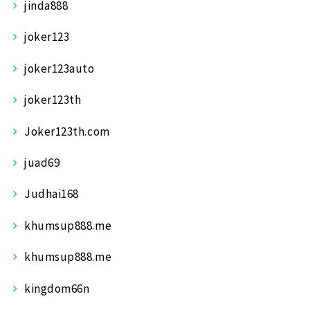
jinda888
joker123
joker123auto
joker123th
Joker123th.com
juad69
Judhai168
khumsup888.me
khumsup888.me
kingdom66n