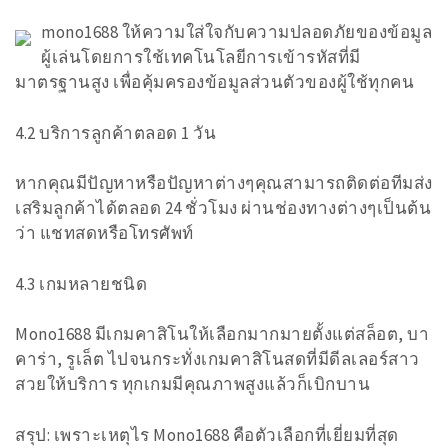
mono1688 ให้ความใส่ใจกับความปลอดภัยของข้อมูล
ผู้เล่นโดยการใช้เทคโนโลยีการเข้ารหัสที่มี
มาตรฐานสูง เพื่อคุ้มครองข้อมูลส่วนตัวของผู้ใช้ทุกคน
4.2 บริการลูกค้าตลอด 1 วัน
หากคุณมีปัญหาหรือปัญหาต่างๆคุณสามารถติดต่อทีมส่ง
เสริมลูกค้าได้ตลอด 24 ชั่วโมง ผ่านช่องทางต่างๆเป็นต้น
ว่า แชทสดหรือโทรศัพท์
4.3 เกมหลายชนิด
Mono1688 มีเกมคาสิโนให้เลือกมากมายตั้งแต่สล็อต, บา
คาร่า, รูเล็ต ไปจนกระทั่งเกมคาสิโนสดที่มีดีลเลอร์สาว
สวยให้บริการ ทุกเกมมีคุณภาพสูงแล้วก็เบิกบาน
สรุป: เพราะเหตุไร Mono1688 คือตัวเลือกที่เยี่ยมที่สุด