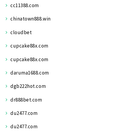
cc11388.com
chinatown888.win
cloudbet
cupcake88x.com
cupcake88x.com
daruma1688.com
dgb222hot.com
dr888bet.com
du2477.com
du2477.com