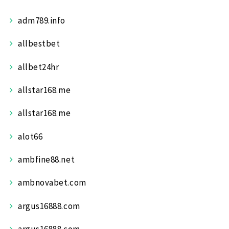
adm789.info
allbestbet
allbet24hr
allstar168.me
allstar168.me
alot66
ambfine88.net
ambnovabet.com
argus16888.com