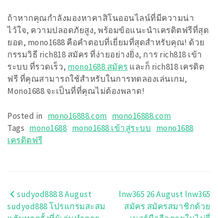
ถ้าหากคุณกำลังมองหาคาสิโนออนไลน์ที่มีความน่า
ไว้ใจ, ความปลอดภัยสูง, พร้อมข้อแนะนำเครดิตฟรีที่สุด
ยอด, mono1688 คือคำตอบที่เยี่ยมที่สุดสำหรับคุณ! ด้วย
กรรมวิธี rich818 สมัคร ที่ง่ายอย่างยิ่ง, การ rich818 เข้า
ระบบ ที่รวดเร็ว,
mono1688 สมัคร
และก็ rich818 เครดิต
ฟรี ที่คุณสามารถใช้สำหรับในการทดลองเล่นเกม,
Mono1688 จะเป็นที่ที่คุณไม่ต้องพลาด!
Posted in
mono16888.com
mono16888.com
Tags
mono1688
mono1688 เข้าสู่ระบบ
mono1688
เครดิตฟรี
sudyod888 8 August
lnw365 26 August lnw365
แนะแนว
sudyod888 โปรแกรมสะสม
สมัคร สมัครสมาชิกด้วย
เรื่อง