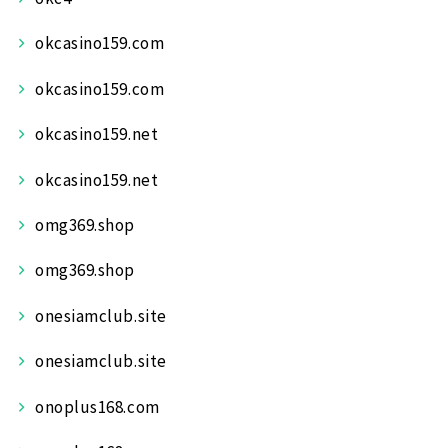
okcasino159.com
okcasino159.com
okcasino159.net
okcasino159.net
omg369.shop
omg369.shop
onesiamclub.site
onesiamclub.site
onoplus168.com