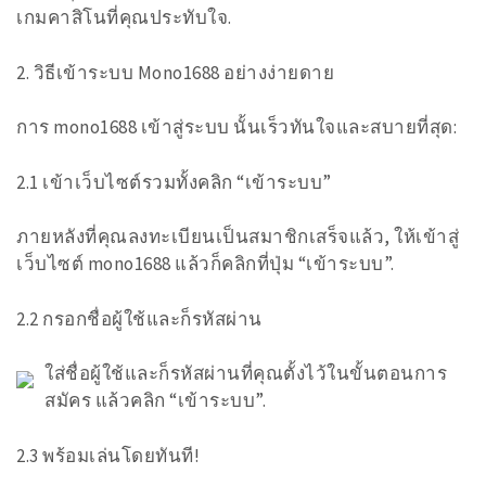
เกมคาสิโนที่คุณประทับใจ.
2. วิธีเข้าระบบ Mono1688 อย่างง่ายดาย
การ mono1688 เข้าสู่ระบบ นั้นเร็วทันใจและสบายที่สุด:
2.1 เข้าเว็บไซต์รวมทั้งคลิก “เข้าระบบ”
ภายหลังที่คุณลงทะเบียนเป็นสมาชิกเสร็จแล้ว, ให้เข้าสู่
เว็บไซต์ mono1688 แล้วก็คลิกที่ปุ่ม “เข้าระบบ”.
2.2 กรอกชื่อผู้ใช้และก็รหัสผ่าน
ใส่ชื่อผู้ใช้และก็รหัสผ่านที่คุณตั้งไว้ในขั้นตอนการ
สมัคร แล้วคลิก “เข้าระบบ”.
2.3 พร้อมเล่นโดยทันที!