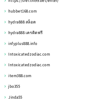
https://sretthi99.bet/enter/
hubbet168.com
hydra888 สล็อต
hydra888 เครดิตฟรี
infyplus888.info
Intoxicatedzodiac.com
Intoxicatedzodiac.com
item388.com
jbo355
Jinda55