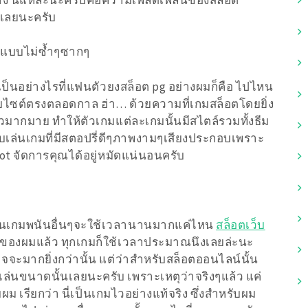
้เลยนะครับ
นุกแบบไม่ซ้ำๆซากๆ
็นอย่างไรที่แฟนตัวยงสล็อต pg อย่างผมก็คือ ไปไหน
เว็บไซต์ตรงตลอดกาล ฮ่า… ด้วยความที่เกมสล็อตโดยยิ่ง
วมากมาย ทำให้ตัวเกมแต่ละเกมนั้นมีสไตล์รวมทั้งธีม
ชอบเล่นเกมที่มีสตอปรี่ดีๆภาพงามๆเสียงประกอบเพราะ
lot จัดการคุณได้อยู่หมัดแน่นอนครับ
เล่นเกมพนันอื่นๆจะใช้เวลานานมากแค่ไหน
สล็อตเว็บ
ของผมแล้ว ทุกเกมก็ใช้เวลาประมาณนึงเลยล่ะนะ
็อาจจะมากยิ่งกว่านั้น แต่ว่าสำหรับสล็อตออนไลน์นั้น
รเล่นขนาดนั้นเลยนะครับ เพราะเหตุว่าจริงๆแล้ว แค่
บผม เรียกว่า นี่เป็นเกมไวอย่างแท้จริง ซึ่งสำหรับผม