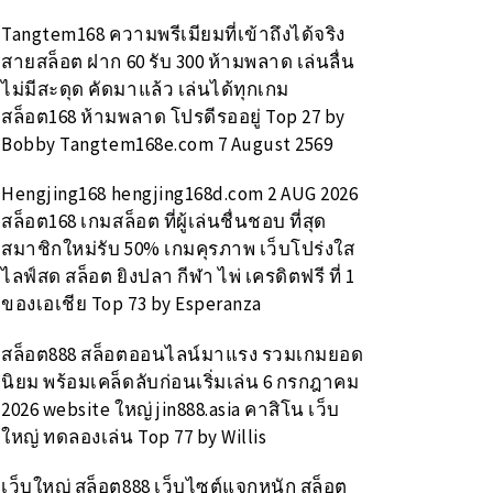
Tangtem168 ความพรีเมียมที่เข้าถึงได้จริง
สายสล็อต ฝาก 60 รับ 300 ห้ามพลาด เล่นลื่น
ไม่มีสะดุด คัดมาแล้ว เล่นได้ทุกเกม
สล็อต168 ห้ามพลาด โปรดีรออยู่ Top 27 by
Bobby Tangtem168e.com 7 August 2569
Hengjing168 hengjing168d.com 2 AUG 2026
สล็อต168 เกมสล็อต ที่ผู้เล่นชื่นชอบ ที่สุด
สมาชิกใหม่รับ 50% เกมคุรภาพ เว็บโปร่งใส
ไลฟ์สด สล็อต ยิงปลา กีฬา ไพ่ เครดิตฟรี ที่ 1
ของเอเชีย Top 73 by Esperanza
สล็อต888 สล็อตออนไลน์มาแรง รวมเกมยอด
นิยม พร้อมเคล็ดลับก่อนเริ่มเล่น 6 กรกฎาคม
2026 website ใหญ่ jin888.asia คาสิโน เว็บ
ใหญ่ ทดลองเล่น Top 77 by Willis
เว็บใหญ่ สล็อต888 เว็บไซต์แจกหนัก สล็อต