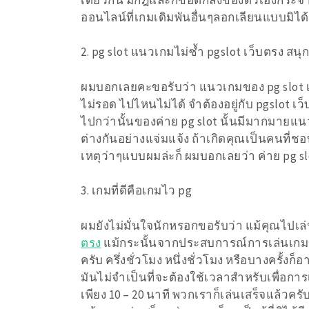
ออนไลน์ที่เกมเดิมพันอื่นๆลอกเลียนแบบมิได
2. pg slot แนวเกมไม่ซ้ำ pgslot เว็บตรง ส
ผมบอกเลยคะขอรับว่า แนวเกมของ pg slot เป
ไม่รอด ไปไหนไม่ได้ จำต้องอยู่กับ pgslot 
ไปกว่านั้นของค่าย pg slot นั้นมีมากมายแน
ต่างกันอย่างแจ่มแจ้ง ถ้าเกิดคุณเป็นคนที่
เหตุว่าๆแบบผมล่ะก็ ผมบอกเลยว่า ค่าย pg s
3. เกมที่ดีคือเกมไว pg
ผมยังไม่มั่นใจนักหรอกขอรับว่า แม้คุณไป
ตรง
แม้กระนั้นจากประสบการณ์การเล่นเกม
ครับ ครึ่งชั่วโมง หนึ่งชั่วโมง หรือบางครั้งก
มันไม่จำเป็นที่จะต้องใช้เวลาสำหรับเพื่อกา
เพียง 10 – 20 นาที พวกเราก็เล่นเสร็จแล้วครั