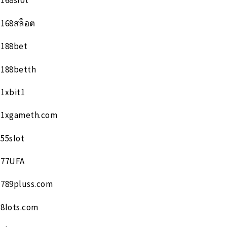
168slot
168สล็อต
188bet
188betth
1xbit1
1xgameth.com
55slot
77UFA
789pluss.com
8lots.com