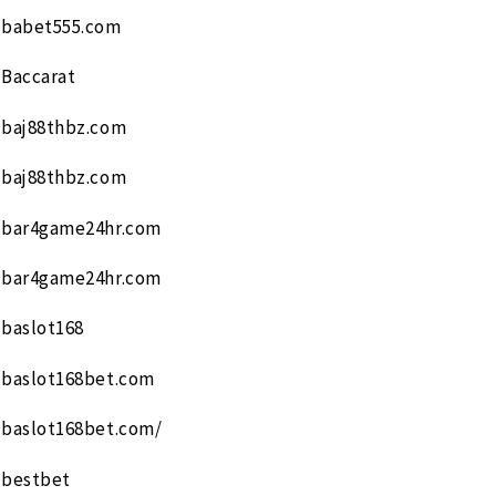
babet555.com
Baccarat
baj88thbz.com
baj88thbz.com
bar4game24hr.com
bar4game24hr.com
baslot168
baslot168bet.com
baslot168bet.com/
bestbet