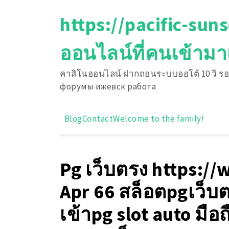
Skip
https://pacific-sunse
to
content
ออนไลน์ที่คนเข้ามาเ
คาสิโนออนไลน์ ฝากถอนระบบออโต้ 10 วิ รองรั
форумы ижевск работа
Blog
Contact
Welcome to the family!
Pg เว็บตรง https:/
Apr 66 สล็อตpgเว็บต
เข้าpg slot auto มือถ