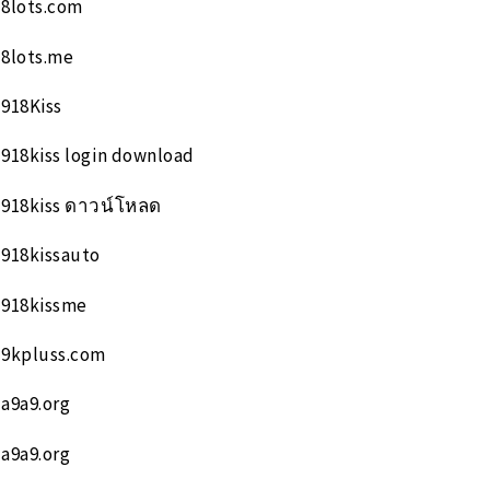
8lots.com
8lots.me
918Kiss
918kiss login download
918kiss ดาวน์โหลด
918kissauto
918kissme
9kpluss.com
a9a9.org
a9a9.org