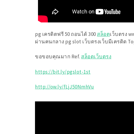
pg เครดิตฟรี 50 ถอนได้ 300
สล็อต
เว็บตรง ww
ผ่านคนกลาง pg slot เว็บตรงเว็บมีเครดิต To
ขอขอบคุณมาก Ref.
สล็อตเว็บตรง
https://bit.ly/pgslot-1st
http://ow.ly/fLjJ50NmhVu