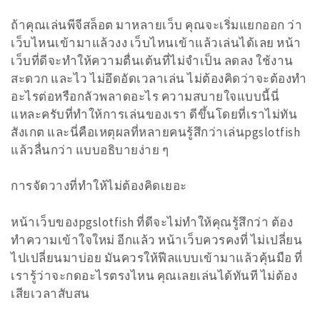
ถ้าคุณเล่นพีจีสล็อต มาหลายเว็บ คุณจะเริ่มแยกออก ว่า
เว็บไหนเข้ามาแล้วงง เว็บไหนเข้าแล้วเล่นได้เลย หน้า
เว็บที่ดีจะทำให้ความตื่นเต้นที่ไม่จำเป็น ลดลง ใช้งาน
สะดวก และไว ไม่อึดอัดเวลาเล่น ไม่ต้องคิดว่าจะต้องทำ
อะไรต่อหรือกลัวพลาดอะไร ความสบายใจแบบนี้นี่
แหละครับที่ทำให้การเล่นของเรา ดีขึ้นโดยที่เราไม่ทัน
สังเกต และนี่คือเหตุผลที่หลายคนรู้สึกว่าเล่นpgslotfish
แล้วลื่นกว่า แบบอธิบายง่าย ๆ
การจัดวางที่ทำให้ไม่ต้องคิดเยอะ
หน้าเว็บของpgslotfish ที่ดีจะไม่ทำให้คุณรู้สึกว่า ต้อง
ทำความเข้าใจใหม่ อีกแล้ว หน้าเว็บควรคงที่ ไม่เปลี่ยน
ไปเปลี่ยนมาบ่อย มันควรให้ฟีลแบบเข้ามาแล้วคุ้นมือ ที่
เรารู้ว่าจะกดอะไรตรงไหน คุณเลยเล่นได้ทันที ไม่ต้อง
เสียเวลาสับสน