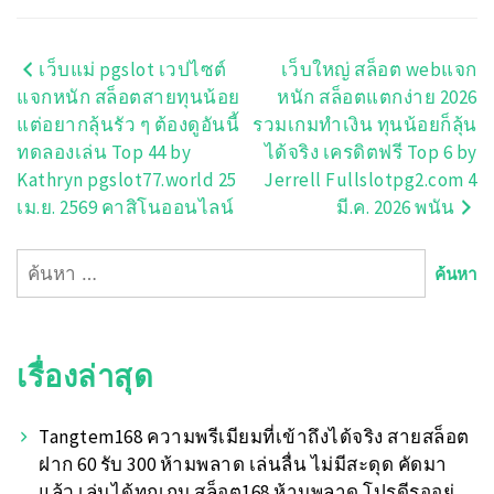
เว็บแม่ pgslot เวปไซต์
เว็บใหญ่ สล็อต webแจก
แนะแนว
แจกหนัก สล็อตสายทุนน้อย
หนัก สล็อตแตกง่าย 2026
เรื่อง
แต่อยากลุ้นรัว ๆ ต้องดูอันนี้
รวมเกมทำเงิน ทุนน้อยก็ลุ้น
ทดลองเล่น Top 44 by
ได้จริง เครดิตฟรี Top 6 by
Kathryn pgslot77.world 25
Jerrell Fullslotpg2.com 4
เม.ย. 2569 คาสิโนออนไลน์
มี.ค. 2026 พนัน
ค้นหา
สำหรับ:
เรื่องล่าสุด
Tangtem168 ความพรีเมียมที่เข้าถึงได้จริง สายสล็อต
ฝาก 60 รับ 300 ห้ามพลาด เล่นลื่น ไม่มีสะดุด คัดมา
แล้ว เล่นได้ทุกเกม สล็อต168 ห้ามพลาด โปรดีรออยู่