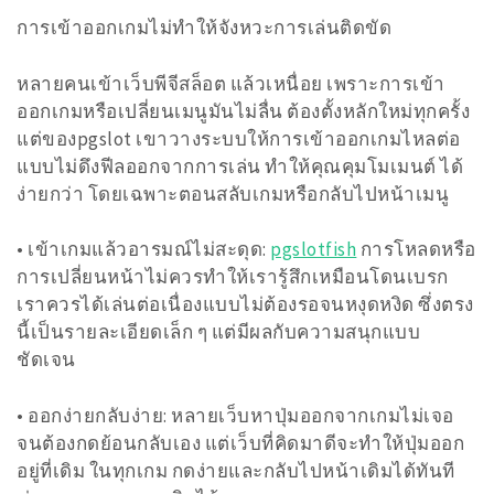
การเข้าออกเกมไม่ทำให้จังหวะการเล่นติดขัด
หลายคนเข้าเว็บพีจีสล็อต แล้วเหนื่อย เพราะการเข้า
ออกเกมหรือเปลี่ยนเมนูมันไม่ลื่น ต้องตั้งหลักใหม่ทุกครั้ง
แต่ของpgslot เขาวางระบบให้การเข้าออกเกมไหลต่อ
แบบไม่ดึงฟีลออกจากการเล่น ทำให้คุณคุมโมเมนต์ ได้
ง่ายกว่า โดยเฉพาะตอนสลับเกมหรือกลับไปหน้าเมนู
• เข้าเกมแล้วอารมณ์ไม่สะดุด:
pgslotfish
การโหลดหรือ
การเปลี่ยนหน้าไม่ควรทำให้เรารู้สึกเหมือนโดนเบรก
เราควรได้เล่นต่อเนื่องแบบไม่ต้องรอจนหงุดหงิด ซึ่งตรง
นี้เป็นรายละเอียดเล็ก ๆ แต่มีผลกับความสนุกแบบ
ชัดเจน
• ออกง่ายกลับง่าย: หลายเว็บหาปุ่มออกจากเกมไม่เจอ
จนต้องกดย้อนกลับเอง แต่เว็บที่คิดมาดีจะทำให้ปุ่มออก
อยู่ที่เดิม ในทุกเกม กดง่ายและกลับไปหน้าเดิมได้ทันที