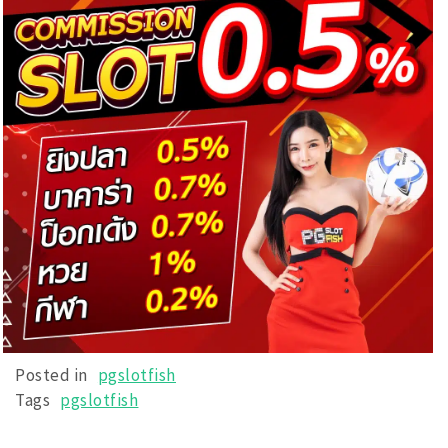
Posted in
pgslotfish
Tags
pgslotfish