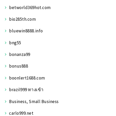
betworld369hot.com
bio285th.com
bluewin8888.info
bng55
bonanza99
bonus888
boonlert1688.com
brazil999 ทางเข้า
Business, Small Business
carlo999.net