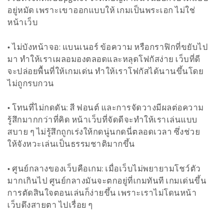
อยู่หมัด เพราะเขาออกแบบให้ เกมเป็นพระเอก ไม่ใช่
หน้าเว็บ
• ไม่บังหน้าจอ: แบนเนอร์ ข้อความ หรือกราฟิกที่ขยับไป
มา ทำให้เราเผลอมองตลอดและหลุดโฟกัสง่าย เว็บที่ดี
จะปล่อยพื้นที่ให้เกมเด่น ทำให้เราโฟกัสได้นานขึ้นโดย
ไม่ถูกรบกวน
• โทนที่ไม่กดดัน: สี ฟอนต์ และการจัดวางมีผลต่อความ
รู้สึกมากกว่าที่คิด หน้าเว็บที่จัดดีจะทำให้เราเล่นแบบ
สบาย ๆ ไม่รู้สึกถูกเร่งให้กดนู่นกดนี่ตลอดเวลา ซึ่งช่วย
ให้จังหวะเล่นเป็นธรรมชาติมากขึ้น
• ศูนย์กลางของเว็บคือเกม: เมื่อเว็บไม่พยายามโชว์ตัว
มากเกินไป ศูนย์กลางมันจะตกอยู่ที่เกมทันที เกมเด่นขึ้น
การตัดสินใจตอนเล่นก็ง่ายขึ้น เพราะเราไม่โดนหน้า
เว็บดึงสายตา ไปเรื่อย ๆ