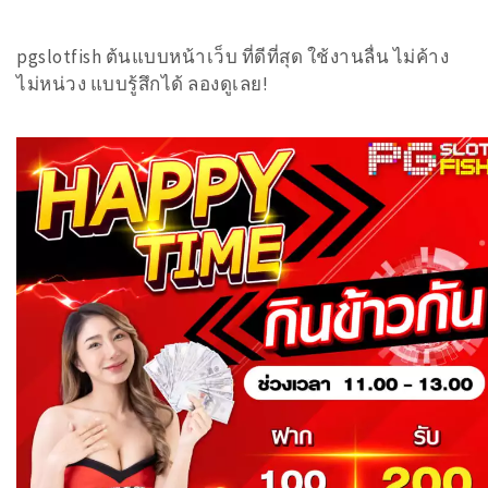
pgslotfish ต้นแบบหน้าเว็บ ที่ดีที่สุด ใช้งานลื่น ไม่ค้าง
ไม่หน่วง แบบรู้สึกได้ ลองดูเลย!