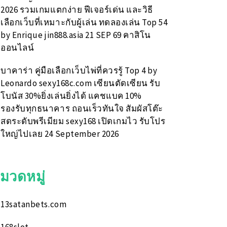
2026 รวมเกมแตกง่าย ฟีเจอร์เด่น และวิธี
เลือกเว็บที่เหมาะกับผู้เล่น ทดลองเล่น Top 54
by Enrique jin888.asia 21 SEP 69 คาสิโน
ออนไลน์
บาคาร่า คู่มือเลือกเว็บไพ่ที่ควรรู้ Top 4 by
Leonardo sexy168c.com เซียนตัดเซียน รับ
โบนัส 30%ยิ่งเล่นยิ่งได้ แคชแบค 10%
รองรับทุกธนาคาร ถอนเร็วทันใจ สัมผัสโต๊ะ
สดระดับพรีเมียม sexy168 เปิดเกมไว รับโปร
ใหญ่ไปเลย 24 September 2026
มวดหมู่
13satanbets.com