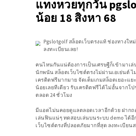
แทงหวยทุกวัน pgslot
น้อย 18 สิงหา 68
Pgslotgolf สล็อตเว็บตรงแท้ ช่องทางใหม
ลงทะเบียนเลย!
คนไหนกันแน่ต้องการเป็นเศรษฐีก็เข้ามาเล
นักพนัน สล็อตเว็บไซต์ตรงไม่ผ่านเอเย่นต์ ไ
เครดิตฟรีมากมาย จัดเต็มเกมสล็อตเยอะแยะก
น้อยเลยทีเดียว รับเครดิตฟรีได้ไม่อั้นจาก
ตลอด 24 ชั่วโมง
มีแอดไม่นคอยดูแลตลอดเวลาอีกด้วย ฝากถอนง
เล่นฟินแน่ๆ ทดสอบเล่นบนระบบ demo ได้อีก
เว็บไซต์ตรงที่ปลอดภัยมากที่สุด ลงทะเบีย