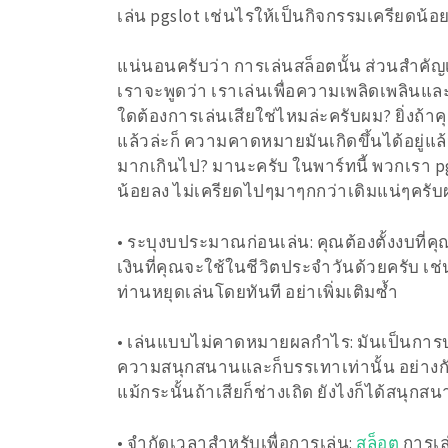
เล่น pgslot เช่นไรให้เป็นกิจกรรมเครียดน้อ
แน่นอนครับว่า การเล่นสล็อตนั้น ส่วนสำค
เราจะพูดว่า เราเล่นเพื่อความเพลิดเพลินและก็ค
ใดต้องการเล่นเสียใช่ไหมล่ะครับผม? ยิ่งถ
แล้วล่ะก็ ความคาดหมายมันเกิดขึ้นได้อยู่แ
มากเกินไป? มานะครับ ในพาร์ทนี้ พวกเรา 
น้อยลง ไม่เครียดไปๆมาๆกกว่าเดิมแน่ๆครั
• ระบุงบประมาณก่อนเล่น: คุณต้องตั้งงบที่ค
เงินที่คุณจะใช้ในชีวิตประจำวันด้วยครับ เช่
ท่านหยุดเล่นโดยทันที อย่าเพิ่มเติมซ้ำ
• เล่นแบบไม่คาดหมายผลกำไร: มันเป็นการปร
ความสนุกสนานและก็บรรเทาเท่านั้น อย่างกับ
แม้กระนั้นถ้าเสียก็ช่างเถิด ยังไงก็ได้สนุกส
• จำกัดเวลาสำหรับเพื่อการเล่น:
สล็อต
การเล่