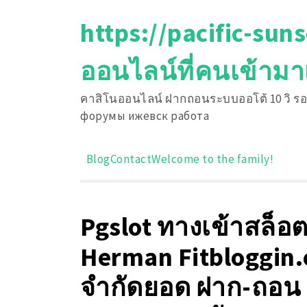
Skip
https://pacific-sunse
to
content
ออนไลน์ที่คนเข้ามาเ
คาสิโนออนไลน์ ฝากถอนระบบออโต้ 10 วิ รองรั
форумы ижевск работа
Blog
Contact
Welcome to the family!
Pgslot ทางเข้าสล็อต
Herman Fitbloggin.
จำกัดยอด ฝาก-ถอน 