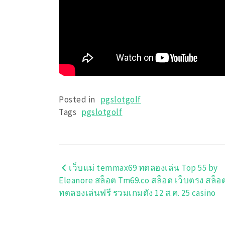
Posted in
pgslotgolf
Tags
pgslotgolf
เว็บแม่ temmax69 ทดลองเล่น Top 55 by
แนะแนว
Eleanore สล็อต Tm69.co สล็อต เว็บตรง สล็อ
เรื่อง
ทดลองเล่นฟรี รวมเกมดัง 12 ส.ค. 25 casino