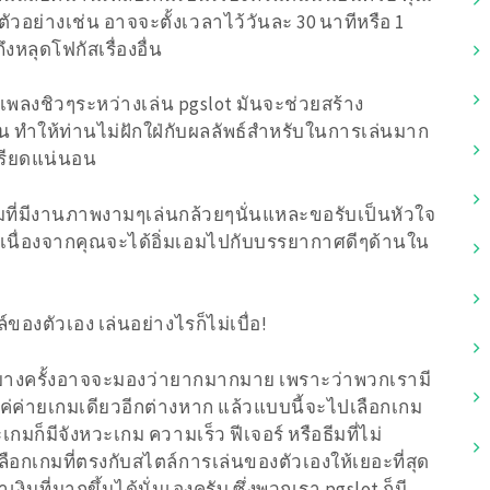
วอย่างเช่น อาจจะตั้งเวลาไว้วันละ 30 นาทีหรือ 1
ึงหลุดโฟกัสเรื่องอื่น
เพลงชิวๆระหว่างเล่น pgslot มันจะช่วยสร้าง
น ทำให้ท่านไม่ฝักใฝ่กับผลลัพธ์สำหรับในการเล่นมาก
ครียดแน่นอน
มที่มีงานภาพงามๆเล่นกล้วยๆนั่นแหละขอรับเป็นหัวใจ
 เนื่องจากคุณจะได้อิ่มเอมไปกับบรรยากาศดีๆด้านใน
องตัวเอง เล่นอย่างไรก็ไม่เบื่อ!
นบางครั้งอาจจะมองว่ายากมากมาย เพราะว่าพวกเรามี
แค่ค่ายเกมเดียวอีกต่างหาก แล้วแบบนี้จะไปเลือกเกม
กมก็มีจังหวะเกม ความเร็ว ฟีเจอร์ หรือธีมที่ไม่
งเลือกเกมที่ตรงกับสไตล์การเล่นของตัวเองให้เยอะที่สุด
งินที่มากขึ้นได้นั่นเองครับ ซึ่งพวกเรา pgslot ก็มี