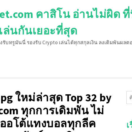
t.com คาสิโน อ่านไม่ผิด ที่น
ล่นกันเยอะที่สุด
บทรูมันนี่ รองรับ Crypto เล่นได้ทุกสกุลเงิน ลงเดิมพันผล
Search
for:
pg ใหม่ล่าสุด Top 32 by
ค้
สำ
com ทุกการเดิมพัน ไม่
ออโต้แทงบอลทุกลีค
เ