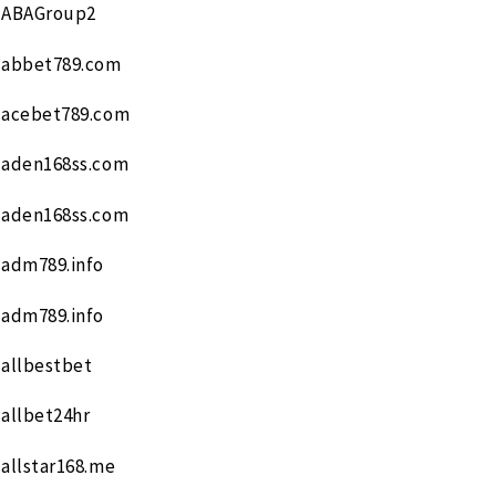
ABAGroup2
abbet789.com
acebet789.com
aden168ss.com
aden168ss.com
adm789.info
adm789.info
allbestbet
allbet24hr
allstar168.me