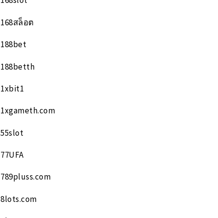
168slot
168สล็อต
188bet
188betth
1xbit1
1xgameth.com
55slot
77UFA
789pluss.com
8lots.com