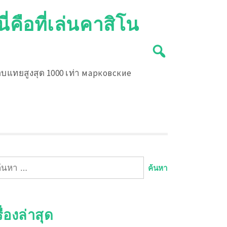
ี่คือที่เล่นคาสิโน
ตอบแทยสูงสุด 1000 เท่า марковские
นหา
หรับ:
รื่องล่าสุด