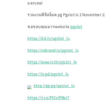
แจกเลย!
รวมเกมพีจีสล็อต pg Pgslot.lv 2 November 2
ขอขอบคุณมากwebsite
pgslot
https://bit.ly/pgslot_lv
https://rebrand.ly/pgslot_lv
https://wow.in.th/pgslot_lv
https://is.gd/pgslot_lv
http://gg.gg/pgslot_lv
https://t.co/PICvYf9br7