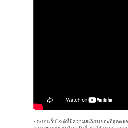
• ระบบเว็บไซต์ที่มีความสเถียรเยอะที่สุดตล