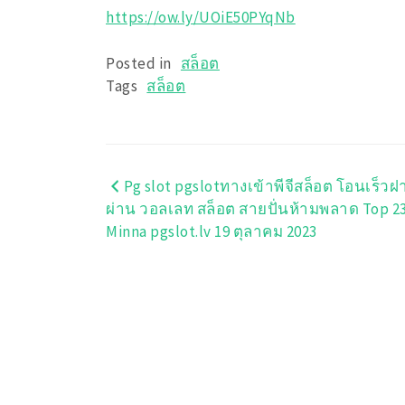
https://ow.ly/UOiE50PYqNb
Posted in
สล็อต
Tags
สล็อต
Pg slot pgslotทางเข้าพีจีสล็อต โอนเร็วฝ
แนะแนว
ผ่าน วอลเลท สล็อต สายปั่นห้ามพลาด Top 2
เรื่อง
Minna pgslot.lv 19 ตุลาคม 2023