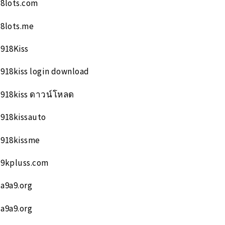
8lots.com
8lots.me
918Kiss
918kiss login download
918kiss ดาวน์โหลด
918kissauto
918kissme
9kpluss.com
a9a9.org
a9a9.org