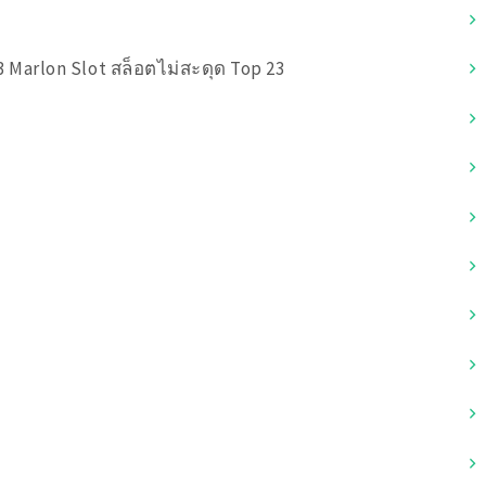
3 Marlon Slot สล็อตไม่สะดุด Top 23