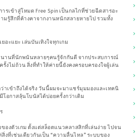
การเข้าสู่โหมด Free Spin เป็นกลไกที่ช่วยฉีดสารอะ
ามรู้สึกที่ค้างคาจากงานหนักสลายหายไป รวมทั้ง
สเยอะแยะ เล่นบันเทิงใจทุกเกม
ตำนานที่นักพนันหลายๆคนรู้จักกันดี จากประสบการณ์
รั้งไม่ถ้วน สิ่งที่ทำให้ค่ายนี้ยังคงครอบครองใจผู้เล่น
ึกว่าเข้าถึงได้จริง วันนี้ผมจะมาแชร์มุมมองและเทคนิ
มีโอกาสลุ้นโบนัสได้บ่อยครั้งกว่าเดิม
าร
ของตัวเกม ตั้งแต่สล็อตแนวคลาสสิกที่เล่นง่าย ไปจน
ต่สิ่งที่เช่นเดียวกันเป็น “ความลื่นไหล” ระบบของ