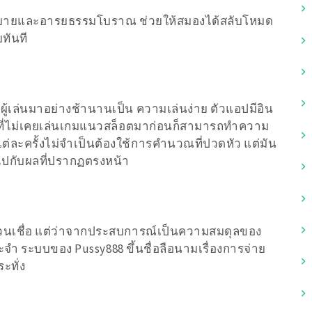
นิยายและอารยธรรมโบราณ ช่วยให้สมองได้สลับโหมด
ทันที
จผู้เล่นมาอย่างช้านานเป็น ความเล่นง่าย ตัวแอปมีอิน
ผู้ที่ไม่เคยเล่นเกมแนวสล็อตมาก่อนก็สามารถทำความ
ต่ละครั้งไม่จำเป็นต้องใช้การคำนวณที่ปวดหัว แต่มัน
กไปกับผลที่ปรากฏตรงหน้า
ชวนเชื่อ แต่ว่าจากประสบการณ์เป็นความสมดุลของ
ประจำ ระบบของ Pussy888 ขึ้นชื่อลือนามเรื่องการจ่าย
ะทั่ง