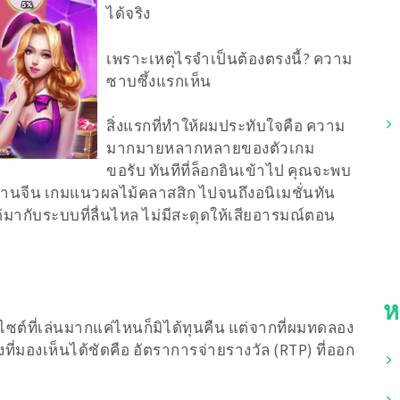
ได้จริง
เพราะเหตุไรจำเป็นต้องตรงนี้? ความ
ซาบซึ้งแรกเห็น
สิ่งแรกที่ทำให้ผมประทับใจคือ ความ
มากมายหลากหลายของตัวเกม
ขอรับ ทันทีที่ล็อกอินเข้าไป คุณจะพบ
านจีน เกมแนวผลไม้คลาสสิก ไปจนถึงอนิเมชั่นทัน
ต่มากับระบบที่ลื่นไหล ไม่มีสะดุดให้เสียอารมณ์ตอน
ห
ไซต์ที่เล่นมากแค่ไหนก็มิได้ทุนคืน แต่จากที่ผมทดลอง
่งที่มองเห็นได้ชัดคือ อัตราการจ่ายรางวัล (RTP) ที่ออก