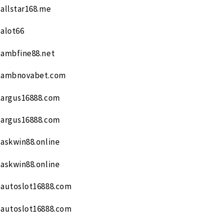
allstar168.me
alot66
ambfine88.net
ambnovabet.com
argus16888.com
argus16888.com
askwin88.online
askwin88.online
autoslot16888.com
autoslot16888.com