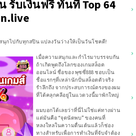
น รับเงินฟรี ทันที Top 64
n.live
นุกไปกับทุกสปิน แปลงวันว่างให้เป็นวันโชคดี!
เมื่อความสนุกและกำไรมาบรรจบกัน
ถ้าเกิดพูดถึงโลกของเกมสล็อต
ออนไลน์ ชื่อของ พุซซี่888 ชอบเป็น
ชื่อแรกๆที่เหล่านักปั่นสล็อตตัวจริง
รำลึกถึง จากประสบการณ์ตรงของผม
ที่ได้คลุกคลีอยู่ในแวดวงนี้มาพักใหญ่
ผมบอกได้เลยว่าที่นี่ไม่ใช่แค่ทางผ่าน
แต่มันคือ “จุดนัดพบ” ของคนที่
หลงใหลในความตื่นเต้นแล้วก็ช่อง
ทางสำหรับเพื่อการทำเงินที่จับจำต้อง