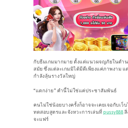
กับธีมเกมมากมาย ตั้งแต่แนวผจญภัยในตำน
สมัย ซึ่งแต่ละเกมมิได้มีดีเพียงแค่ภาพงาม แ
กำลังลุ้นรางวัลใหญ่
“แตกง่าย” คำนี้ไม่ใช่แค่ประชาสัมพันธ์
คนไม่ใช่น้อยบางครั้งก็อาจจะเคยเจอกับเว็บ
ทดสอบสูตรและจังหวะการเล่นที่
pussy888
สิ
จะแฟร์