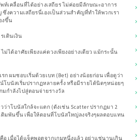
ท์เคลื่อนที่ได้อย่างเสถียร ไม่ค่อยมีลักษณะอาการ
ซึ่งความเสถียรนี่เองเป็นส่วนสำคัญที่ทำให้พวกเรา
งขึ้น
รเดินเงิน
ม่ได้อาศัยเพียงแค่ดวงเพียงอย่างเดียว แม้กระนั้น
แรก ผมชอบเริ่มด้วยเบท (Bet) อย่างน้อยก่อน เพื่อดูว่า
ษณ์โบนัสเริ่มปรากฏหลายครั้ง หรือมีรายได้นิดๆหน่อยๆ
กมกำลังไปสู่ตอนจ่ายรางวัล
ววว่าโบนัสใกล้จะแตก (ดังเช่น Scatter ปรากฏมา 2
เดิมพันขึ้น เพื่อให้ตอนที่โบนัสใหญ่ลงจริงๆผลตอบแทน
อคือ เมื่อได้แจ็คพอตจากเกมหนึ่งแล้ว อย่าแช่นานเกิน