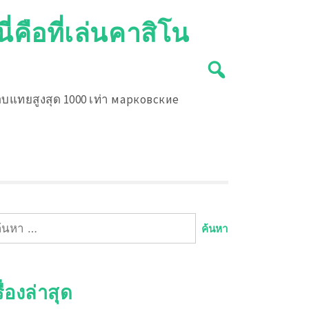
ี่คือที่เล่นคาสิโน
ตอบแทยสูงสุด 1000 เท่า марковские
นหา
หรับ:
รื่องล่าสุด