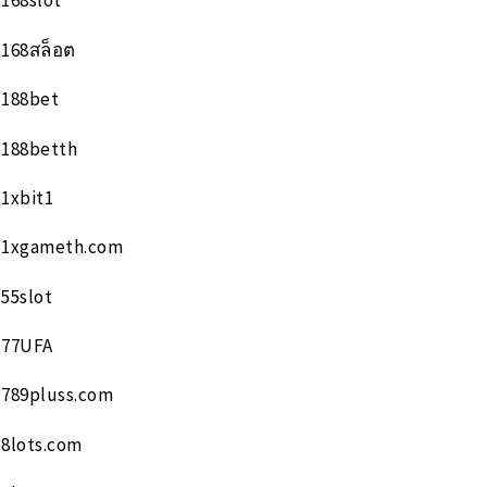
168slot
168สล็อต
188bet
188betth
1xbit1
1xgameth.com
55slot
77UFA
789pluss.com
8lots.com