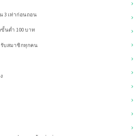
์น 3 เท่าก่อนถอน
ั้นต่ำ 100 บาท
ำหรับสมาชิกทุกคน
ิง