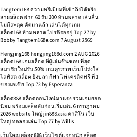
Tangtem168 ความพรีเมียมที่เข้าถึงได้จริง
สายสล็อต ฝาก 60 รับ 300 ห้ามพลาด เล่นลื่น
ไม่มีสะดุด คัดมาแล้ว เล่นได้ทุกเกม
สล็อต168 ห้ามพลาด โปรดีรออยู่ Top 27 by
Bobby Tangtem168e.com 7 August 2569
Hengjing168 hengjing168d.com 2 AUG 2026
สล็อต168 เกมสล็อต ที่ผู้เล่นชื่นชอบ ที่สุด
สมาชิกใหม่รับ 50% เกมคุรภาพ เว็บโปร่งใส
ไลฟ์สด สล็อต ยิงปลา กีฬา ไพ่ เครดิตฟรี ที่ 1
ของเอเชีย Top 73 by Esperanza
สล็อต888 สล็อตออนไลน์มาแรง รวมเกมยอด
นิยม พร้อมเคล็ดลับก่อนเริ่มเล่น 6 กรกฎาคม
2026 website ใหญ่ jin888.asia คาสิโน เว็บ
ใหญ่ ทดลองเล่น Top 77 by Willis
เว็บใหญ่ สล็อต888 เว็บไซต์แจกหนัก สล็อต