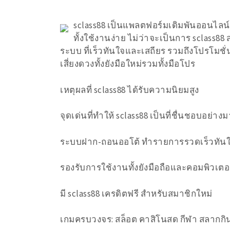
sclass88 เป็นแพลตฟอร์มเดิมพันออนไลน์ท
ทั้งใช้งานง่าย ไม่ว่าจะเป็นการ sclass88 ส
ระบบ ที่เร็วทันใจและเสถียร รวมถึงโปรโมชั่น
เสี่ยงดวงทั้งยังมือใหม่รวมทั้งมือโปร
เหตุผลที่ sclass88 ได้รับความนิยมสูง
จุดเด่นที่ทำให้ sclass88 เป็นที่ชื่นชอบอย่าง
ระบบฝาก-ถอนออโต้ ทำรายการรวดเร็วทันใจ
รองรับการใช้งานทั้งยังมือถือและคอมพิวเตอ
มี sclass88 เครดิตฟรี สำหรับสมาชิกใหม่
เกมครบวงจร: สล็อต คาสิโนสด กีฬา สลากกิ