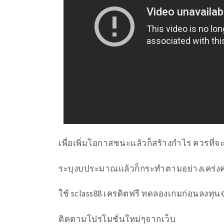
เพื่อเพิ่มโอกาสชนะแล้วก็สร้างกำไร ควรที่จะใ
ระบุงบประมาณแล้วก็กระทำตามอย่างเคร่งค
ใช้ sclass88 เครดิตฟรี ทดลองเกมก่อนลงทุนจ
ติดตามโปรโมชั่นใหม่ๆจากเว็บ