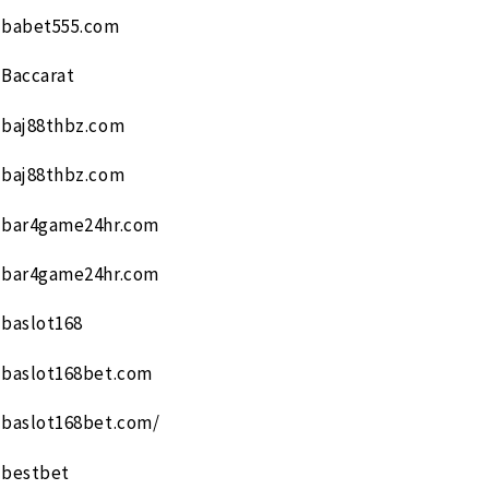
babet555.com
Baccarat
baj88thbz.com
baj88thbz.com
bar4game24hr.com
bar4game24hr.com
baslot168
baslot168bet.com
baslot168bet.com/
bestbet