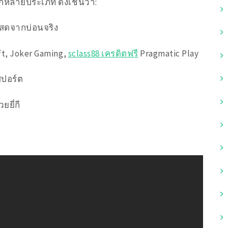
ากหลายประเภท ดังเช่นว่า:
อดสดจากบ่อนจริง
ft, Joker Gaming,
sclass88 เครดิตฟรี
Pragmatic Play
สปอร์ต
ยี่กี