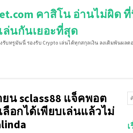
t.com คาสิโน อ่านไม่ผิด ที่น
ล่นกันเยอะที่สุด
บทรูมันนี่ รองรับ Crypto เล่นได้ทุกสกุลเงิน ลงเดิมพันผล
Search
for:
ายน sclass88 แจ็คพอต
ค้
สำ
เลือกได้เพียบเล่นแล้วไม่
alinda
เ