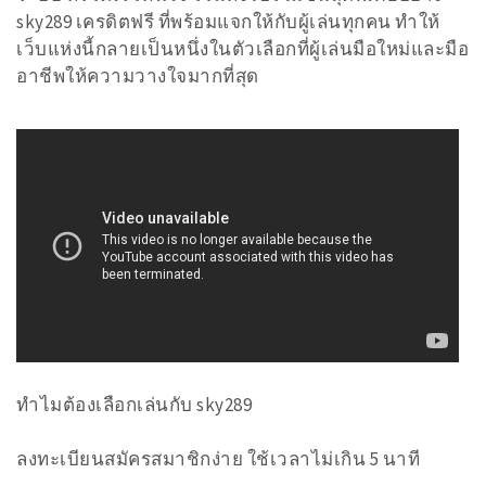
sky289 เครดิตฟรี ที่พร้อมแจกให้กับผู้เล่นทุกคน ทำให้
เว็บแห่งนี้กลายเป็นหนึ่งในตัวเลือกที่ผู้เล่นมือใหม่และมือ
อาชีพให้ความวางใจมากที่สุด
ทำไมต้องเลือกเล่นกับ sky289
ลงทะเบียนสมัครสมาชิกง่าย ใช้เวลาไม่เกิน 5 นาที