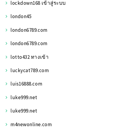
lockdown168 เข้าสู่ระบบ
london45
london6789.com
london6789.com
lotto432 ทางเข้า
luckycat789.com
luis16888.com
luke999.net
luke999.net
m4newonline.com