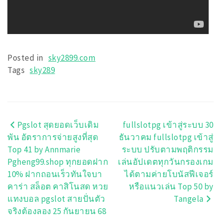
Posted in
sky2899.com
Tags
sky289
Pgslot สุดยอดเว็บเดิม
fullslotpg เข้าสู่ระบบ 30
แนะแนว
พัน อัตราการจ่ายสูงที่สุด
ธันวาคม fullslotpg เข้าสู่
เรื่อง
Top 41 by Annmarie
ระบบ ปรับตามพฤติกรรม
Pgheng99.shop ทุกยอดฝาก
เล่นอัปเดตทุกวันกรองเกม
10% ฝากถอนเร็วทันใจบา
ได้ตามค่ายโบนัสฟีเจอร์
คาร่า สล็อต คาสิโนสด หวย
หรือแนวเล่น Top 50 by
แทงบอล pgslot สายปั่นตัว
Tangela
จริงต้องลอง 25 กันยายน 68