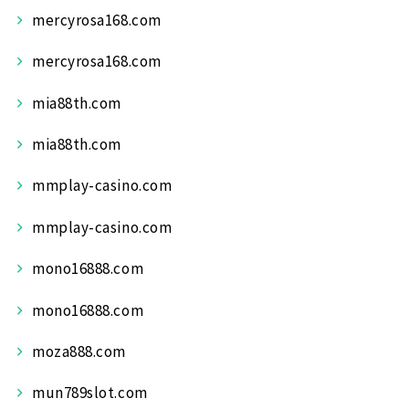
mercyrosa168.com
mercyrosa168.com
mia88th.com
mia88th.com
mmplay-casino.com
mmplay-casino.com
mono16888.com
mono16888.com
moza888.com
mun789slot.com