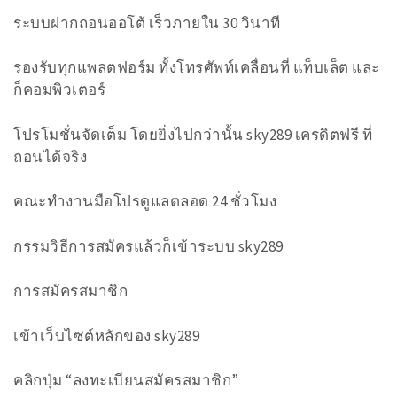
ระบบฝากถอนออโต้ เร็วภายใน 30 วินาที
รองรับทุกแพลตฟอร์ม ทั้งโทรศัพท์เคลื่อนที่ แท็บเล็ต และ
ก็คอมพิวเตอร์
โปรโมชั่นจัดเต็ม โดยยิ่งไปกว่านั้น sky289 เครดิตฟรี ที่
ถอนได้จริง
คณะทำงานมือโปรดูแลตลอด 24 ชั่วโมง
กรรมวิธีการสมัครแล้วก็เข้าระบบ sky289
การสมัครสมาชิก
เข้าเว็บไซต์หลักของ sky289
คลิกปุ่ม “ลงทะเบียนสมัครสมาชิก”