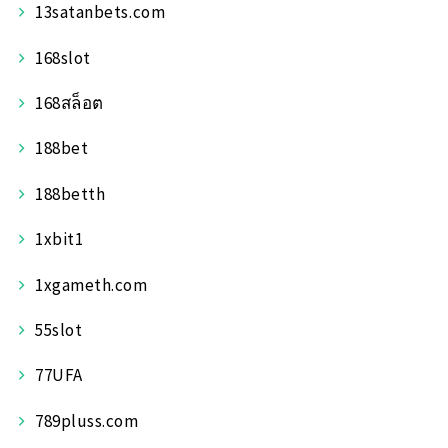
13satanbets.com
168slot
168สล็อต
188bet
188betth
1xbit1
1xgameth.com
55slot
77UFA
789pluss.com