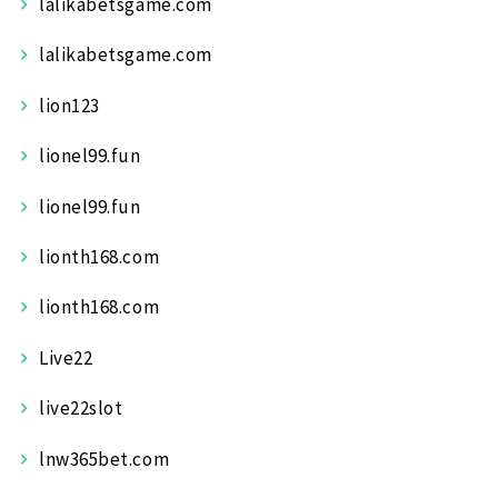
lalikabetsgame.com
lalikabetsgame.com
lion123
lionel99.fun
lionel99.fun
lionth168.com
lionth168.com
Live22
live22slot
lnw365bet.com