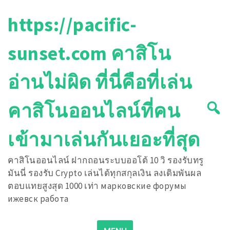
Skip
https://pacific-
to
content
sunset.com คาสิโน
อ่านไม่ผิด ที่นี่คือที่เล่น
คาสิโนออนไลน์ที่คน
เข้ามาเล่นกันเยอะที่สุด
คาสิโนออนไลน์ ฝากถอนระบบออโต้ 10 วิ รองรับทรู
มันนี่ รองรับ Crypto เล่นได้ทุกสกุลเงิน ลงเดิมพันผล
ตอบแทยสูงสุด 1000 เท่า марковские форумы
ижевск работа
Search