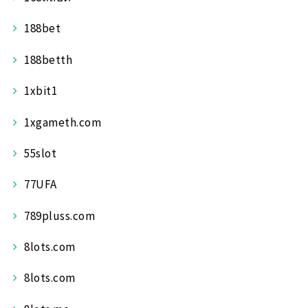
188bet
188betth
1xbit1
1xgameth.com
55slot
77UFA
789pluss.com
8lots.com
8lots.com