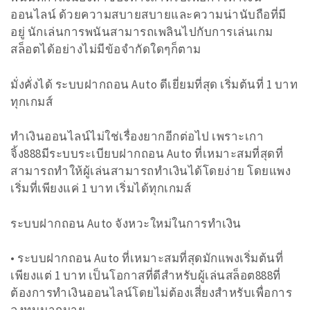
ออนไลน์ ด้วยความสบายสบายและความน่านับถือที่มี
อยู่ นักเล่นการพนันสามารถเพลินไปกับการเล่นเกม
สล็อตได้อย่างไม่มีข้อจำกัดใดๆก็ตาม
มั่งคั่งได้ ระบบฝากถอน Auto ดีเยี่ยมที่สุด เริ่มต้นที่ 1 บาท
ทุกเกมส์
ทำเงินออนไลน์ไม่ใช่เรื่องยากอีกต่อไป เพราะเกา
จิ้ง888มีระบบระเบียบฝากถอน Auto ที่เหมาะสมที่สุดที่
สามารถทำให้ผู้เล่นสามารถทำเงินได้โดยง่าย โดยแพง
เริ่มที่เพียงแค่ 1 บาท เริ่มได้ทุกเกมส์
ระบบฝากถอน Auto จังหวะใหม่ในการทำเงิน
• ระบบฝากถอน Auto ที่เหมาะสมที่สุดมักแพงเริ่มต้นที่
เพียงแต่ 1 บาท เป็นโอกาสที่ดีสำหรับผู้เล่นสล็อต888ที่
ต้องการทำเงินออนไลน์โดยไม่ต้องเสี่ยงสำหรับเพื่อการ