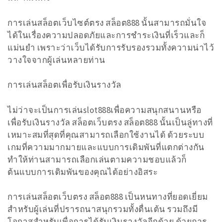
การเล่นสล็อตเว็บไซต์ตรง สล็อต888 นั้นสามารถมั่นใจ
ได้ในเรื่องความปลอดภัยและการชำระเงินที่เร็วและก็
แม่นยำ เพราะว่าเว็บได้รับการรับรองรวมทั้งความน่าไว้
วางใจจากผู้เล่นหลายท่าน
การเล่นสล็อตเพื่อรับเงินรางวัล
ไม่ว่าจะเป็นการเล่นslot888เพื่อความสนุกสนานหรือ
เพื่อรับเงินรางวัล สล็อตเว็บตรง สล็อต888 นั้นเป็นลู่ทางที่
เหมาะสมที่สุดที่คุณสามารถเลือกใช้งานได้ ด้วยระบบ
เกมที่ความมากมายและแบบการเดิมพันที่แตกต่างกัน
ทำให้ท่านสามารถเลือกเล่นตามความชอบแล้วก็
ต้นแบบการเดิมพันของคุณได้อย่างอิสระ
การเล่นสล็อตเว็บตรง สล็อต888 เป็นหนทางที่ยอดเยี่ยม
สำหรับผู้เล่นที่ปรารถนาสนุกรวมทั้งตื่นเต้น รวมถึงมี
โอกาสสำหรับเพื่อการได้รับเงินรางวัลอีกด้วย ด้วยการ