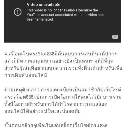
4. สล็อตเว็บตรงSlot888มีต้นแบบการเล่นที่นานัปการ
แล้วก็มีความสนุกสนานอย่างยิ่ง เป็นหนทางที่ดีที่สุด
สำหรับผู้เล่นที่อยากสนุกสนานรวมทั้งตื่นเต้นสำหรับเพื่อ
การเดิมพันออนไลน์
ด้วยเหตุดังกล่าว การลงทะเบียนเป็นสมาชิกกับเว็บไซต์
ตรง สล็อต888 เป็นการเปิดโอกาสให้คุณได้เบิกบานรวม
ทั้งมีโอกาสสำหรับการได้กำไรจากการเล่นสล็อต
ออนไลน์ได้อย่างแน่ใจและปลอดภัย
ขั้นตอนกล้วยๆเพื่อเริ่มเล่นสล็อตเว็บไซต์ตรง 888