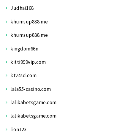
Judhai168
khumsup888.me
khumsup888.me
kingdom66n
kitti999vip.com
ktv4sd.com
lala55-casino.com
lalikabetsgame.com
lalikabetsgame.com
lion123