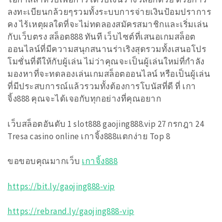
ลงทะเบียนกล้วยๆรวมทั้งระบบการจ่ายเงินป้อมปราการ
คง ไร้เหตุผลใดที่จะไม่ทดลองสมัครสมาชิกและเริ่มเล่น
กับเว็บตรง สล็อต888 ทันที เว็บไซต์ที่เสนอเกมสล็อต
ออนไลน์ที่มีความสนุกสนานร่าเริงสุดรวมทั้งเสนอโปร
โมชั่นที่ดีให้กับผู้เล่น ไม่ว่าคุณจะเป็นผู้เล่นใหม่ที่กำลัง
มองหาที่จะทดลองเล่นเกมสล็อตออนไลน์ หรือเป็นผู้เล่น
ที่มีประสบการณ์แล้วรวมทั้งต้องการโบนัสที่ดี ที่ เกา
จิ้ง888 คุณจะได้เจอกับทุกอย่างที่คุณอยาก
เว็บสล็อตอันดับ 1 slot888 gaojing888.vip 27 กรกฎา 24
Tresa casino online เกาจิ้ง888แตกง่าย Top 8
ขอขอบคุณมากเว็บ
เกาจิ้ง888
https://bit.ly/gaojing888-vip
https://rebrand.ly/gaojing888-vip