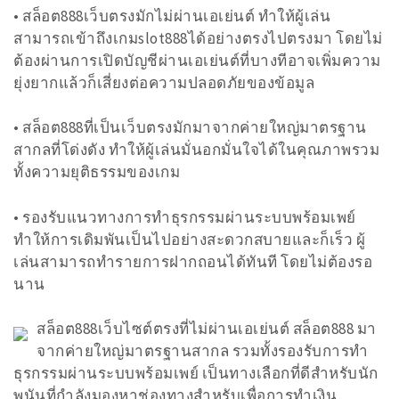
• สล็อต888เว็บตรงมักไม่ผ่านเอเย่นต์ ทำให้ผู้เล่น
สามารถเข้าถึงเกมslot888ได้อย่างตรงไปตรงมา โดยไม่
ต้องผ่านการเปิดบัญชีผ่านเอเย่นต์ที่บางทีอาจเพิ่มความ
ยุ่งยากแล้วก็เสี่ยงต่อความปลอดภัยของข้อมูล
• สล็อต888ที่เป็นเว็บตรงมักมาจากค่ายใหญ่มาตรฐาน
สากลที่โด่งดัง ทำให้ผู้เล่นมั่นอกมั่นใจได้ในคุณภาพรวม
ทั้งความยุติธรรมของเกม
• รองรับแนวทางการทำธุรกรรมผ่านระบบพร้อมเพย์
ทำให้การเดิมพันเป็นไปอย่างสะดวกสบายและก็เร็ว ผู้
เล่นสามารถทำรายการฝากถอนได้ทันที โดยไม่ต้องรอ
นาน
สล็อต888เว็บไซต์ตรงที่ไม่ผ่านเอเย่นต์ สล็อต888 มา
จากค่ายใหญ่มาตรฐานสากล รวมทั้งรองรับการทำ
ธุรกรรมผ่านระบบพร้อมเพย์ เป็นทางเลือกที่ดีสำหรับนัก
พนันที่กำลังมองหาช่องทางสำหรับเพื่อการทำเงิน