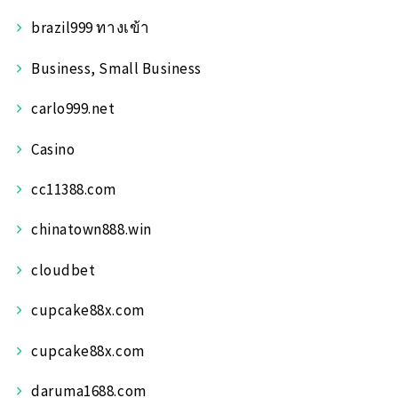
brazil999 ทางเข้า
Business, Small Business
carlo999.net
Casino
cc11388.com
chinatown888.win
cloudbet
cupcake88x.com
cupcake88x.com
daruma1688.com