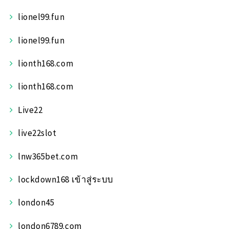
lionel99.fun
lionel99.fun
lionth168.com
lionth168.com
Live22
live22slot
lnw365bet.com
lockdown168 เข้าสู่ระบบ
london45
london6789.com