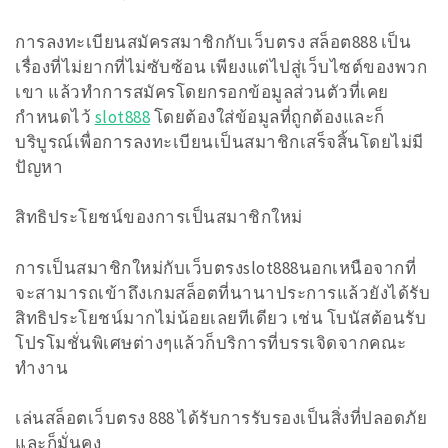
การลงทะเบียนสมัครสมาชิกกับเว็บตรง สล็อต888 เป็น
เรื่องที่ไม่ยากที่ไม่ซับซ้อน เพียงแต่ไปสู่เว็บไซต์ของพวก
เขา แล้วทำการสมัครโดยกรอกข้อมูลส่วนตัวที่เคย
กำหนดไว้
slot888
โดยต้องใส่ข้อมูลที่ถูกต้องและก็
บริบูรณ์เพื่อการลงทะเบียนเป็นสมาชิกเสร็จสิ้นโดยไม่มี
ปัญหา
สิทธิประโยชน์ของการเป็นสมาชิกใหม่
การเป็นสมาชิกใหม่กับเว็บตรงslot888นอกเหนือจากที่
จะสามารถเข้าถึงเกมสล็อตที่นานาประการแล้วยังได้รับ
สิทธิประโยชน์มากไม่น้อยเลยทีเดียว เช่น โบนัสต้อนรับ
โปรโมชั่นพิเศษต่างๆแล้วก็บริการที่บรรเจิดจากคณะ
ทำงาน
เล่นสล็อตเว็บตรง 888 ได้รับการรับรองเป็นสิ่งที่ปลอดภัย
และก็มั่นคง