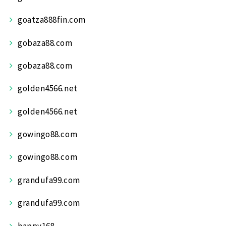
goatza888fin.com
gobaza88.com
gobaza88.com
golden4566.net
golden4566.net
gowingo88.com
gowingo88.com
grandufa99.com
grandufa99.com
happy168