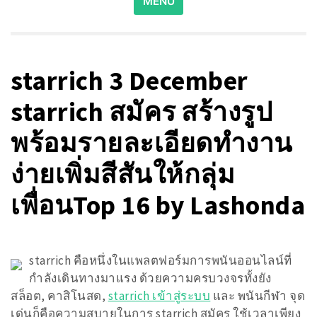
MENU
for:
starrich 3 December
starrich สมัคร สร้างรูป
พร้อมรายละเอียดทำงาน
ง่ายเพิ่มสีสันให้กลุ่ม
เพื่อนTop 16 by Lashonda
starrich คือหนึ่งในแพลตฟอร์มการพนันออนไลน์ที่
กำลังเดินทางมาแรง ด้วยความครบวงจรทั้งยัง
สล็อต, คาสิโนสด,
starrich เข้าสู่ระบบ
และ พนันกีฬา จุด
เด่นก็คือความสบายในการ starrich สมัคร ใช้เวลาเพียง