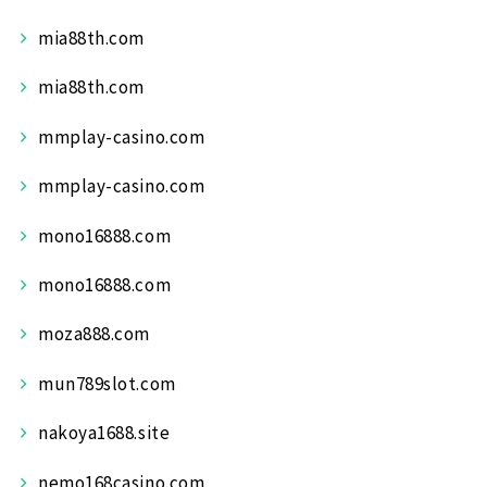
mia88th.com
mia88th.com
mmplay-casino.com
mmplay-casino.com
mono16888.com
mono16888.com
moza888.com
mun789slot.com
nakoya1688.site
nemo168casino.com