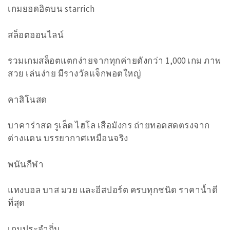
เกมยอดฮิตบน starrich
สล็อตออนไลน์
รวมเกมสล็อตแตกง่ายจากทุกค่ายดังกว่า 1,000 เกม ภาพ
สวย เล่นง่าย มีรางวัลแจ็กพอตใหญ่
คาสิโนสด
บาคาร่าสด รูเล็ต ไฮโล เสือมังกร ถ่ายทอดสดตรงจาก
ต่างแดน บรรยากาศเหมือนจริง
พนันกีฬา
แทงบอล บาส มวย และอีสปอร์ต ครบทุกชนิด ราคาน้ำดี
ที่สุด
เกมประจำถิ่น