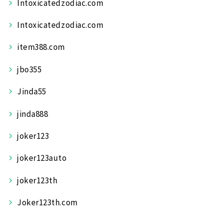
Intoxicatedzodiac.com
Intoxicatedzodiac.com
item388.com
jbo355
Jinda55
jinda888
joker123
joker123auto
joker123th
Joker123th.com