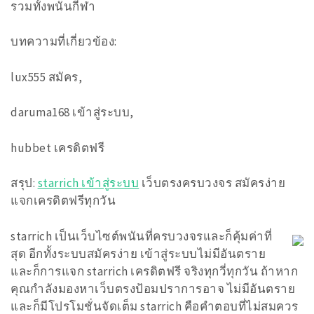
รวมทั้งพนันกีฬา
บทความที่เกี่ยวข้อง:
lux555 สมัคร,
daruma168 เข้าสู่ระบบ,
hubbet เครดิตฟรี
สรุป:
starrich เข้าสู่ระบบ
เว็บตรงครบวงจร สมัครง่าย
แจกเครดิตฟรีทุกวัน
starrich เป็นเว็บไซต์พนันที่ครบวงจรและก็คุ้มค่าที่
สุด อีกทั้งระบบสมัครง่าย เข้าสู่ระบบไม่มีอันตราย
และก็การแจก starrich เครดิตฟรี จริงทุกวี่ทุกวัน ถ้าหาก
คุณกำลังมองหาเว็บตรงป้อมปราการอาจ ไม่มีอันตราย
และก็มีโปรโมชั่นจัดเต็ม starrich คือคำตอบที่ไม่สมควร