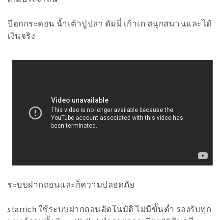
ป๊อกกระดอน น้ำเต้าปูปลา ดัมมี่ เก้าเก สนุกสนานและได้
เงินจริง
ระบบฝากถอนและก็ความปลอดภัย
starrich ใช้ระบบฝากถอนอัตโนมัติ ไม่มีขั้นต่ำ รองรับทุก