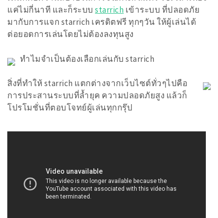
แค่ไม่กี่นาที และก็ระบบ
starrich
เข้าระบบ ที่ปลอดภัย
มากับการแจก starrich เครดิตฟรี ทุกๆวัน ให้ผู้เล่นได้
ต่อยอดการเล่นโดยไม่ต้องลงทุนสูง
ทำไมจำเป็นต้องเลือกเล่นกับ starrich
สิ่งที่ทำให้ starrich แตกต่างจากเว็บไซต์ทั่วๆไปคือ
การประสานระบบที่ล้ำยุค ความปลอดภัยสูง แล้วก็
โปรโมชั่นที่ตอบโจทย์ผู้เล่นทุกกรุ๊ป