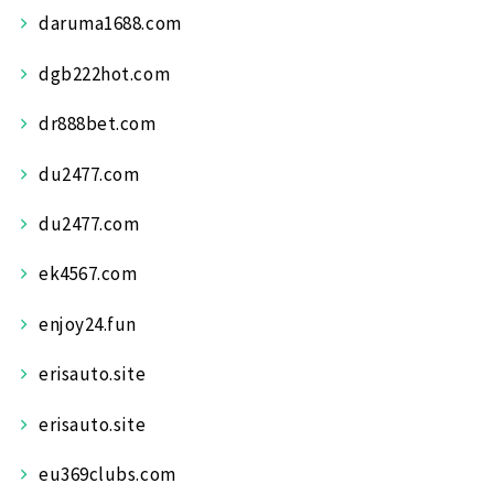
daruma1688.com
dgb222hot.com
dr888bet.com
du2477.com
du2477.com
ek4567.com
enjoy24.fun
erisauto.site
erisauto.site
eu369clubs.com