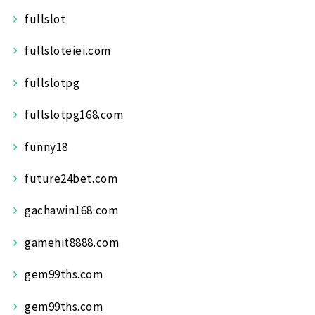
fullslot
fullsloteiei.com
fullslotpg
fullslotpg168.com
funny18
future24bet.com
gachawin168.com
gamehit8888.com
gem99ths.com
gem99ths.com