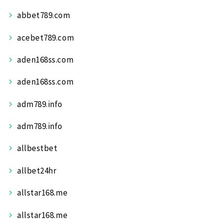
abbet789.com
acebet789.com
aden168ss.com
aden168ss.com
adm789.info
adm789.info
allbestbet
allbet24hr
allstar168.me
allstar168.me