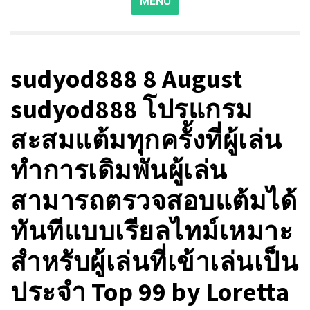
MENU
for:
sudyod888 8 August
sudyod888 โปรแกรม
สะสมแต้มทุกครั้งที่ผู้เล่น
ทำการเดิมพันผู้เล่น
สามารถตรวจสอบแต้มได้
ทันทีแบบเรียลไทม์เหมาะ
สำหรับผู้เล่นที่เข้าเล่นเป็น
ประจำ Top 99 by Loretta