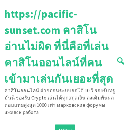
Skip
https://pacific-
to
content
sunset.com คาสิโน
อ่านไม่ผิด ที่นี่คือที่เล่น
คาสิโนออนไลน์ที่คน
เข้ามาเล่นกันเยอะที่สุด
คาสิโนออนไลน์ ฝากถอนระบบออโต้ 10 วิ รองรับทรู
มันนี่ รองรับ Crypto เล่นได้ทุกสกุลเงิน ลงเดิมพันผล
ตอบแทยสูงสุด 1000 เท่า марковские форумы
ижевск работа
Search