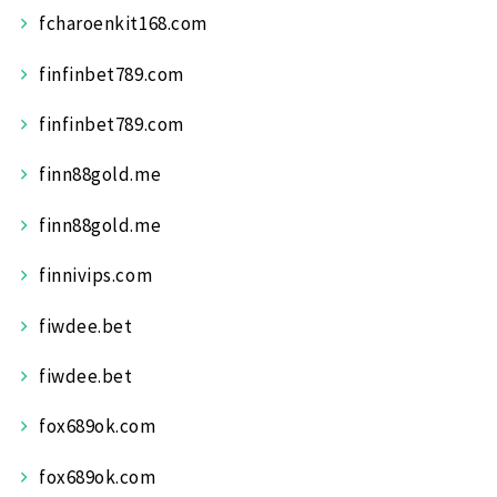
fcharoenkit168.com
finfinbet789.com
finfinbet789.com
finn88gold.me
finn88gold.me
finnivips.com
fiwdee.bet
fiwdee.bet
fox689ok.com
fox689ok.com