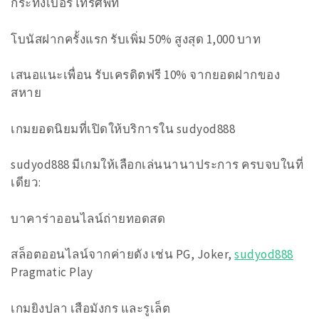
กระทั่งเบอร์โทรศัพท์
โบนัสฝากครั้งแรก รับเพิ่ม 50% สูงสุด 1,000 บาท
เสนอแนะเพื่อน รับเครดิตฟรี 10% จากยอดฝากของ
สหาย
เกมยอดนิยมที่เปิดให้บริการใน sudyod888
sudyod888 มีเกมให้เลือกเล่นนานาประการ ครบจบในที่
เดียว:
บาคาร่าออนไลน์ถ่ายทอดสด
สล็อตออนไลน์จากค่ายดัง เช่น PG, Joker,
sudyod888
Pragmatic Play
เกมยิงปลา เสือมังกร และรูเล็ต