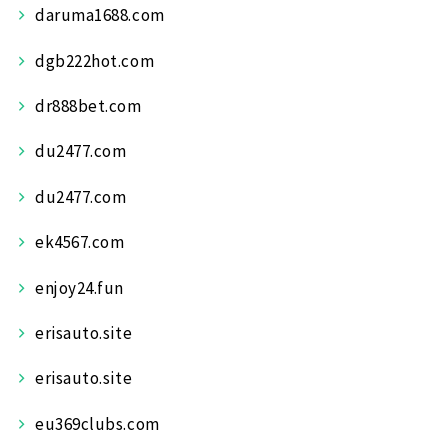
daruma1688.com
dgb222hot.com
dr888bet.com
du2477.com
du2477.com
ek4567.com
enjoy24.fun
erisauto.site
erisauto.site
eu369clubs.com