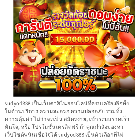
sudyod888 เป็นเว็บคาสิโนออนไลน์ที่ครบเครื่องอีกทั้ง
ในด้านบริการ ความสะดวก ความปลอดภัย รวมทั้ง
ความคุ้มค่า ไม่ว่าจะเป็น สมัครง่าย, เข้าระบบรวดเร็ว
ทันใจ, หรือ โปรโมชั่นเครดิตฟรี ถ้าคุณกำลังมองหา
เว็บไซต์พนันเชื่อใจได้ sudyod888 เป็นตัวเลือกที่ไม่