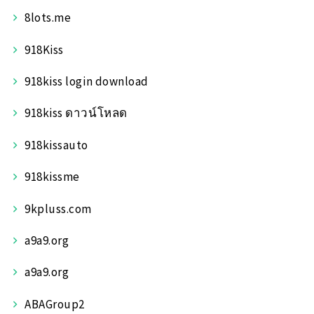
8lots.me
918Kiss
918kiss login download
918kiss ดาวน์โหลด
918kissauto
918kissme
9kpluss.com
a9a9.org
a9a9.org
ABAGroup2