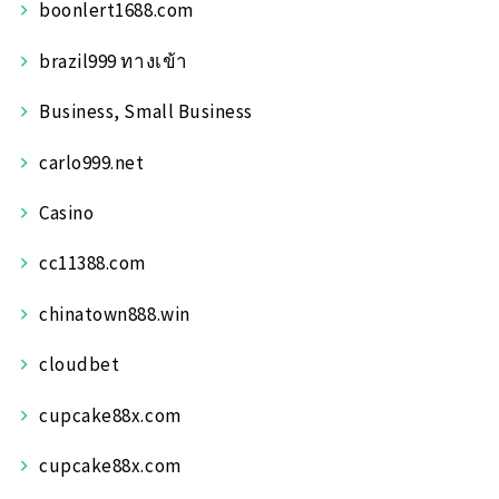
boonlert1688.com
brazil999 ทางเข้า
Business, Small Business
carlo999.net
Casino
cc11388.com
chinatown888.win
cloudbet
cupcake88x.com
cupcake88x.com