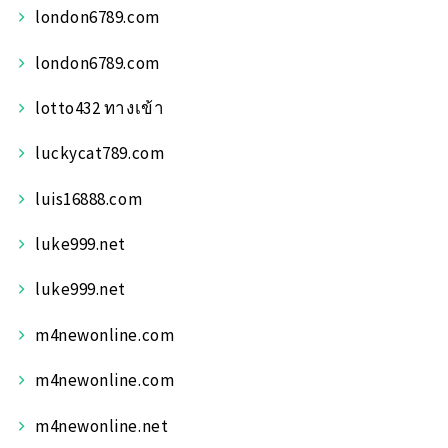
london6789.com
london6789.com
lotto432 ทางเข้า
luckycat789.com
luis16888.com
luke999.net
luke999.net
m4newonline.com
m4newonline.com
m4newonline.net