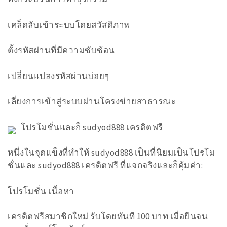
เคล็ดลับเข้าระบบโดยสวัสดิภาพ
ตั้งรหัสผ่านที่มีความซับซ้อน
เปลี่ยนแปลงรหัสผ่านบ่อยๆ
เลี่ยงการเข้าสู่ระบบผ่านโครงข่ายสาธารณะ
โปรโมชั่นและก็ sudyod888 เครดิตฟรี
หนึ่งในจุดแข็งที่ทำให้ sudyod888 เป็นที่นิยมเป็นโปรโม
ชั่นและ sudyod888 เครดิตฟรี ที่แจกจริงและก็คุ้มค่า:
โปรโมชั่น เนื้อหา
เครดิตฟรีสมาชิกใหม่ รับโดยทันที 100 บาท เมื่อยืนจน