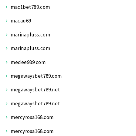
mac1bet789.com
macau69
marinapluss.com
marinapluss.com
medee989.com
megawaysbet789.com
megawaysbet789.net
megawaysbet789.net
mercyrosa168.com
mercyrosa168.com