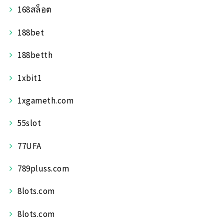
168สล็อต
188bet
188betth
1xbit1
1xgameth.com
55slot
77UFA
789pluss.com
8lots.com
8lots.com