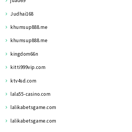
juad69
Judhai168
khumsup888.me
khumsup888.me
kingdom66n
kitti999vip.com
ktv4sd.com
lala55-casino.com
lalikabetsgame.com
lalikabetsgame.com