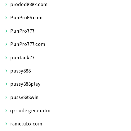
proded888x.com
PunPro66.com
PunPro777
PunPro777.com
puntaek77
pussy888
pussy888play
pussy888win
qr code generator
ramclubx.com