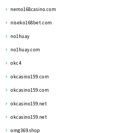
nemo168casino.com
niseko168bet.com
no1huay
no1huay.com
okc4
okcasino159.com
okcasino159.com
okcasino159.net
okcasino159.net
omg369.shop