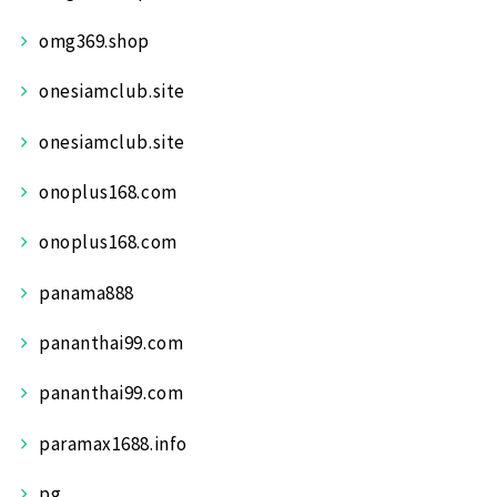
omg369.shop
onesiamclub.site
onesiamclub.site
onoplus168.com
onoplus168.com
panama888
pananthai99.com
pananthai99.com
paramax1688.info
pg