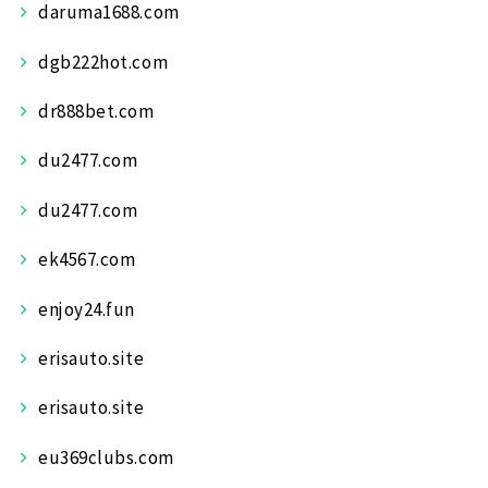
daruma1688.com
dgb222hot.com
dr888bet.com
du2477.com
du2477.com
ek4567.com
enjoy24.fun
erisauto.site
erisauto.site
eu369clubs.com