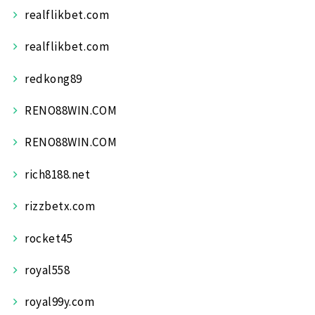
realflikbet.com
realflikbet.com
redkong89
RENO88WIN.COM
RENO88WIN.COM
rich8188.net
rizzbetx.com
rocket45
royal558
royal99y.com