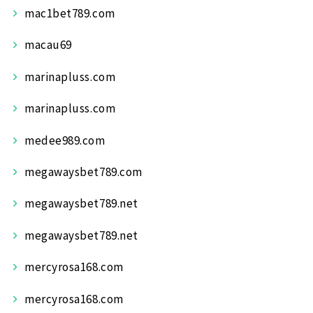
mac1bet789.com
macau69
marinapluss.com
marinapluss.com
medee989.com
megawaysbet789.com
megawaysbet789.net
megawaysbet789.net
mercyrosa168.com
mercyrosa168.com