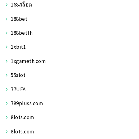
168สล็อต
188bet
188betth
1xbit1
1xgameth.com
55slot
77UFA
789pluss.com
8lots.com
8lots.com