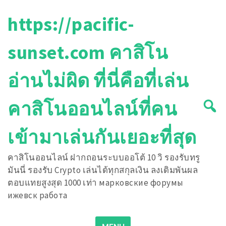
Skip
https://pacific-
to
content
sunset.com คาสิโน
อ่านไม่ผิด ที่นี่คือที่เล่น
คาสิโนออนไลน์ที่คน
เข้ามาเล่นกันเยอะที่สุด
คาสิโนออนไลน์ ฝากถอนระบบออโต้ 10 วิ รองรับทรู
มันนี่ รองรับ Crypto เล่นได้ทุกสกุลเงิน ลงเดิมพันผล
ตอบแทยสูงสุด 1000 เท่า марковские форумы
ижевск работа
Search