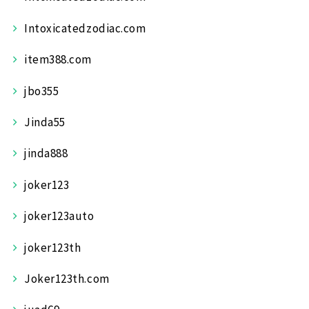
Intoxicatedzodiac.com
item388.com
jbo355
Jinda55
jinda888
joker123
joker123auto
joker123th
Joker123th.com