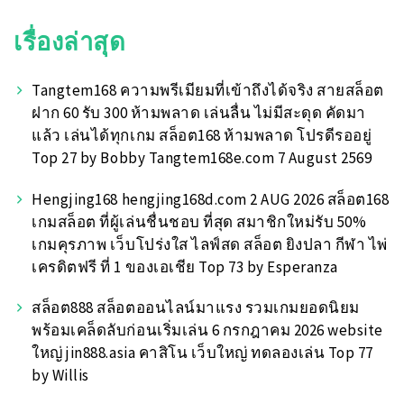
เรื่องล่าสุด
Tangtem168 ความพรีเมียมที่เข้าถึงได้จริง สายสล็อต
ฝาก 60 รับ 300 ห้ามพลาด เล่นลื่น ไม่มีสะดุด คัดมา
แล้ว เล่นได้ทุกเกม สล็อต168 ห้ามพลาด โปรดีรออยู่
Top 27 by Bobby Tangtem168e.com 7 August 2569
Hengjing168 hengjing168d.com 2 AUG 2026 สล็อต168
เกมสล็อต ที่ผู้เล่นชื่นชอบ ที่สุด สมาชิกใหม่รับ 50%
เกมคุรภาพ เว็บโปร่งใส ไลฟ์สด สล็อต ยิงปลา กีฬา ไพ่
เครดิตฟรี ที่ 1 ของเอเชีย Top 73 by Esperanza
สล็อต888 สล็อตออนไลน์มาแรง รวมเกมยอดนิยม
พร้อมเคล็ดลับก่อนเริ่มเล่น 6 กรกฎาคม 2026 website
ใหญ่ jin888.asia คาสิโน เว็บใหญ่ ทดลองเล่น Top 77
by Willis