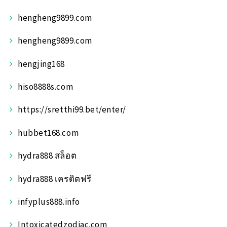
hengheng9899.com
hengheng9899.com
hengjing168
hiso8888s.com
https://sretthi99.bet/enter/
hubbet168.com
hydra888 สล็อต
hydra888 เครดิตฟรี
infyplus888.info
Intoxicatedzodiac.com