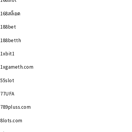
168slot
168สล็อต
188bet
188betth
1xbit1
1xgameth.com
55slot
77UFA
789pluss.com
8lots.com