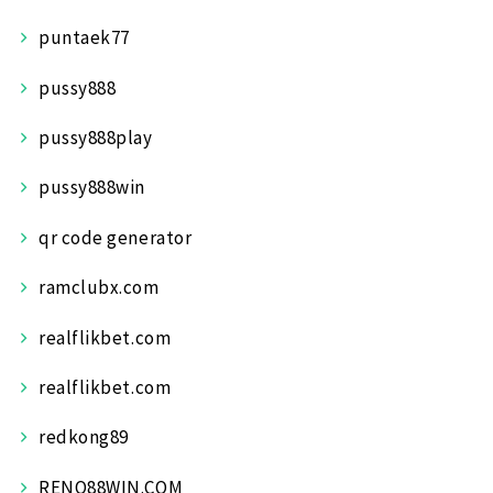
puntaek77
pussy888
pussy888play
pussy888win
qr code generator
ramclubx.com
realflikbet.com
realflikbet.com
redkong89
RENO88WIN.COM