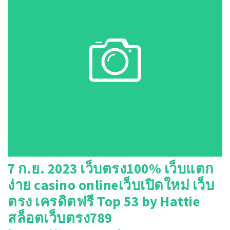
7 ก.ย. 2023 เว็บตรง100% เว็บแตก
ง่าย casino onlineเว็บเปิดใหม่ เว็บ
ตรง เครดิตฟรี Top 53 by Hattie
สล็อตเว็บตรง789