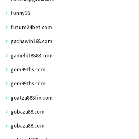
funny18
future24bet.com
gachawin168.com
gamehit8888.com
gem99ths.com
gem99ths.com
goatza888fin.com
gobaza88.com
gobaza88.com