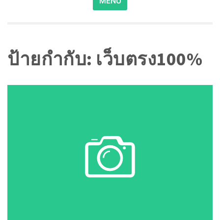
MENU
for:
ป้ายกำกับ:
เว็บตรง100%