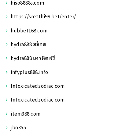
hiso8888s.com
https://sretthi99.bet/enter/
hubbet168.com
hydra888 สล็อต
hydra888 เครดิตฟรี
infyplus888.info
Intoxicatedzodiac.com
Intoxicatedzodiac.com
item388.com
jbo355