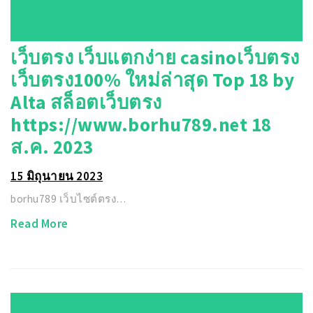
เว็บตรง เว็บแตกง่าย casinoเว็บตรง
เว็บตรง100% ใหม่ล่าสุด Top 18 by
Alta สล็อตเว็บตรง
https://www.borhu789.net 18
ส.ค. 2023
15 มิถุนายน 2023
borhu789 เว็บไซต์ตรง…
Read More