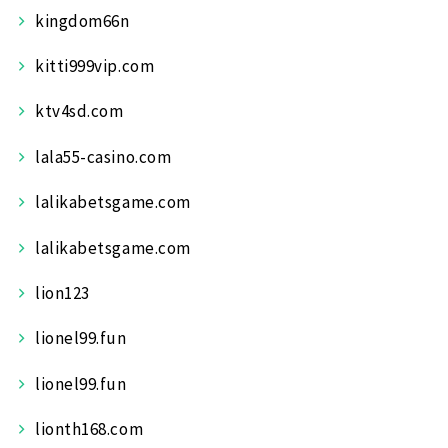
kingdom66n
kitti999vip.com
ktv4sd.com
lala55-casino.com
lalikabetsgame.com
lalikabetsgame.com
lion123
lionel99.fun
lionel99.fun
lionth168.com