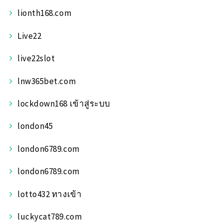
lionth168.com
Live22
live22slot
lnw365bet.com
lockdown168 เข้าสู่ระบบ
london45
london6789.com
london6789.com
lotto432 ทางเข้า
luckycat789.com