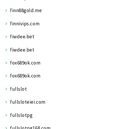
finn88gold.me
finnivips.com
fiwdee.bet
fiwdee.bet
fox689ok.com
fox689ok.com
fullslot
fullsloteiei.com
fullslotpg
fullslotpg168.com