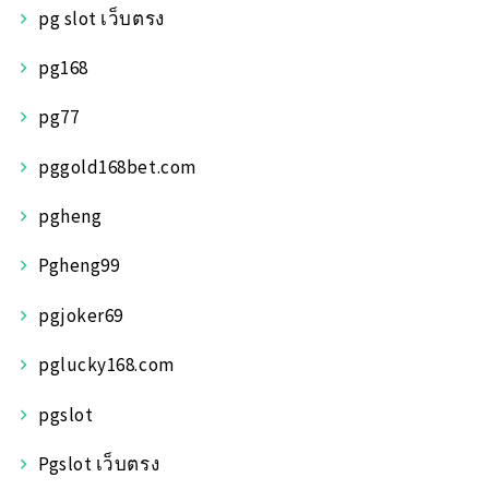
pg slot เว็บตรง
pg168
pg77
pggold168bet.com
pgheng
Pgheng99
pgjoker69
pglucky168.com
pgslot
Pgslot เว็บตรง