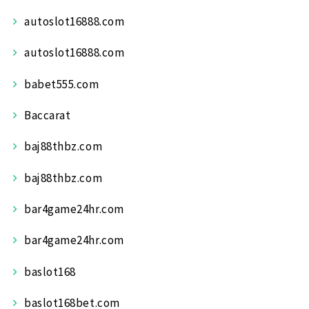
autoslot16888.com
autoslot16888.com
babet555.com
Baccarat
baj88thbz.com
baj88thbz.com
bar4game24hr.com
bar4game24hr.com
baslot168
baslot168bet.com