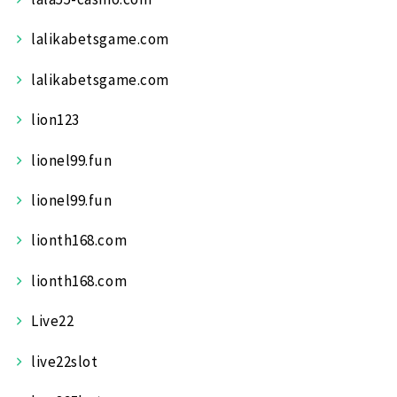
lalikabetsgame.com
lalikabetsgame.com
lion123
lionel99.fun
lionel99.fun
lionth168.com
lionth168.com
Live22
live22slot