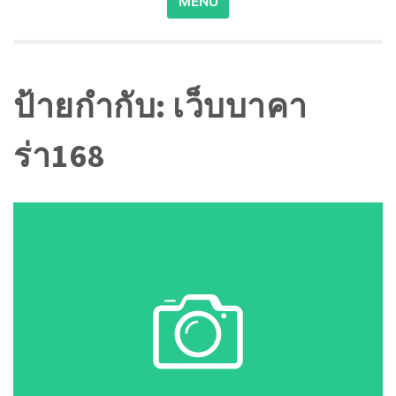
MENU
for:
ป้ายกำกับ:
เว็บบาคา
ร่า168