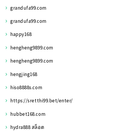
grandufa99.com
grandufa99.com
happy168
hengheng9899.com
hengheng9899.com
hengjing168
hiso8888s.com
https://sretthi99.bet/enter/
hubbet168.com
hydra888 สล็อต