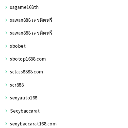
sagame168th
sawan888 เครดิตฟรี
sawan888 เครดิตฟรี
sbobet
sbotop1688.com
sclass8888.com
scr888
sexyauto168
Sexybaccarat
sexybaccarat168.com