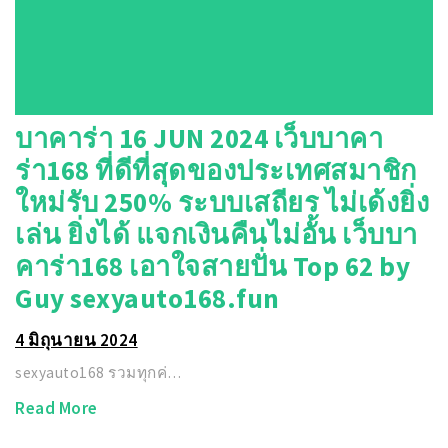
บาคาร่า 16 JUN 2024 เว็บบาคา
ร่า168 ที่ดีที่สุดของประเทศสมาชิก
ใหม่รับ 250% ระบบเสถียร ไม่เด้งยิ่ง
เล่น ยิ่งได้ แจกเงินคืนไม่อั้น เว็บบา
คาร่า168 เอาใจสายปั่น Top 62 by
Guy sexyauto168.fun
4 มิถุนายน 2024
sexyauto168 รวมทุกค่…
Read More