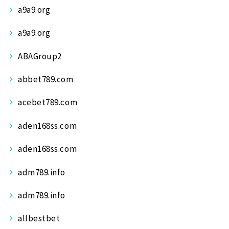
a9a9.org
a9a9.org
ABAGroup2
abbet789.com
acebet789.com
aden168ss.com
aden168ss.com
adm789.info
adm789.info
allbestbet