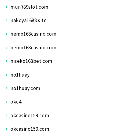
mun789slot.com
nakoya1688.site
nemo168casino.com
nemo168casino.com
niseko168bet.com
no1huay
no1huay.com
okc4
okcasino159.com
okcasino159.com