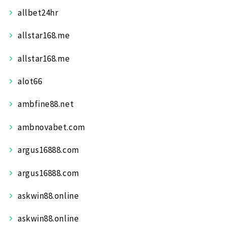
allbet24hr
allstar168.me
allstar168.me
alot66
ambfine88.net
ambnovabet.com
argus16888.com
argus16888.com
askwin88.online
askwin88.online