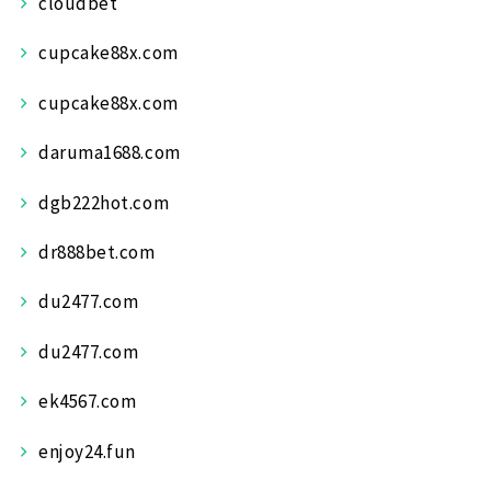
cloudbet
cupcake88x.com
cupcake88x.com
daruma1688.com
dgb222hot.com
dr888bet.com
du2477.com
du2477.com
ek4567.com
enjoy24.fun