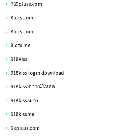
789pluss.com
8lots.com
8lots.com
8lots.me
918Kiss
918kiss login download
918kiss ดาวน์โหลด
918kissauto
918kissme
9kpluss.com