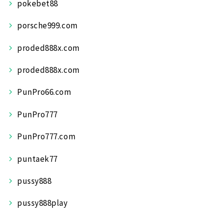
pokebet88
porsche999.com
proded888x.com
proded888x.com
PunPro66.com
PunPro777
PunPro777.com
puntaek77
pussy888
pussy888play