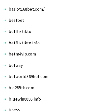
baslot168bet.com/
bestbet
betflixtikto
betflixtikto.info
betm4vip.com
betway
betworld369hot.com
bio285th.com
bluewin8888.info
bng55