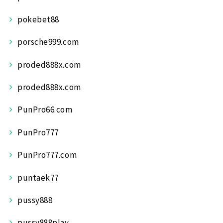
pokebet88
porsche999.com
proded888x.com
proded888x.com
PunPro66.com
PunPro777
PunPro777.com
puntaek77
pussy888
pussy888play