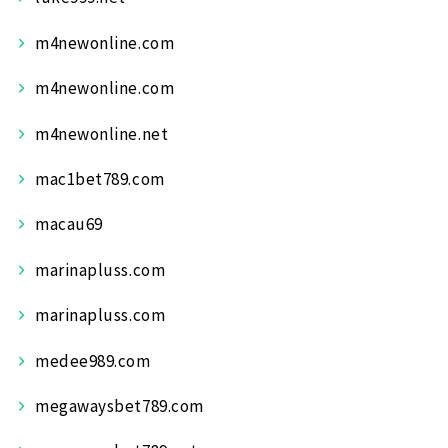
m4newonline.com
m4newonline.com
m4newonline.net
mac1bet789.com
macau69
marinapluss.com
marinapluss.com
medee989.com
megawaysbet789.com