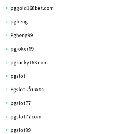
pggold168bet.com
pgheng
Pgheng99
pgjoker69
pglucky168.com
pgslot
Pgslot เว็บตรง
pgslot77
pgslot77.com
pgslot99