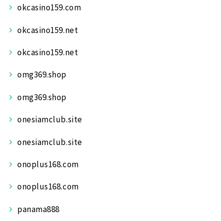
okcasino159.com
okcasino159.net
okcasino159.net
omg369.shop
omg369.shop
onesiamclub.site
onesiamclub.site
onoplus168.com
onoplus168.com
panama888