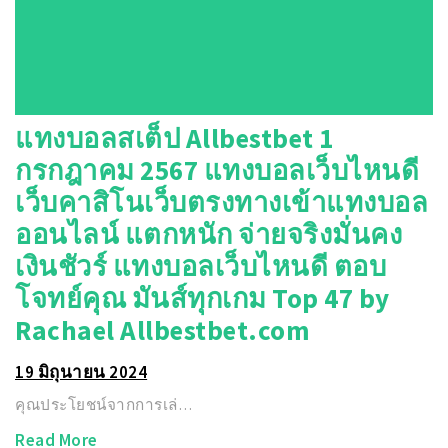
แทงบอลสเต็ป Allbestbet 1
กรกฎาคม 2567 แทงบอลเว็บไหนดี
เว็บคาสิโนเว็บตรงทางเข้าแทงบอล
ออนไลน์ แตกหนัก จ่ายจริงมั่นคง
เงินชัวร์ แทงบอลเว็บไหนดี ตอบ
โจทย์คุณ มันส์ทุกเกม Top 47 by
Rachael Allbestbet.com
19 มิถุนายน 2024
คุณประโยชน์จากการเล่…
Read More