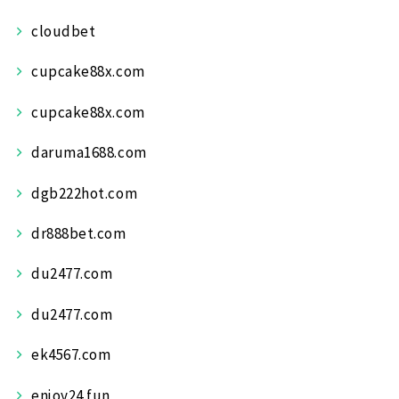
cloudbet
cupcake88x.com
cupcake88x.com
daruma1688.com
dgb222hot.com
dr888bet.com
du2477.com
du2477.com
ek4567.com
enjoy24.fun