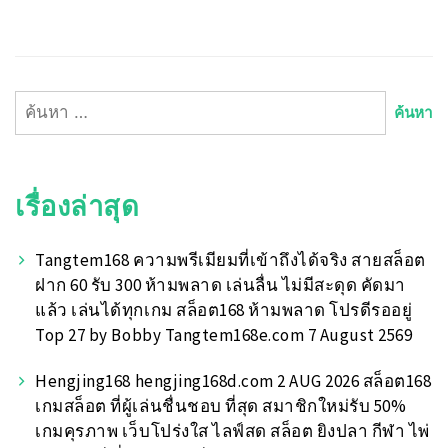
ค้นหา
สำหรับ:
เรื่องล่าสุด
Tangtem168 ความพรีเมียมที่เข้าถึงได้จริง สายสล็อต
ฝาก 60 รับ 300 ห้ามพลาด เล่นลื่น ไม่มีสะดุด คัดมา
แล้ว เล่นได้ทุกเกม สล็อต168 ห้ามพลาด โปรดีรออยู่
Top 27 by Bobby Tangtem168e.com 7 August 2569
Hengjing168 hengjing168d.com 2 AUG 2026 สล็อต168
เกมสล็อต ที่ผู้เล่นชื่นชอบ ที่สุด สมาชิกใหม่รับ 50%
เกมคุรภาพ เว็บโปร่งใส ไลฟ์สด สล็อต ยิงปลา กีฬา ไพ่