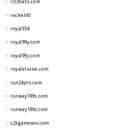
rizzbetx.com
rocket45
royal558
royal99y.com
royal99y.com
royaleluxee.com
run24pro.com
runway789s.com
runway789s.com
s2kgamewin.com