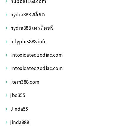
hubbet168.com
hydra888 สล็อต
hydra888 เครดิตฟรี
infyplus888.info
Intoxicatedzodiac.com
Intoxicatedzodiac.com
item388.com
jbo355
Jinda55
jinda888