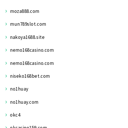
moza888.com
mun789slot.com
nakoya1688.site
nemo168casino.com
nemo168casino.com
niseko168bet.com
no1huay
no1huay.com
okc4
okcasino159.com