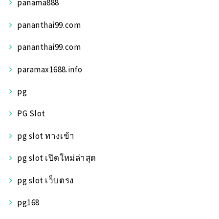
panama888
pananthai99.com
pananthai99.com
paramax1688.info
pg
PG Slot
pg slot ทางเข้า
pg slot เปิดใหม่ล่าสุด
pg slot เว็บตรง
pg168