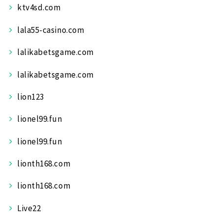
ktv4sd.com
lala55-casino.com
lalikabetsgame.com
lalikabetsgame.com
lion123
lionel99.fun
lionel99.fun
lionth168.com
lionth168.com
Live22