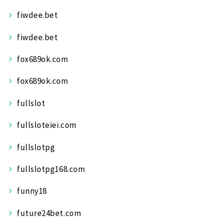
fiwdee.bet
fiwdee.bet
fox689ok.com
fox689ok.com
fullslot
fullsloteiei.com
fullslotpg
fullslotpg168.com
funny18
future24bet.com