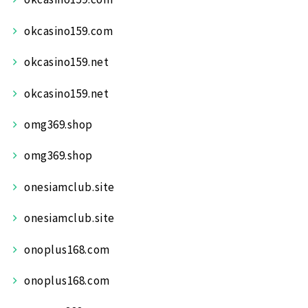
okcasino159.com
okcasino159.net
okcasino159.net
omg369.shop
omg369.shop
onesiamclub.site
onesiamclub.site
onoplus168.com
onoplus168.com