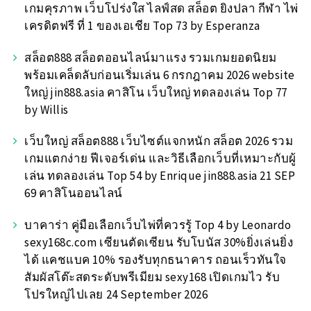
เกมคุรภาพ เว็บโปร่งใส ไลฟ์สด สล็อต ยิงปลา กีฬา ไพ่
เครดิตฟรี ที่ 1 ของเอเชีย Top 73 by Esperanza
สล็อต888 สล็อตออนไลน์มาแรง รวมเกมยอดนิยม
พร้อมเคล็ดลับก่อนเริ่มเล่น 6 กรกฎาคม 2026 website
ใหญ่ jin888.asia คาสิโน เว็บใหญ่ ทดลองเล่น Top 77
by Willis
เว็บใหญ่ สล็อต888 เว็บไซต์แจกหนัก สล็อต 2026 รวม
เกมแตกง่าย ฟีเจอร์เด่น และวิธีเลือกเว็บที่เหมาะกับผู้
เล่น ทดลองเล่น Top 54 by Enrique jin888.asia 21 SEP
69 คาสิโนออนไลน์
บาคาร่า คู่มือเลือกเว็บไพ่ที่ควรรู้ Top 4 by Leonardo
sexy168c.com เซียนตัดเซียน รับโบนัส 30%ยิ่งเล่นยิ่ง
ได้ แคชแบค 10% รองรับทุกธนาคาร ถอนเร็วทันใจ
สัมผัสโต๊ะสดระดับพรีเมียม sexy168 เปิดเกมไว รับ
โปรใหญ่ไปเลย 24 September 2026