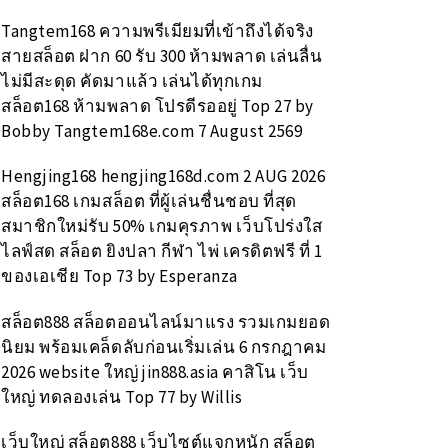
Tangtem168 ความพรีเมียมที่เข้าถึงได้จริง
สายสล็อต ฝาก 60 รับ 300 ห้ามพลาด เล่นลื่น
ไม่มีสะดุด คัดมาแล้ว เล่นได้ทุกเกม
สล็อต168 ห้ามพลาด โปรดีรออยู่ Top 27 by
Bobby Tangtem168e.com 7 August 2569
Hengjing168 hengjing168d.com 2 AUG 2026
สล็อต168 เกมสล็อต ที่ผู้เล่นชื่นชอบ ที่สุด
สมาชิกใหม่รับ 50% เกมคุรภาพ เว็บโปร่งใส
ไลฟ์สด สล็อต ยิงปลา กีฬา ไพ่ เครดิตฟรี ที่ 1
ของเอเชีย Top 73 by Esperanza
สล็อต888 สล็อตออนไลน์มาแรง รวมเกมยอด
นิยม พร้อมเคล็ดลับก่อนเริ่มเล่น 6 กรกฎาคม
2026 website ใหญ่ jin888.asia คาสิโน เว็บ
ใหญ่ ทดลองเล่น Top 77 by Willis
เว็บใหญ่ สล็อต888 เว็บไซต์แจกหนัก สล็อต