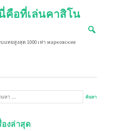
ี่คือที่เล่นคาสิโน
ตอบแทยสูงสุด 1000 เท่า марковские
นหา
หรับ:
รื่องล่าสุด