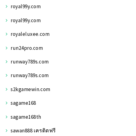
royal99y.com
royal99y.com
royaleluxee.com
run24pro.com
runway789s.com
runway789s.com
s2kgamewin.com
sagame168
sagame168th
sawan888 เครดิตฟรี