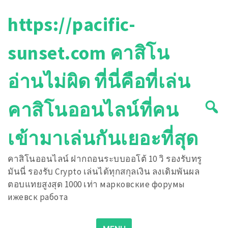
Skip
https://pacific-
to
content
sunset.com คาสิโน
อ่านไม่ผิด ที่นี่คือที่เล่น
คาสิโนออนไลน์ที่คน
เข้ามาเล่นกันเยอะที่สุด
คาสิโนออนไลน์ ฝากถอนระบบออโต้ 10 วิ รองรับทรู
มันนี่ รองรับ Crypto เล่นได้ทุกสกุลเงิน ลงเดิมพันผล
ตอบแทยสูงสุด 1000 เท่า марковские форумы
ижевск работа
Search