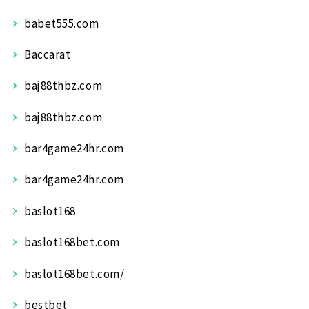
babet555.com
Baccarat
baj88thbz.com
baj88thbz.com
bar4game24hr.com
bar4game24hr.com
baslot168
baslot168bet.com
baslot168bet.com/
bestbet