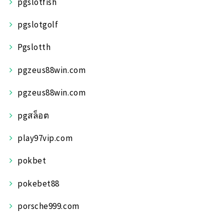
pgslotfish
pgslotgolf
Pgslotth
pgzeus88win.com
pgzeus88win.com
pgสล็อต
play97vip.com
pokbet
pokebet88
porsche999.com