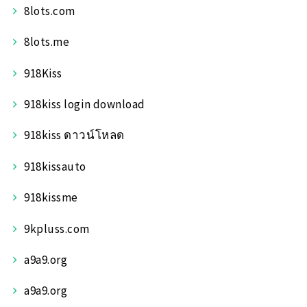
8lots.com
8lots.me
918Kiss
918kiss login download
918kiss ดาวน์โหลด
918kissauto
918kissme
9kpluss.com
a9a9.org
a9a9.org