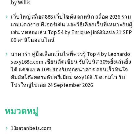
by Willis
เว็บใหญ่ สล็อต888 เว็บไซต์แจกหนัก สล็อต 2026 รวม
เกมแตกง่าย ฟีเจอร์เด่น และวิธีเลือกเว็บที่เหมาะกับผู้
เล่น ทดลองเล่น Top 54 by Enrique jin888.asia 21 SEP
69 คาสิโนออนไลน์
บาคาร่า คู่มือเลือกเว็บไพ่ที่ควรรู้ Top 4 by Leonardo
sexy168c.com เซียนตัดเซียน รับโบนัส 30%ยิ่งเล่นยิ่ง
ได้ แคชแบค 10% รองรับทุกธนาคาร ถอนเร็วทันใจ
สัมผัสโต๊ะสดระดับพรีเมียม sexy168 เปิดเกมไว รับ
โปรใหญ่ไปเลย 24 September 2026
หมวดหมู่
13satanbets.com