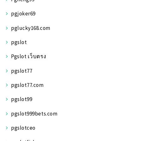
pgjoker69
pglucky168.com
pgslot
Pgslot เว็บตรง
pgslot77
pgslot77.com
pgslot99
pgslot999bets.com
pgslotceo