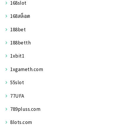
168slot
168สล็อต
188bet
188betth
1xbit1
1xgameth.com
55slot
77UFA
789pluss.com
8lots.com