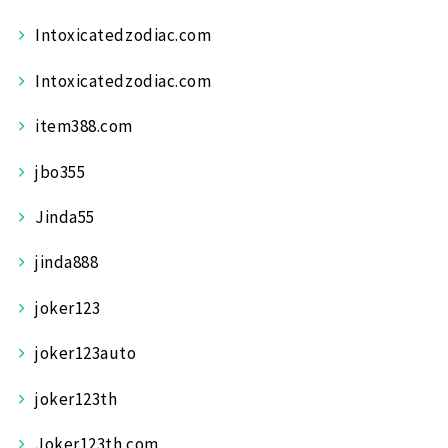
Intoxicatedzodiac.com
Intoxicatedzodiac.com
item388.com
jbo355
Jinda55
jinda888
joker123
joker123auto
joker123th
Joker123th.com