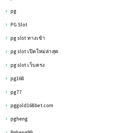
pg
PG Slot
pg slot ทางเข้า
pg slot เปิดใหม่ล่าสุด
pg slot เว็บตรง
pg168
pg77
pggold168bet.com
pgheng
Pgheng99