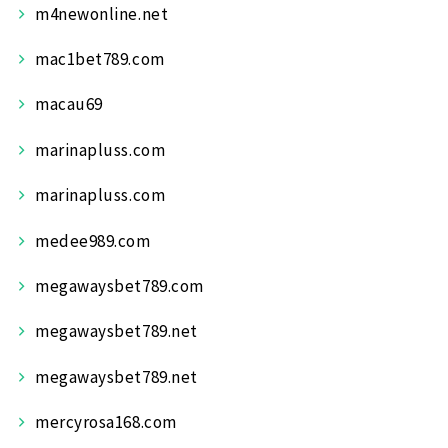
m4newonline.net
mac1bet789.com
macau69
marinapluss.com
marinapluss.com
medee989.com
megawaysbet789.com
megawaysbet789.net
megawaysbet789.net
mercyrosa168.com