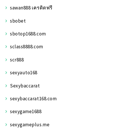
sawan888 เครดิตฟรี
sbobet
sbotop1688.com
sclass8888.com
scr888
sexyauto168
Sexybaccarat
sexybaccarat168.com
sexygame1688
sexygameplus.me