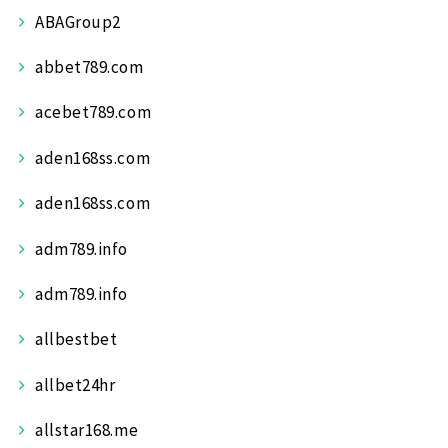
ABAGroup2
abbet789.com
acebet789.com
aden168ss.com
aden168ss.com
adm789.info
adm789.info
allbestbet
allbet24hr
allstar168.me