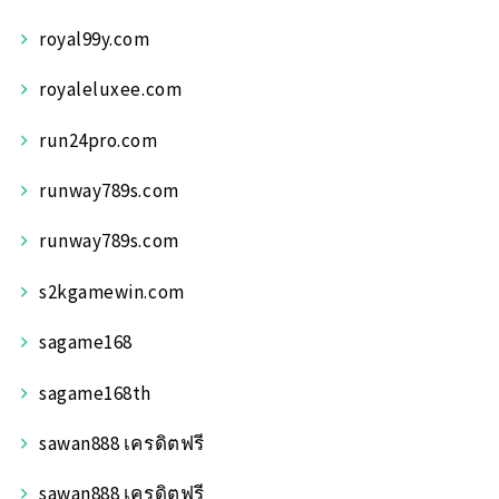
royal99y.com
royaleluxee.com
run24pro.com
runway789s.com
runway789s.com
s2kgamewin.com
sagame168
sagame168th
sawan888 เครดิตฟรี
sawan888 เครดิตฟรี