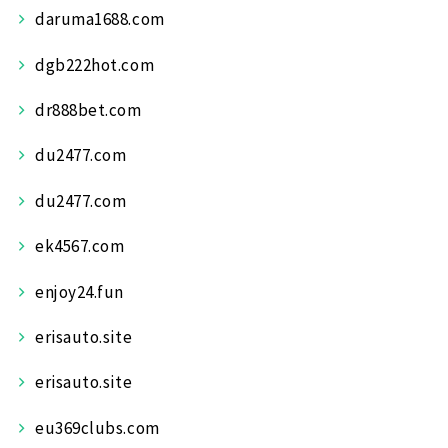
daruma1688.com
dgb222hot.com
dr888bet.com
du2477.com
du2477.com
ek4567.com
enjoy24.fun
erisauto.site
erisauto.site
eu369clubs.com