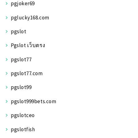
pgjoker69
pglucky168.com
pgslot
Pgslot เว็บตรง
pgslot77
pgslot77.com
pgslot99
pgslot999bets.com
pgslotceo
pgslotfish