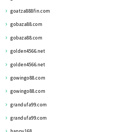
goatza888fin.com
gobaza88.com
gobaza88.com
golden4566.net
golden4566.net
gowingo88.com
gowingo88.com
grandufa99.com
grandufa99.com
happy168