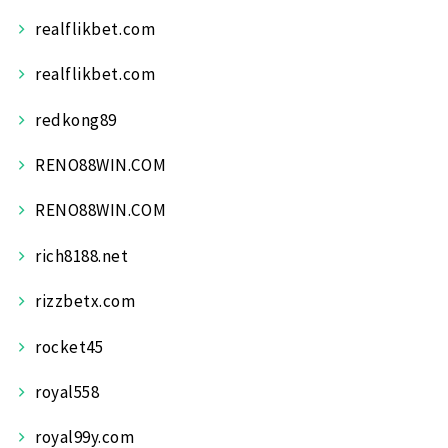
realflikbet.com
realflikbet.com
redkong89
RENO88WIN.COM
RENO88WIN.COM
rich8188.net
rizzbetx.com
rocket45
royal558
royal99y.com