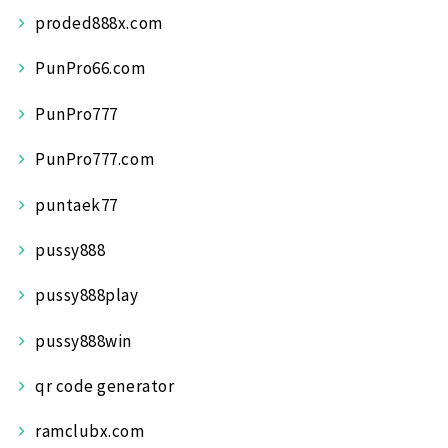
proded888x.com
PunPro66.com
PunPro777
PunPro777.com
puntaek77
pussy888
pussy888play
pussy888win
qr code generator
ramclubx.com