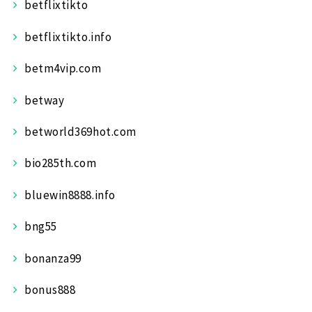
betflixtikto
betflixtikto.info
betm4vip.com
betway
betworld369hot.com
bio285th.com
bluewin8888.info
bng55
bonanza99
bonus888