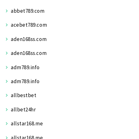
abbet789.com
acebet789.com
aden168ss.com
aden168ss.com
adm789.info
adm789.info
allbestbet
allbet24hr
allstar168.me
allstar168.me