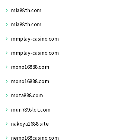
mia88th.com
mia88th.com
mmplay-casino.com
mmplay-casino.com
mono16888.com
mono16888.com
moza888.com
mun789slot.com
nakoya1688.site
nemo168casino.com