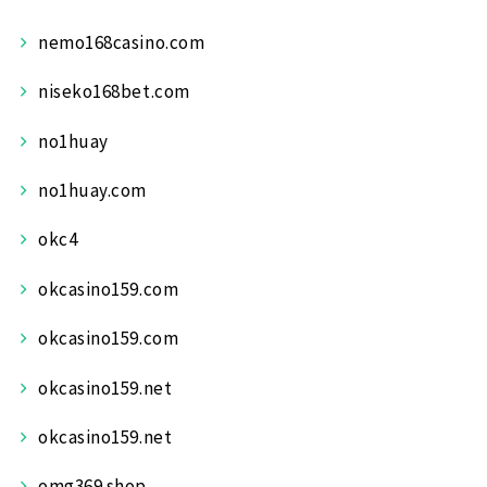
nemo168casino.com
niseko168bet.com
no1huay
no1huay.com
okc4
okcasino159.com
okcasino159.com
okcasino159.net
okcasino159.net
omg369.shop