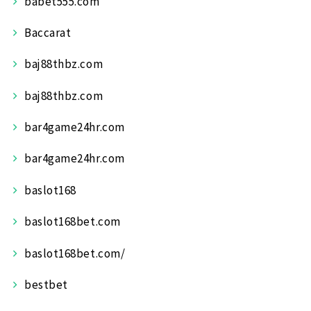
babet555.com
Baccarat
baj88thbz.com
baj88thbz.com
bar4game24hr.com
bar4game24hr.com
baslot168
baslot168bet.com
baslot168bet.com/
bestbet