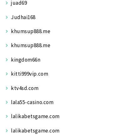
juad69
Judhai168
khumsup888.me
khumsup888.me
kingdom66n
kitti999vip.com
ktv4sd.com
lala55-casino.com
lalikabetsgame.com
lalikabetsgame.com