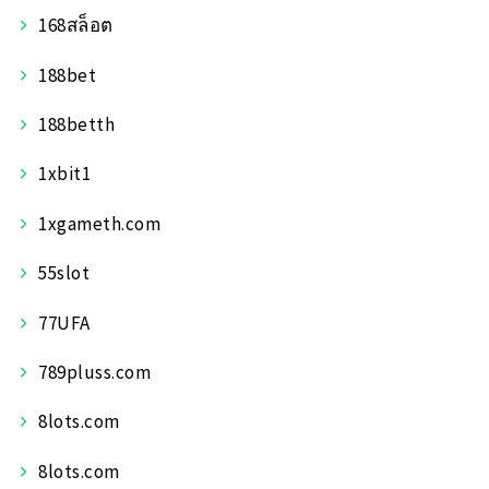
168สล็อต
188bet
188betth
1xbit1
1xgameth.com
55slot
77UFA
789pluss.com
8lots.com
8lots.com