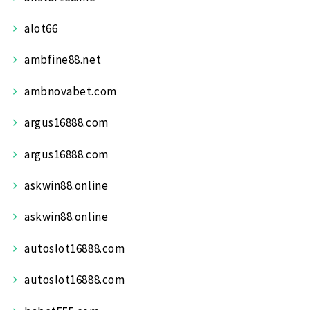
alot66
ambfine88.net
ambnovabet.com
argus16888.com
argus16888.com
askwin88.online
askwin88.online
autoslot16888.com
autoslot16888.com