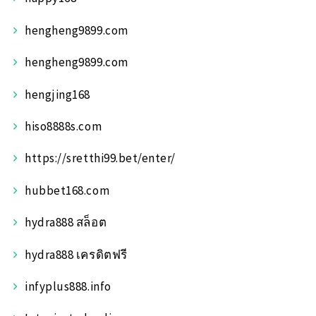
hengheng9899.com
hengheng9899.com
hengjing168
hiso8888s.com
https://sretthi99.bet/enter/
hubbet168.com
hydra888 สล็อต
hydra888 เครดิตฟรี
infyplus888.info