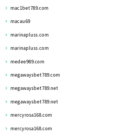
mac1bet789.com
macau69
marinapluss.com
marinapluss.com
medee989.com
megawaysbet789.com
megawaysbet789.net
megawaysbet789.net
mercyrosa168.com
mercyrosa168.com