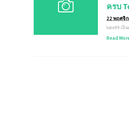
ครบ T
22 พฤศจิ
luke99 เป็
Read Mor