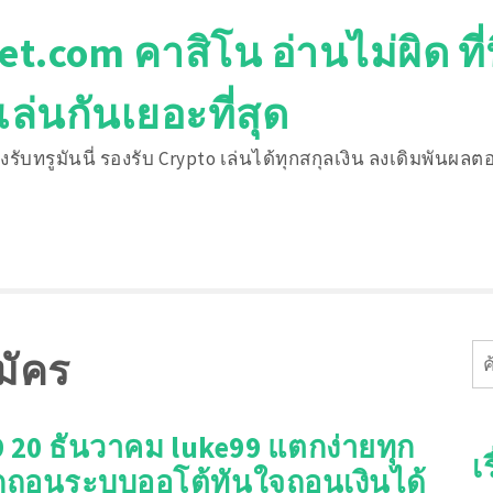
t.com คาสิโน อ่านไม่ผิด ที่น
ล่นกันเยอะที่สุด
บทรูมันนี่ รองรับ Crypto เล่นได้ทุกสกุลเงิน ลงเดิมพันผล
Search
for:
ค้
มัคร
สำ
9 20 ธันวาคม luke99 แตกง่ายทุก
เ
กถอนระบบออโต้ทันใจถอนเงินได้