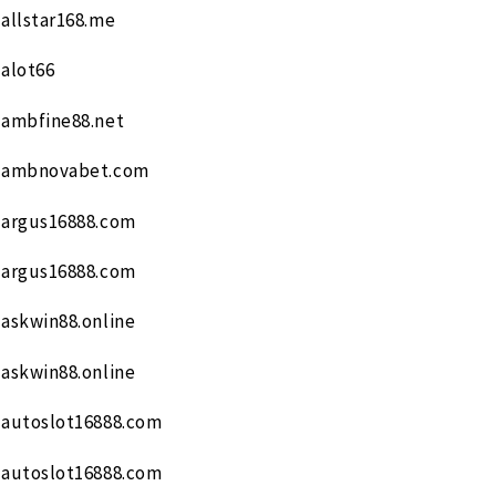
allstar168.me
alot66
ambfine88.net
ambnovabet.com
argus16888.com
argus16888.com
askwin88.online
askwin88.online
autoslot16888.com
autoslot16888.com