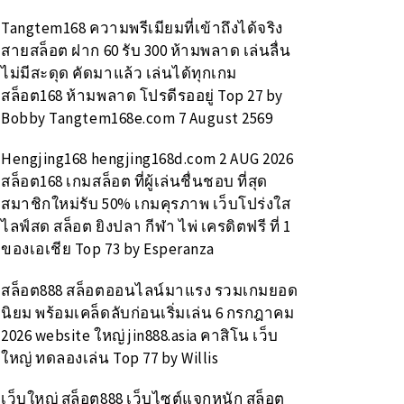
Tangtem168 ความพรีเมียมที่เข้าถึงได้จริง
สายสล็อต ฝาก 60 รับ 300 ห้ามพลาด เล่นลื่น
ไม่มีสะดุด คัดมาแล้ว เล่นได้ทุกเกม
สล็อต168 ห้ามพลาด โปรดีรออยู่ Top 27 by
Bobby Tangtem168e.com 7 August 2569
Hengjing168 hengjing168d.com 2 AUG 2026
สล็อต168 เกมสล็อต ที่ผู้เล่นชื่นชอบ ที่สุด
สมาชิกใหม่รับ 50% เกมคุรภาพ เว็บโปร่งใส
ไลฟ์สด สล็อต ยิงปลา กีฬา ไพ่ เครดิตฟรี ที่ 1
ของเอเชีย Top 73 by Esperanza
สล็อต888 สล็อตออนไลน์มาแรง รวมเกมยอด
นิยม พร้อมเคล็ดลับก่อนเริ่มเล่น 6 กรกฎาคม
2026 website ใหญ่ jin888.asia คาสิโน เว็บ
ใหญ่ ทดลองเล่น Top 77 by Willis
เว็บใหญ่ สล็อต888 เว็บไซต์แจกหนัก สล็อต