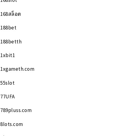
168slot
168สล็อต
188bet
188betth
1xbit1
1xgameth.com
55slot
77UFA
789pluss.com
8lots.com