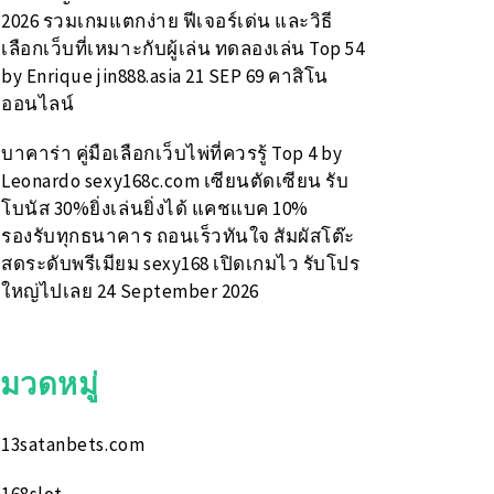
2026 รวมเกมแตกง่าย ฟีเจอร์เด่น และวิธี
เลือกเว็บที่เหมาะกับผู้เล่น ทดลองเล่น Top 54
by Enrique jin888.asia 21 SEP 69 คาสิโน
ออนไลน์
บาคาร่า คู่มือเลือกเว็บไพ่ที่ควรรู้ Top 4 by
Leonardo sexy168c.com เซียนตัดเซียน รับ
โบนัส 30%ยิ่งเล่นยิ่งได้ แคชแบค 10%
รองรับทุกธนาคาร ถอนเร็วทันใจ สัมผัสโต๊ะ
สดระดับพรีเมียม sexy168 เปิดเกมไว รับโปร
ใหญ่ไปเลย 24 September 2026
มวดหมู่
13satanbets.com