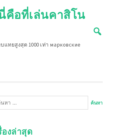
ี่คือที่เล่นคาสิโน
ตอบแทยสูงสุด 1000 เท่า марковские
นหา
หรับ:
รื่องล่าสุด